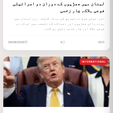
لبنان میں جھڑپوں کے دوران دو اسرائیلی
فوجی ہلاک، چار زخمی
اسرائیلی فوج نے تصدیق کی ہے کہ گزشتہ روز لبنان میں
ہونے والی جھڑپوں اور دھماکے کے نتیجے میں اس کے دو
فوجی ہلاک اور چار شدید زخمی ہو گئے۔
06/08/2026
0
25
INTERNATIONAL