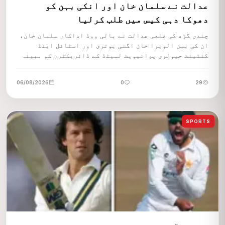
عدالت نے سلمان خان اور انکی بہن کو
دھوکا دہی کیس میں طلب کرلیا
چندی گڑھ کی ضلعی عدالت نے بالی ووڈ اداکار سلمان خان،
ان کی بہن الویرا خان اگنی ہوتری اور اسٹائل اینڈ
کنٹینٹ جیولری پرائیویٹ لمیٹڈ کے ڈائریکٹرز کو مبینہ
دھوکا دہی کے مقدمے میں طلب کر لیا ہے۔
06/08/2026
0
29
SPORTS