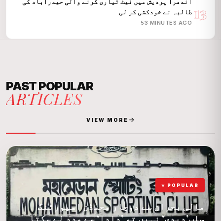
آندھرا پردیش میں نیٹ تیاری کرنے والی حیدرآباد کی
13
طالبہ نے خودکشی کر لی
53 MINUTES AGO
PAST POPULAR
ARTICLES
VIEW MORE
⭐ POPULAR
مالی بحران سے دوچار محمڈن اسپورٹنگ
کلب’دیدی‘ نہیں تو ’دادا‘ سے مدد لے سکتا