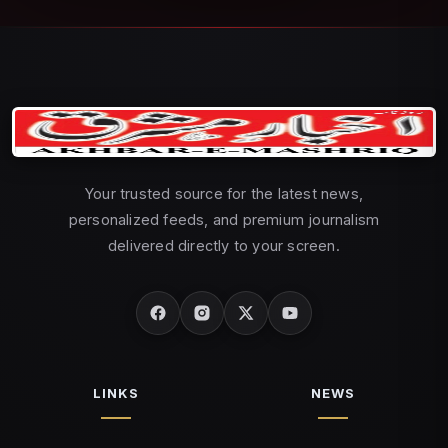
10 MONTHS AGO
سمندری طوفان کا مقام تبدیل،بارش کے امکانات مزید
بڑھ گئے؟
16
10 MONTHS AGO
موسلا دھار بارش سے کولکتہ میں سیلاب، 7 افراد ہلاک،
سڑکیں 3 فٹ تک پانی سے ڈوبیں
17
10 MONTHS AGO
Your trusted source for the latest news,
personalized feeds, and premium journalism
جی ایس ٹی ریٹ کم ہونے سے کیا ہوا سستا اور کیا ہوا
مہنگا
delivered directly to your screen.
18
11 MONTHS AGO
پونے کی مسجد میں کھدائی کے دوران سرنگ دریافت،
کشیدگی، 200 پولیس اہلکار تعینات
19
10 MONTHS AGO
LINKS
NEWS
حضرت بل درگاہ میں قومی نشان کی بے حرمتی کسی طور
برداشت نہیں کی جا سکتی: کرن رجیجو
20
10 MONTHS AGO