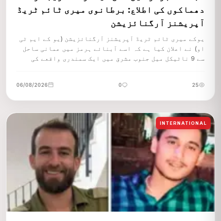
دھماکوں کی اطلاع: برطانوی میری ٹائم ٹریڈ
آپریشنز آرگنائزیشن
یوکے میری ٹائم ٹریڈ آپریشنز آرگنائزیشن (یو کے ایم ٹی
او) نے اعلان کیا ہے کہ اسے آبنائے ہرمز میں عمانی ساحل
سے 9 ناٹیکل میل جنوب مشرق میں ایک سمندری واقعے کی
تاخیر سے اطلاع موصول ہوئی ہے۔
06/08/2026
0
25
INTERNATIONAL