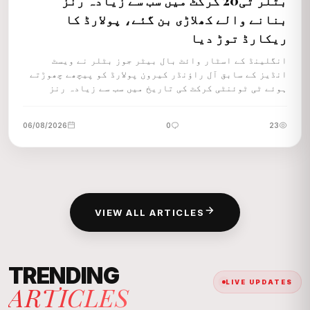
بٹلر ٹی20 کرکٹ میں سب سے زیادہ رنز
بنانے والے کھلاڑی بن گئے، پولارڈ کا
ریکارڈ توڑ دیا
انگلینڈ کے اسٹار وائٹ بال بیٹر جوز بٹلر نے ویسٹ
انڈیز کے سابق آل راؤنڈر کیرون پولارڈ کو پیچھے چھوڑتے
ہوئے ٹی ٹوئنٹی کرکٹ کی تاریخ میں سب سے زیادہ رنز
بنانے کا عالمی ریکارڈ اپنے نام کر لیا۔
06/08/2026
0
23
VIEW ALL ARTICLES
TRENDING
LIVE UPDATES
ARTICLES