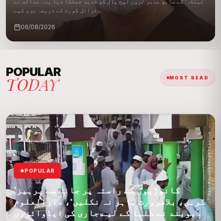
’تہلکہ‘ کے سابق مدیر ترون تیج پال کو شدید جھٹکا دیا ہے۔ عدالت نے
ٹرائل کورٹ کے ذریعہ بری کیے...
06/08/2026
POPULAR
TODAY
MOST READ
POPULAR
’کانوڑیوں کے راستہ پر جانے سے پرہیز
کریں، بلاضرورت باہر نہ نکلیں‘، دارالعلوم
دیوبند نے طلبا کے لیے جاری کی ایڈوائزری