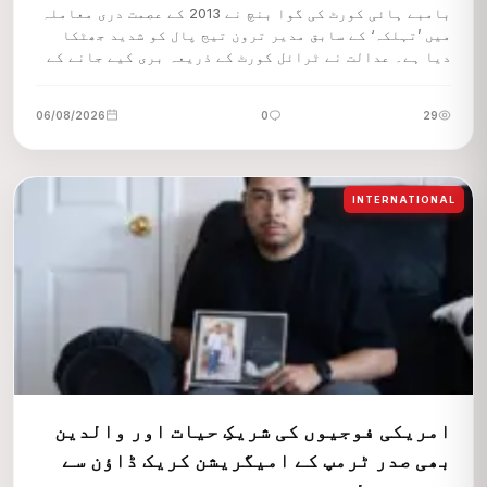
بامبے ہائی کورٹ کی گوا بنچ نے 2013 کے عصمت دری معاملہ
میں ’تہلکہ‘ کے سابق مدیر ترون تیج پال کو شدید جھٹکا
دیا ہے۔ عدالت نے ٹرائل کورٹ کے ذریعہ بری کیے جانے کے
فیصلہ کو پلٹ دیا ہے۔
06/08/2026
0
29
INTERNATIONAL
امریکی فوجیوں کی شریکِ حیات اور والدین
بھی صدر ٹرمپ کے امیگریشن کریک ڈاؤن سے