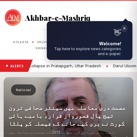
Akhbar-e-Mashriq
PUBLISHED FROM
♦
♦
♦
♦
♦
KOLKATA
DELHI
RANCHI
LUCKNOW
BHOPAL
♦
♦
SRINAGAR
SILIGURI
ASANSOL
•
Uttar Pradesh
Darul Uloom Deoband Issues Advisory for Students 
ALERTS
National
عصمت دری معاملہ میں سینئر صحافی ترون
تیج پال قصوروار قرار، بامبے ہائی
کورٹ نے بری کیے جانے کے فیصلہ کو پلٹا
بامبے ہائی کورٹ کی گوا بنچ نے 2013 کے عصمت دری معاملہ میں