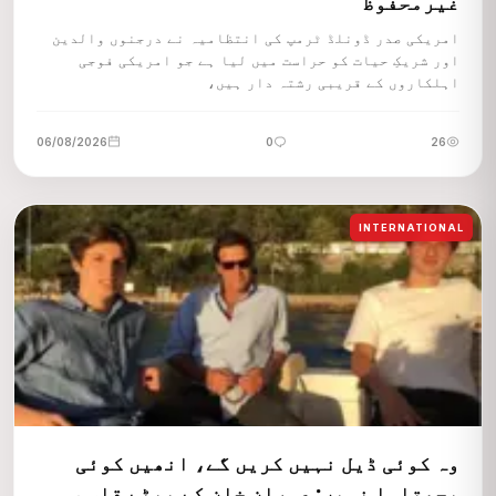
غیرمحفوظ
امریکی صدر ڈونلڈ ٹرمپ کی انتظامیہ نے درجنوں والدین
اور شریکِ حیات کو حراست میں لیا ہے جو امریکی فوجی
اہلکاروں کے قریبی رشتہ دار ہیں،
06/08/2026
0
26
INTERNATIONAL
وہ کوئی ڈیل نہیں کریں گے، انھیں کوئی
پچھتاوا نہیں: عمران خان کے بیٹے قاسم