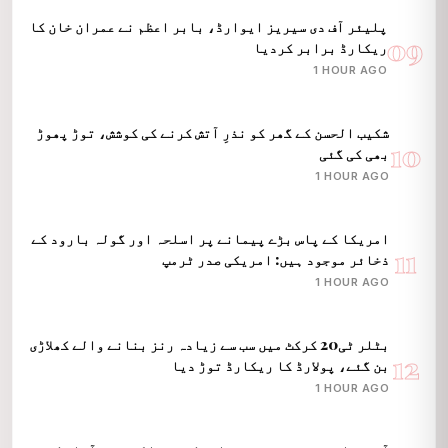
پلیئر آف دی سیریز ایوارڈ، بابر اعظم نے عمران خان کا
09
ریکارڈ برابر کردیا
1 HOUR AGO
شکیب الحسن کے گھر کو نذرِ آتش کرنے کی کوشش، توڑ پھوڑ
10
بھی کی گئی
1 HOUR AGO
امریکا کے پاس بڑے پیمانے پر اسلحہ اور گولہ بارود کے
11
ذخائر موجود ہیں: امریکی صدر ٹرمپ
1 HOUR AGO
بٹلر ٹی20 کرکٹ میں سب سے زیادہ رنز بنانے والے کھلاڑی
12
بن گئے، پولارڈ کا ریکارڈ توڑ دیا
1 HOUR AGO