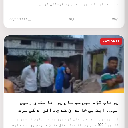
ساحل کے پاس ڈوبا جہاز ، 13 ہندستانی کریو سمیت
سالہ طالبہ نے مبینہ طور پر خودکشی کر لی۔
10
بچائے گئے 14 افراد
AUG 05, 2026
06/08/2026
0
19
NATIONAL
پرتاپ گڑھ میں سو سال پرانا مکان زمین
بوس، ایک ہی خاندان کے چھ افراد کی موت
اتر پردیش کے ضلع پرتاپ گڑھ میں مسلسل بارش کے دوران
تقریباً 100 سال پرانا خستہ حال مکان منہدم ہونے سے ایک