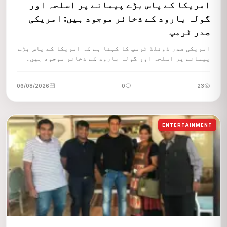
امریکا کے پاس بڑے پیمانے پر اسلحہ اور
گولہ بارود کے ذخائر موجود ہیں: امریکی
صدر ٹرمپ
امریکی صدر ڈونلڈ ٹرمپ کا کہنا ہے کہ امریکا کے پاس بڑے
پیمانے پر اسلحہ اور گولہ بارود کے ذخائر موجود ہیں۔
06/08/2026
0
23
ENTERTAINMENT