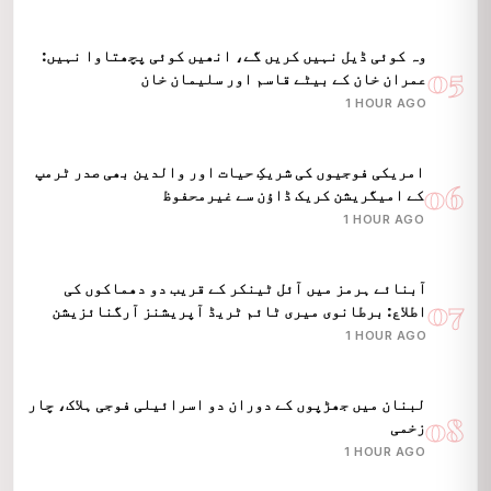
وہ کوئی ڈیل نہیں کریں گے، انھیں کوئی پچھتاوا نہیں:
05
عمران خان کے بیٹے قاسم اور سلیمان خان
1 HOUR AGO
امریکی فوجیوں کی شریکِ حیات اور والدین بھی صدر ٹرمپ
06
کے امیگریشن کریک ڈاؤن سے غیرمحفوظ
1 HOUR AGO
آبنائے ہرمز میں آئل ٹینکر کے قریب دو دھماکوں کی
07
اطلاع: برطانوی میری ٹائم ٹریڈ آپریشنز آرگنائزیشن
1 HOUR AGO
لبنان میں جھڑپوں کے دوران دو اسرائیلی فوجی ہلاک، چار
08
زخمی
1 HOUR AGO