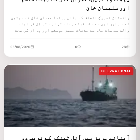
اور سلیمان خان
پاکستان تحریکِ انصاف کے بانی رہنما عمران خان کے بیٹوں
نے سی این این سے بات کرتے ہوئے کہا ہے کہ ان کی اپنے
والد سے سات ماہ سے ملاقات نہیں ہوسکی اور وہ ان کی صحت
کے لیے فکر مند ہیں۔
06/08/2026
0
28
INTERNATIONAL
آبنائے ہرمز میں آئل ٹینکر کے قریب دو