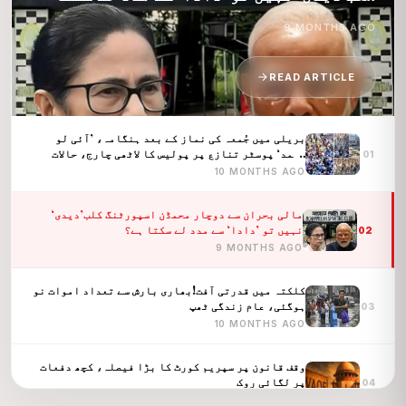
ہے؟
9 MONTHS AGO
READ ARTICLE
بریلی میں جُمعہ کی نماز کے بعد ہنگامہ، ’آئی لو
محمد‘ پوسٹر تنازع پر پولیس کا لاٹھی چارج، حالات
01
کشیدہ
10 MONTHS AGO
مالی بحران سے دوچار محمڈن اسپورٹنگ کلب’دیدی‘
نہیں تو ’دادا‘ سے مدد لے سکتا ہے؟
02
9 MONTHS AGO
کلکتہ میں قدرتی آفت!بھاری بارش سے تعداد اموات نو
ہوگئی، عام زندگی ٹھپ
03
10 MONTHS AGO
وقف قانون پر سپریم کورٹ کا بڑا فیصلہ، کچھ دفعات
پر لگائی روک
04
10 MONTHS AGO