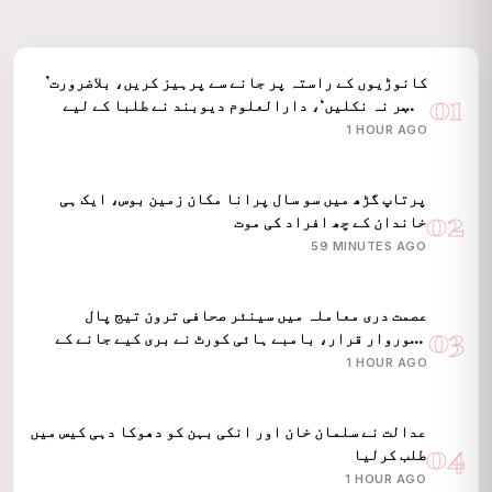
’کانوڑیوں کے راستہ پر جانے سے پرہیز کریں، بلاضرورت
01
باہر نہ نکلیں‘، دارالعلوم دیوبند نے طلبا کے لیے
جاری کی ایڈوائزری
1 HOUR AGO
پرتاپ گڑھ میں سو سال پرانا مکان زمین بوس، ایک ہی
02
خاندان کے چھ افراد کی موت
59 MINUTES AGO
عصمت دری معاملہ میں سینئر صحافی ترون تیج پال
03
قصوروار قرار، بامبے ہائی کورٹ نے بری کیے جانے کے
فیصلہ کو پلٹا
1 HOUR AGO
عدالت نے سلمان خان اور انکی بہن کو دھوکا دہی کیس میں
04
طلب کرلیا
1 HOUR AGO