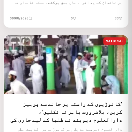
ہی خاندان کے چھ افراد جاں بحق ہوگئے، جبکہ خاندان کا
ایک نوجوان معجزانہ طور پر زندہ بچ گیا۔
06/08/2026
0
33
NATIONAL
’کانوڑیوں کے راستہ پر جانے سے پرہیز
کریں، بلاضرورت باہر نہ نکلیں‘،
دارالعلوم دیوبند نے طلبا کے لیے جاری کی
ایڈوائزری
دارالعلوم دیوبند نے چل رہی کانوڑ یاترا کے پیش نظر