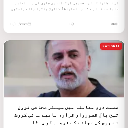
اپنے طلبا کے لیے خصوصی ایڈوائزری جاری کی ہے۔ ادارہ
طلبا سے کہا ہے کہ وہ احتیاطاً کانوڑ یاترا والے راستوں
اور بھیڑ بھاڑ والے علاقوں میں بلاضرورت جانے سے پرہیز
کریں۔
06/08/2026
0
36
NATIONAL
عصمت دری معاملہ میں سینئر صحافی ترون
تیج پال قصوروار قرار، بامبے ہائی کورٹ
نے بری کیے جانے کے فیصلہ کو پلٹا