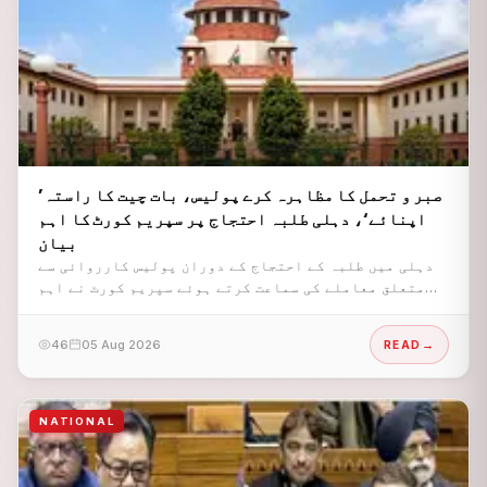
’صبر و تحمل کا مظاہرہ کرے پولیس، بات چیت کا راستہ
اپنائے‘، دہلی طلبہ احتجاج پر سپریم کورٹ کا اہم
بیان
دہلی میں طلبہ کے احتجاج کے دوران پولیس کارروائی سے
متعلق معاملے کی سماعت کرتے ہوئے سپریم کورٹ نے اہم
ریمارکس دیے ہیں۔
46
05 Aug 2026
READ
NATIONAL