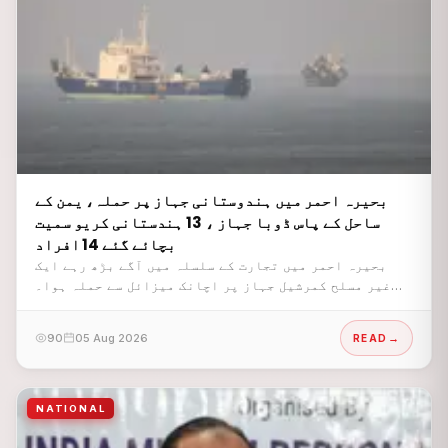
بحیرہ احمر میں ہندوستانی جہاز پر حملہ، یمن کے
ساحل کے پاس ڈوبا جہاز ، 13 ہندستانی کریو سمیت
بچائے گئے 14 افراد
بحیرہ احمر میں تجارت کے سلسلہ میں آگے بڑھ رہے ایک
غیر مسلح کمرشیل جہاز پر اچانک میزائل سے حملہ ہوا۔
یمن کے ساحل کے قریب بین الاقوامی پانیوں میں ہونے والے
اس بلا اشتعال حملے سے جہاز کو شدید نقصان پہنچا اور وہ
90
05 Aug 2026
READ
بحیرہ احمر میں ڈوب گیا۔
NATIONAL