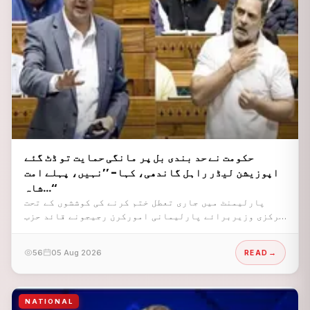
حکومت نے حد بندی بل پر مانگی حمایت تو ڈٹ گئے
اپوزیشن لیڈر راہل گاندھی، کہا- ’’نہیں، پہلے امت
شاہ…‘‘
پارلیمنٹ میں جاری تعطل ختم کرنے کی کوششوں کے تحت
مرکزی وزیربرائے پارلیمانی امورکرن رجیجونے قائد حزب
اختلاف راہل گاندھی اور کانگریس جنرل سکریٹری پرینکا
گاندھی واڈرا سے تقریباً 50 منٹ تک ملاقات کی۔
56
05 Aug 2026
READ
NATIONAL