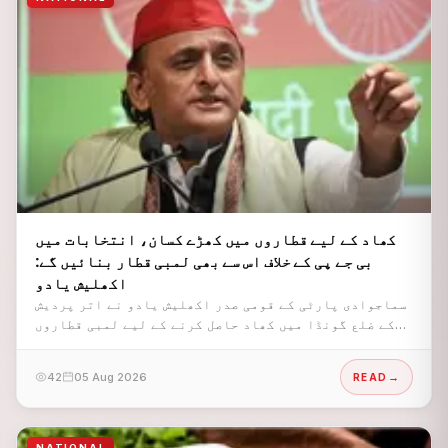
کھاد کے لیے قطاروں میں کھڑے کسان، انتخابات میں
بی جے پی کے خلاف اس سے بھی لمبی قطار بنائیں گے:
اکھلیش یادو
سماجوادی پارٹی کے قومی صدر اکھلیش یادو نے اتر پردیش
کے ضلع گونڈا میں کھاد حاصل کرنے کے لیے لمبی قطاروں
میں کھڑے کسانوں کی ویڈیو شیئر کرتے ہوئے بھارتیہ
جنتا پارٹی (بی جے پی) کی حکومت پر سخت تنقید کی ہے۔
42
05 Aug 2026
READ
NATIONAL