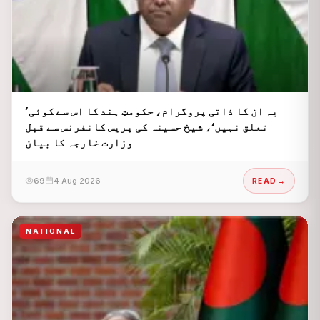
’یہ ان کا ذاتی پروگرام، حکومتِ ہند کا اس سے کوئی
تعلق نہیں‘، شیخ حسینہ کی پریس کانفرنس سے قبل
وزارت خارجہ کا بیان
69
4 Aug 2026
READ
NATIONAL