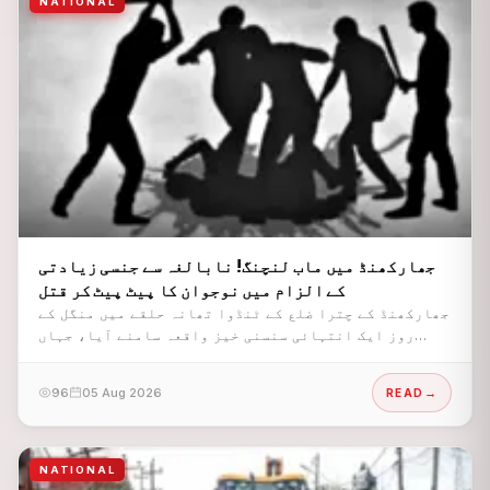
NATIONAL
جھارکھنڈ میں ماب لنچنگ! نابالغہ سے جنسی زیادتی
کے الزام میں نوجوان کا پیٹ پیٹ کر قتل
جھارکھنڈ کے چترا ضلع کے ٹنڈوا تھانہ حلقے میں منگل کے
روز ایک انتہائی سنسنی خیز واقعہ سامنے آیا، جہاں
گاؤں کے مشتعل لوگوں نے ایک نوجوان کی بے رحمی سے
پٹائی کر دی۔ بعد ازاں شدید طور پر زخمی نوجوان کی علاج
96
05 Aug 2026
READ
کے دوران موت ہو گئی۔
NATIONAL