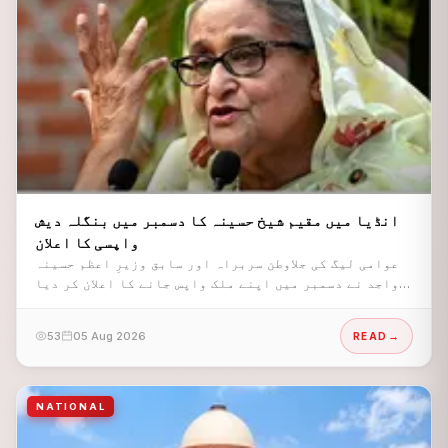
انڈیا میں مقیم شیخ حسینہ کا دسمبر میں بنگلہ دیش
واپسی کا اعلان
عوامی لیگ کی جلاوطن سربراہ اور سابق وزیرِ اعظم حسینہ
واجد نے دسمبر میں اپنے ملک واپس جانے کا اعلان کر دیا
ہے۔
53
05 Aug 2026
READ
NATIONAL