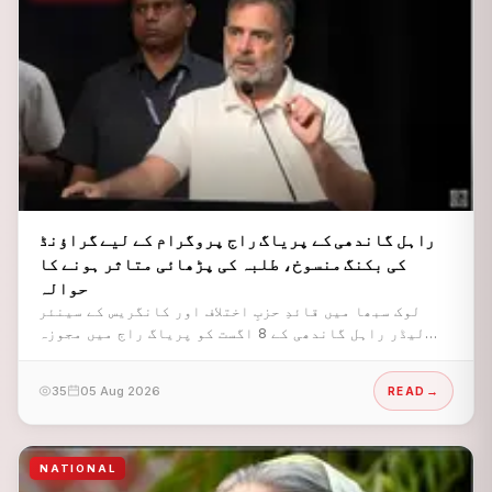
راہل گاندھی کے پریاگ راج پروگرام کے لیے گراؤنڈ
کی بکنگ منسوخ، طلبہ کی پڑھائی متاثر ہونے کا
حوالہ
لوک سبھا میں قائدِ حزبِ اختلاف اور کانگریس کے سینئر
لیڈر راہل گاندھی کے 8 اگست کو پریاگ راج میں مجوزہ
’چھاتروں کی گونج‘ پروگرام کے لیے کے پی کالج گراؤنڈ کی
بکنگ منسوخ کر دی گئی ہے۔ ہ
35
05 Aug 2026
READ
NATIONAL