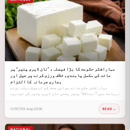
مہاراشٹر حکومت کا بڑا فیصلہ، ’نان ڈیری پنیر‘ پر
عائد کی مکمل پابندی، خلاف ورزی کرنے پر جیل اور
بھاری جرمانہ کا التزام
مہاراشٹر حکومت نے عوامی صحت کو ترجیح دیتے ہوئے
ریاست میں ’اینالاگ‘ پنیر یعنی نان ڈیری پنیر کی تیاری،
فروخت، ذخیرہ اندوزی، نقل و حمل اور تقسیم پر مکمل طور
سے پابندی عائد کر دی ہے۔
35
05 Aug 2026
READ
NATIONAL