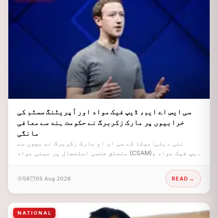
سی ایس اے ایم، ڈیپ فیک مواد اور آپریٹنگ سسٹم کی
خرابیوں پر مارک زکربرگ نے حکومت ہند سے معافی
مانگی
نئی دہلی: میٹا کے سی ای او مارک زکربرگ نے بچوں سے
متعلق جنسی استحصال پر مبنی مواد (CSAM)، ڈیپ فیک مواد
اور آپریٹنگ سسٹم میں پیش آنے والی خامیوں کے معاملے
پر حکومتِ ہند سے معذرت کا اظہار کیا ہے۔
58
05 Aug 2026
READ
NATIONAL