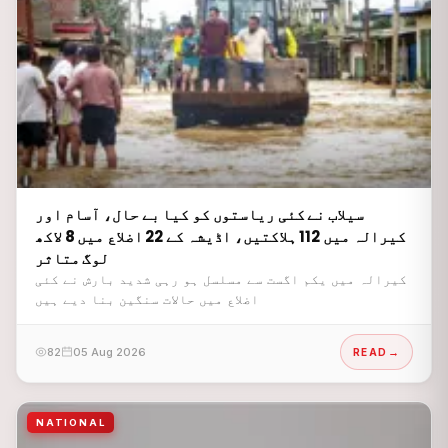
سیلاب نے کئی ریاستوں کو کیا بے حال، آسام اور
کیرالہ میں 112 ہلاکتیں، اڈیشہ کے 22 اضلاع میں 8 لاکھ
لوگ متاثر
کیرالہ میں یکم اگست سے مسلسل ہو رہی شدید بارش نے کئی
اضلاع میں حالات سنگین بنا دیے ہیں
82
05 Aug 2026
READ
NATIONAL