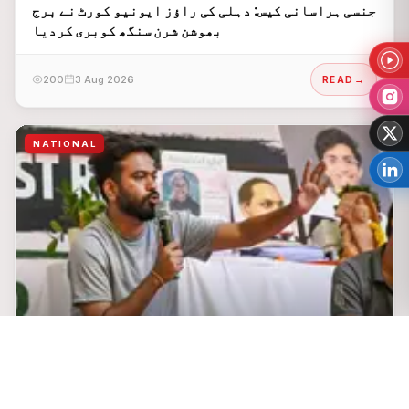
جنسی ہراسانی کیس: دہلی کی راؤز ایونیو کورٹ نے برج
بھوشن شرن سنگھ کوبری کردیا
200
3 Aug 2026
READ
NATIONAL
سی جے پی کے ارکان 5 اگست کو کریں گے میٹنگ، مستقبل
کی حکمت عملی پر ہوگا غور