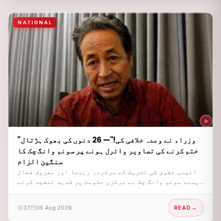
NATIONAL
"وزراء نے وعدہ خلافی کی!"— 26 دنوں کی بھوک ہڑتال
ختم کرنے کی تصاویر وائرل ہونے پر سونم وانگ چک کا
سنگین الزام
آئینی حقوق کی تحریک کے سرکردہ رہنما اور معروف فعال
پسند سونم وانگ چک نے مرکزی حکومت پر شدید تنقید کرتے
ہوئے الزام عائد کیا ہے کہ ان کی26روزہ طویل بھوک
ہڑتال ختم کرنے کے موقع پر لی گئی تصاویر کو منظر عام
37
05 Aug 2026
READ
پر نہ لانے کا وعدہ توڑ دیا گیا۔