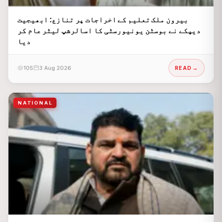
بیرون ملک تعلیم کے اخراجات پر تنازع: ابھیجیت
دیپکے نے بوسٹن یونیورسٹی کا اسالرشپ لیٹر عام کر
دیا
105
3 Aug 2026
READ
NATIONAL