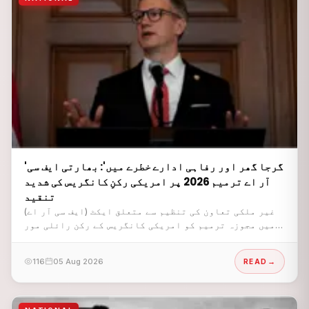
'گرجا گھر اور رفاہی ادارے خطرے میں': بھارتی ایف سی
آر اے ترمیم 2026 پر امریکی رکنِ کانگریس کی شدید
تنقید
غیر ملکی تعاون کی تنظیم سے متعلق ایکٹ (ایف سی آر اے)
میں مجوزہ ترمیم کو امریکی کانگریس کے رکن رائلی مور
کی جانب سے شدید تنقید کا نشانہ بنایا گیا ہے۔
116
05 Aug 2026
READ