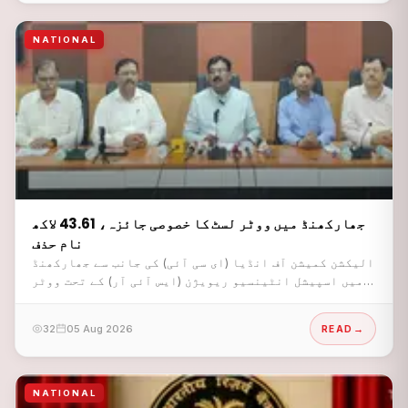
NATIONAL
جھارکھنڈ میں ووٹر لسٹ کا خصوصی جائزہ، 43.61 لاکھ
نام حذف
الیکشن کمیشن آف انڈیا (ای سی آئی) کی جانب سے جھارکھنڈ
میں اسپیشل انٹینسیو ریویژن (ایس آئی آر) کے تحت ووٹر
فہرستوں کی جامع نظرثانی کے بعد بدھ کے روز جاری کردہ
ابتدائی انتخابی فہرست سے 43 لاکھ 61 ہزار 987 ووٹروں
32
05 Aug 2026
READ
کے نام حذف کر دیے گئے ہیں
NATIONAL