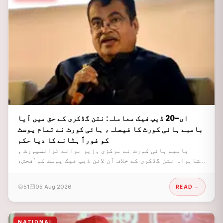
ای-20 ڈیپ فیک معاملہ: نتن گڈکری کے حق میں آیا
بامبے ہائی کورٹ کا فیصلہ، ہائی کورٹ نے تمام پوسٹ
کو فوراً ہٹانے کا دیا حکم
بامبے ہائی کورٹ نے مرکزی وزیر برائے ٹرانسپورٹ و
شاہراہ نتن گڈکری کے خلاف آن لائن ڈیپ فیک پوسٹ کو ’فحش،
جارحانہ اور توہین آمیز‘ قرار دیتے ہوئے انہیں ہٹانے
کا حکم دیا ہے۔
51
05 Aug 2026
READ
NATIONAL