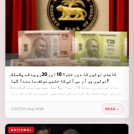
کاغذی نوٹوں کا دور ختم؟ 10 اور 20روپے کے پلاسٹک
نوٹوں پر آر بی آئی کا حتمی موقف سامنے آ گیا!
بھارتی ریزرو بینک (آر بی آئی) ملک میں پولیمر (پلاسٹک)
کرنسی نوٹ متعارف کرانے کی سمت میں تیزی سے کام کر رہا
ہے۔
33
05 Aug 2026
READ
NATIONAL