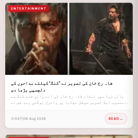
ENTERTAINMENT
شاہ رخ خان کی تصویر نے ’کنگ‘ کیلئے مداحوں کی
دلچسپی بڑھا دی
بالی ووڈ سپر اسٹار شاہ رخ خان کی آنے والی فلم کنگ سے
منسوب ایک تصویر سوشل میڈیا پر وائرل ہوگئی ہے، جس نے
مداحوں میں زبردست تجسس پیدا کر دیا ہے۔
44
06 Aug 2026
READ