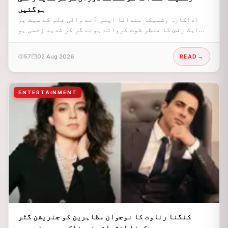
ہوگئیں
اداکارہ رشمیکا مندانا اپنی آنے والی فلم کے سیٹ پر
ایک رقص کا منظر شوٹ کرواتے ہوئے گر کر شدید زخمی ہو
گئیں۔
57
02 Aug 2026
READ
ENTERTAINMENT
کنگنا رناوت کا نوجوان مظاہرین کو جنریشن گٹر
کہنا انتہائی شرمناک ہے، سونو سود