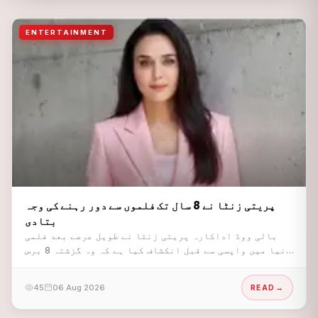
ENTERTAINMENT
پریتی زنٹا نے 8 سال تک فلموں سے دور رہنے کی وجہ
بتادی
بالی ووڈ اداکارہ پریتی زنٹا نے طویل عرصے بعد فلمی
دنیا میں واپسی سے قبل انکشاف کیا ہے کہ وہ گزشتہ 8 برس
تک فلموں سے اس لیے دور رہیں کیونکہ ان کی پہلی ترجیح
اپنے خاندان اور بچوں کی پرورش تھی۔
45
06 Aug 2026
READ