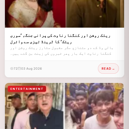
ریتک روشن اور کنگنا رناوت کی پرانی جنگ، ’سوری
ریتک‘ کا ٹرینڈ تیزی سے وائرل
بالی وڈ کے دو متنازع مگر مقبول سٹارز ریتک روشن اور
کنگنا رناوت ایک بار پھر خبروں کی زینت بن گئے ہیں۔
72
03 Aug 2026
READ
ENTERTAINMENT