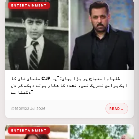
ENTERTAINMENT
سلمان خان کا CJP طلباء احتجاج پر بڑا بیان: "یہ
ایک پرامن تحریک تھی، تشدد کا شکار ہوتے دیکھ کر دل
دکھتا ہے"
190
22 Jul 2026
READ
ENTERTAINMENT