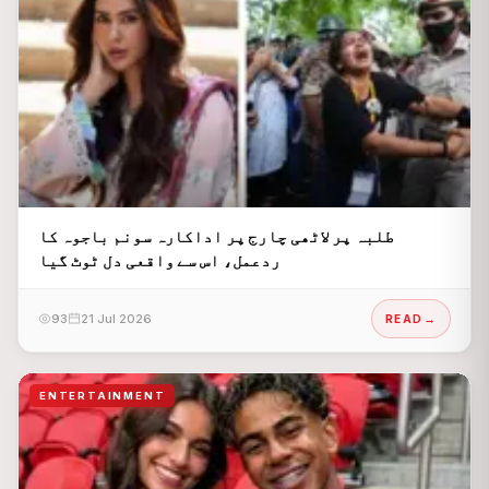
طلبہ پر لاٹھی چارج پر اداکارہ سونم باجوہ کا
ردعمل، اس سے واقعی دل ٹوٹ گیا
93
21 Jul 2026
READ
ENTERTAINMENT