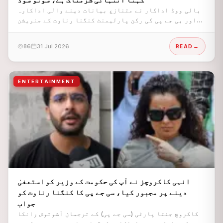
بالی ووڈ اداکار نے متنازع بیانات دینے والی اداکارہ
اور بی جے پی کی رکن پارلیمنٹ کنگنا رناوت کے جنریشن
زی (نوجوان طلبہ مظاہرین) کے بارے میں دیے گئے متنازع
بیان پر سخت ردِعمل کا اظہار کیا۔
86
31 Jul 2026
READ
ENTERTAINMENT
انہی کاکروچز نے آپ کی حکومت کے وزیر کو استعفیٰ
دینے پر مجبور کیا، سی جے پی کا کنگنا رناوت کو
جواب
کاکروچ جنتا پارٹی (سی جے پی) کے ترجمان آشوتوش رانکا