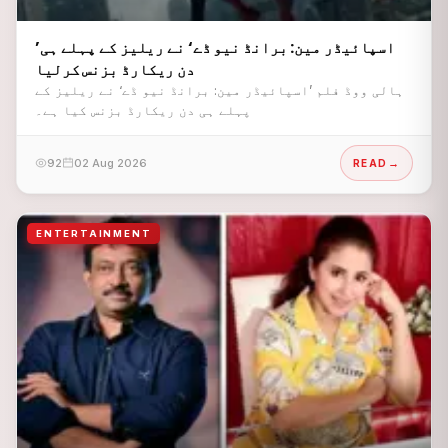
’اسپائیڈر مین: برانڈ نیو ڈے‘ نے ریلیز کے پہلے ہی
دن ریکارڈ بزنس کرلیا
ہالی ووڈ فلم ’اسپائیڈر مین: برانڈ نیو ڈے‘ نے ریلیز کے
پہلے ہی دن ریکارڈ بزنس کیا ہے۔
92
02 Aug 2026
READ
ENTERTAINMENT