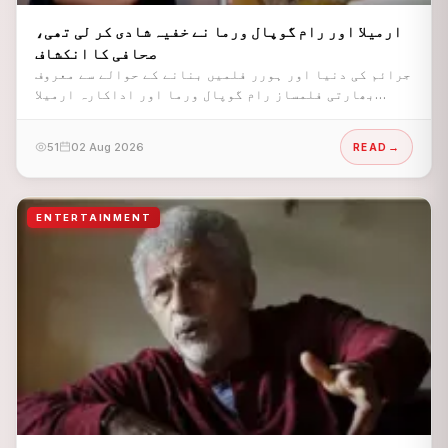
ارمیلا اور رام گوپال ورما نے خفیہ شادی کر لی تھی،
صحافی کا انکشاف
جرائم کی دنیا اور ہورر فلمیں بنانے کے حوالے سے معروف
بھارتی فلمساز رام گوپال ورما اور اداکارہ ارمیلا
ماتونڈکر کے درمیان 90ء کی دہائی میں ڈیٹنگ کی
افواہیں تھیں اور اب دونوں ایک بار پھر سرخیوں میں آ
51
02 Aug 2026
READ
گئے ہیں۔
ENTERTAINMENT