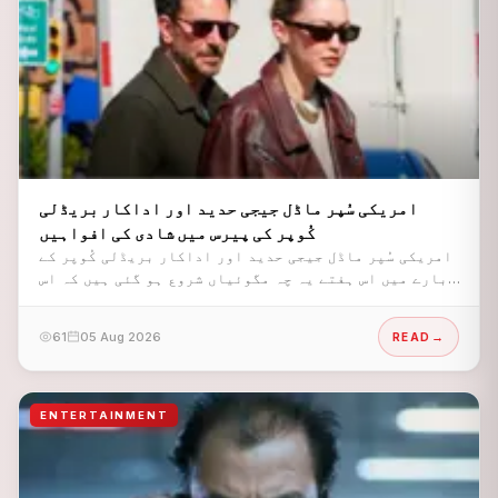
امریکی سُپر ماڈل جیجی حدید اور اداکار بریڈلی
کُوپر کی پیرس میں شادی کی افواہیں
امریکی سُپر ماڈل جیجی حدید اور اداکار بریڈلی کُوپر کے
بارے میں اس ہفتے یہ چہ مگوئیاں شروع ہو گئی ہیں کہ اس
جوڑے نے خاموشی سے شادی کر لی ہے،
61
05 Aug 2026
READ
ENTERTAINMENT