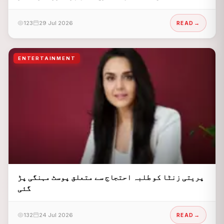
اور گلوکار وشال ددلانی نے شدید ردِعمل ظاہر کرتے ہوئے
سوشل میڈیا پر ان پر سخت تنقید کی ہے۔
123
29 Jul 2026
READ
ENTERTAINMENT
پریتی زنٹا کو طلبہ احتجاج سے متعلق پوسٹ مہنگی پڑ
گئی
132
24 Jul 2026
READ