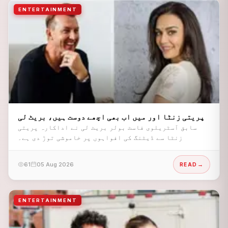
ENTERTAINMENT
پریتی زنٹا اور میں اب بھی اچھے دوست ہیں، بریٹ لی
سابق آسٹریلوی فاسٹ بولر بریٹ لی نے اداکارہ پریتی
زنٹا سے ڈیٹنگ کی افواہوں پر خاموشی توڑ دی ہے۔
61
05 Aug 2026
READ
ENTERTAINMENT