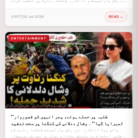
نے رکن پارلیمنٹ و اداکارہ کنگنا رناوت پر تنقید کرتے
ہوئے کہا ہے کہ آپ نے ہمیں کاکروچ اور ’گٹر جنریشن‘ کہا،
لیکن یاد رکھیں انہی 'کاکروچز' نے آپ کی حکومت کے ایک
97
30 Jul 2026
READ
وزیر کو استعفیٰ دینے پر مجبور کیا۔
ENTERTAINMENT
’’طلبہ پر حملے ہوئے، پھر انہیں کو قصوروار
ٹھہرایا گیا‘‘ ۔ وشال ددلانی کی کنگنا پر سخت تنقید
بالی ووڈ اداکارہ اور رکن پارلیمنٹ کنگنا رناوت کے
طلبہ احتجاج سے متعلق متنازع بیان پر معروف موسیقار