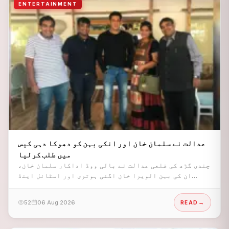
ENTERTAINMENT
عدالت نے سلمان خان اور انکی بہن کو دھوکا دہی کیس
میں طلب کرلیا
چندی گڑھ کی ضلعی عدالت نے بالی ووڈ اداکار سلمان خان،
ان کی بہن الویرا خان اگنی ہوتری اور اسٹائل اینڈ
کنٹینٹ جیولری پرائیویٹ لمیٹڈ کے ڈائریکٹرز کو مبینہ
دھوکا دہی کے مقدمے میں طلب کر لیا ہے۔
52
06 Aug 2026
READ