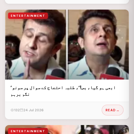
ENTERTAINMENT
’ابھی ہو گیا، بس!‘، طلبہ احتجاج کے سوال پر سونو
نگم برہم
132
24 Jul 2026
READ
ENTERTAINMENT