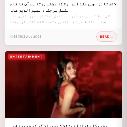
لائف ٹائم اچیومنٹ ایوارڈ کا مطلب ہوتا ہے آپ کا کام
مکمل ہو چکا، نصیرالدین شاہ
بالی ووڈ کے سینئر اور ورسٹائل اداکار نصیرالدین شاہ
نے انکشاف کیا کہ انھوں متعدد لائف ٹائم اچیومنٹ
ایوارڈز لینے سے انکار کیا۔
56
02 Aug 2026
READ
ENTERTAINMENT
رشمیکا مندانا شوٹنگ کے دوران گر کر شدید زخمی