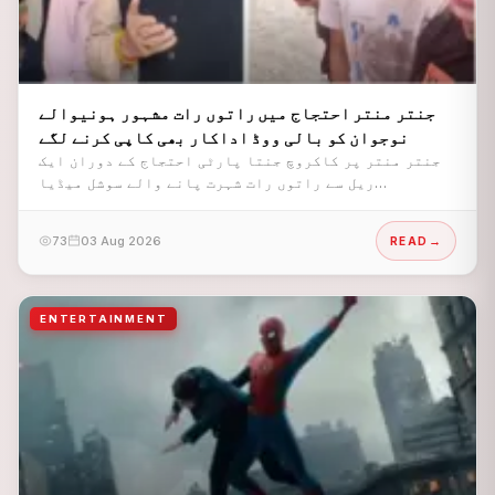
جنتر منتر احتجاج میں راتوں رات مشہور ہونیوالے
نوجوان کو بالی ووڈ اداکار بھی کاپی کرنے لگے
جنتر منتر پر کاکروچ جنتا پارٹی احتجاج کے دوران ایک
ریل سے راتوں رات شہرت پانے والے سوشل میڈیا
انفلوئنسر ابیھنو بشٹ کے اسٹائل کو بالی ووڈ اداکار
بھی کاپی کرنے لگے۔
73
03 Aug 2026
READ
ENTERTAINMENT