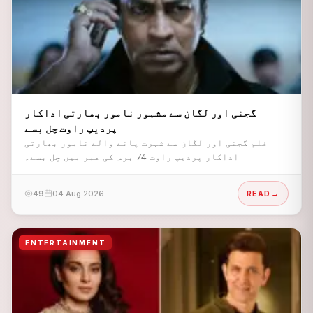
گجنی اور لگان سے مشہور نامور بھارتی اداکار
پردیپ راوت چل بسے
فلم گجنی اور لگان سے شہرت پانے والے نامور بھارتی
اداکار پردیپ راوت 74 برس کی عمر میں چل بسے۔
49
04 Aug 2026
READ
ENTERTAINMENT