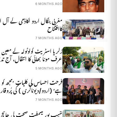
6 MONTHS AGO
مغربی بنگال اردو اکاڈمی کے آل ان
کاافتتاح
7 MONTHS AGO
زکریا اسٹریٹ کولوٹولہ کے معین 
عرف مونا بھائی کا انتقال، آج تد
5 MONTHS AGO
فرحت احساس کی کلیات ’مجھ کو مر
ہے‘ (اردو/دیوناگری ) کی پُروقار رسمِ اجرا
7 MONTHS AGO
شیب پور میںمفت صحت کی جانچ