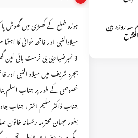
ہوڑہ ضلع کے گھسڑی میں گھوش پا
 سہ روزہ بین
فتتاح
میلادالنبی اور فاتحہ خوانی کا اہتم
3 نمبرضیاءبی بی فرسٹ بائی لین گ
ہجرہ شریف میں میلاد النبی اور فاتح
خصوصی کے طور پر جناب اسلم بنا
جناب ڈاکٹر سلیم اختر ، جناب جاوی
بطور مہمان محترمہ رخسانہ خاتون 
دیگر معزز حضرات شامل تھے۔ پروگرا