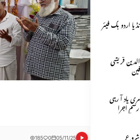
ڈیا اردو بک فیئر
الدین قریشی
فین
ی یاد آ رہی
 شروع
185
0
05/11/25