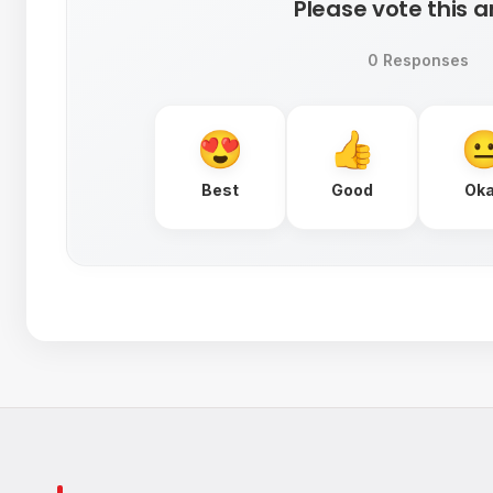
Please vote this ar
0 Responses
Best
Good
Ok