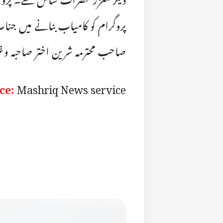
پروگرام کو کامیاب بنانے میں جن
صاحب محترمہ شرین اختر صاحبہ وغی
ce:
Mashriq News service