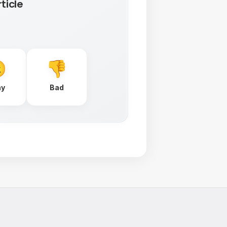
ticle
ay
Bad