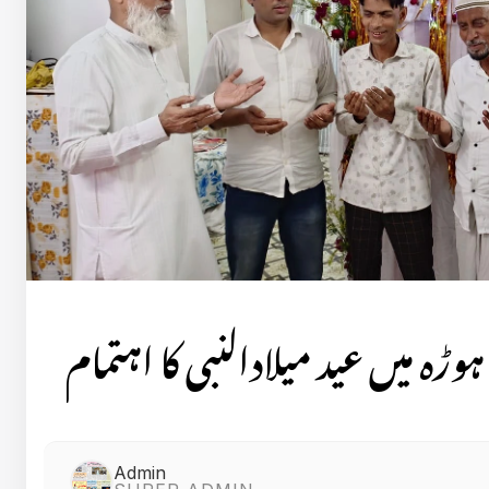
ہوڑہ میں عید میلادالنبی کا اہتمام
Admin