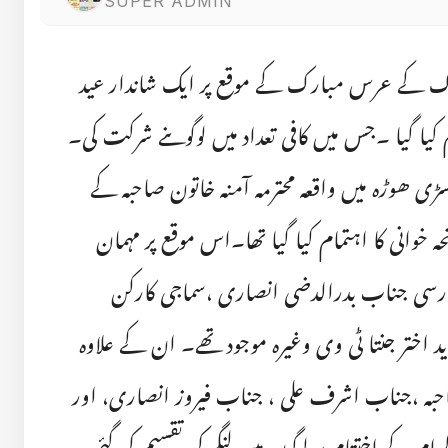
SUPER ADMIN
ک کے عرس مبارک کے موقع پر ایک شاندار عید
ا م کیا گیا ۔جس میں کافی تعداد میں لوگوںنے شرکت کی۔
ھسڑی ھوڑہ میں واقعہ محترمہ آمنہ خاتون صاحبہ کے
ہ خوانی کا اہتمام کیا گیا تھا۔اس موقع پر مہمان
رسی جناب بدرالدضی انصاری ،سماجی کارکن
د اختر جنتا ٹی وی وغیرہ موجود تھے۔ ان کے علاوہ
صاحبہ ،جناب اشرف علی ، جناب فیروز انصاری، اور
م کے اختتام پر لوگوں میں لنگر کی تقسیم کی گئی۔