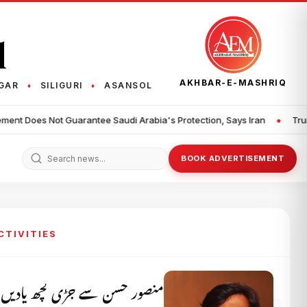
q
AKHBAR-E-MASHRIQ
GAR
SILIGURI
ASANSOL
♦
♦
•
e Saudi Arabia's Protection, Says Iran
Trump Imposes New Restric
BOOK ADVERTISEMENT
CTIVITIES
منصور حسن سے جڑی کچھ یادیں