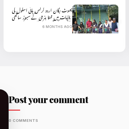
بھوٹ بگان اردو گرلس ہائی اسکول کی
طالبات میں ممتا بنرجی کے سبوز ساتھی
اسکیم کے تحت سائیکلیں دی گئی ہیں:
6 MONTHS AGO
ریاض احمد
Post your comment
0 COMMENTS