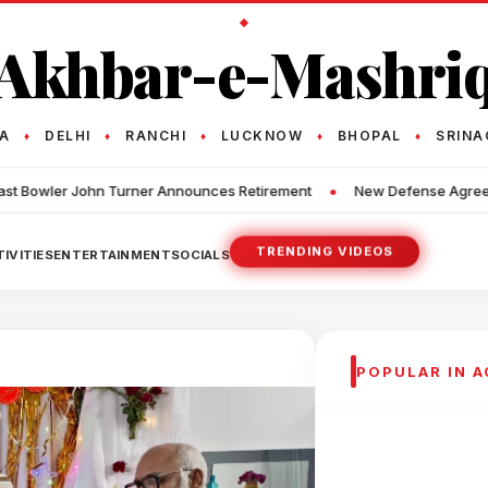
Akhbar-e-Mashri
TA
DELHI
RANCHI
LUCKNOW
BHOPAL
SRINA
♦
♦
♦
♦
♦
•
r Announces Retirement
New Defense Agreement Does Not Guarante
TRENDING VIDEOS
IVITIES
ENTERTAINMENT
SOCIALS
POPULAR IN A