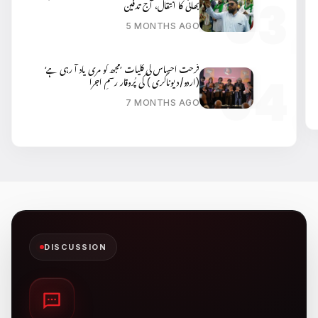
بھائی کا انتقال، آج تدفین
5 MONTHS AGO
فرحت احساس کی کلیات ’مجھ کو مری یاد آ رہی ہے‘
(اردو/دیوناگری ) کی پُروقار رسمِ اجرا
7 MONTHS AGO
DISCUSSION