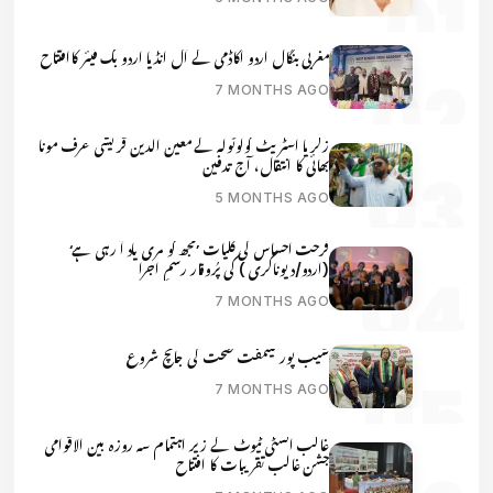
مغربی بنگال اردو اکاڈمی کے آل انڈیا اردو بک فیئر کاافتتاح
7 MONTHS AGO
زکریا اسٹریٹ کولوٹولہ کے معین الدین قریشی عرف مونا
بھائی کا انتقال، آج تدفین
5 MONTHS AGO
فرحت احساس کی کلیات ’مجھ کو مری یاد آ رہی ہے‘
(اردو/دیوناگری ) کی پُروقار رسمِ اجرا
7 MONTHS AGO
شیب پور میںمفت صحت کی جانچ شروع
7 MONTHS AGO
غالب انسٹی ٹیوٹ کے زیر اہتمام سہ روزہ بین الاقوامی
جشن غالب تقریبات کا افتتاح