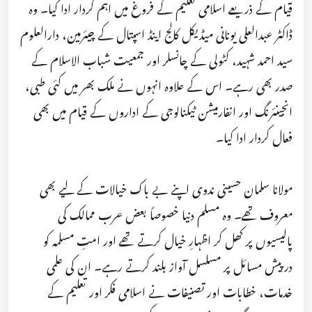
قیام کے ذریعے اسلامی تعلیم کے فروغ میں اہم کردار ادا کیا۔ وہ
ڈاکٹر عبدالعلی یونانی میڈیکل کالج اینڈ اسپتال کے چیئرمین، دارالعلوم
سید احمد شہید، کٹولی کے چانسلر اور جمعیت شباب الاسلام کے
صدر بھی رہے۔ اس کے علاوہ انہوں نے ملک بھر میں کئی طبی،
انجینئرنگ اور انفارمیشن ٹیکنالوجی کے اداروں کے قیام میں بھی
فعال کردار ادا کیا۔
مولانا سلمان حسینی ندوی اپنے بے باک خیالات کے لیے بھی
معروف تھے۔ وہ مسلم دنیا خصوصاً بعض عرب ممالک کی
پالیسیوں پر کھل کر اظہارِ خیال کرتے تھے اور امتِ مسلمہ کو
درپیش مسائل پر مسلسل آواز بلند کرتے رہے۔ ان کی علمی
خدمات، خطابات اور تصنیفات نے اسلامی فکر اور تعلیم کے