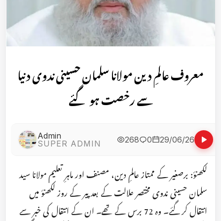
معروف عالمِ دین مولانا سلمان حسینی ندوی دنیا
سے رخصت ہو گئے
Admin
268
0
29/06/26
SUPER ADMIN
لکھنؤ: برصغیر کے ممتاز عالمِ دین، مصنف اور ماہرِ تعلیم مولانا سید
سلمان حسینی ندوی مختصر علالت کے بعد پیر کے روز لکھنؤ میں
انتقال کر گئے۔ وہ 72 برس کے تھے۔ ان کے انتقال کی خبر سے