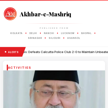
Akhbar-e-Mashriq
PUBLISHED FROM
♦
♦
♦
♦
♦
KOLKATA
DELHI
RANCHI
LUCKNOW
BHOPAL
♦
♦
SRINAGAR
SILIGURI
ASANSOL
•
efeats Calcutta Police Club 2-0 to Maintain Unbeaten Record
Gov
ALERTS
ACTIVITIES