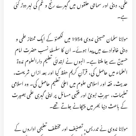
علمی، دینی اور سماجی حلقوں میں گہرے رنج و غم کی لہر دوڑ گئی
ہے۔
مولانا سلمان حسینی ندوی 1954 میں لکھنؤ کے ایک ممتاز علمی و
دینی خانوادے میں پیدا ہوئے۔ ان کا سلسلۂ نسب حضرت امام
حسینؓ سے جا ملتا ہے۔ انہوں نے ابتدائی تعلیم دارالعلوم ندوۃ
العلماء میں حاصل کی، قرآنِ کریم حفظ کیا اور بعد ازاں شریعت،
حدیث، فقہ اور اسلامی علوم میں اعلیٰ تعلیم حاصل کی۔ وہ اسلامی
تعلیمات، سیرتِ نبویؐ اور فقہی مسائل پر اپنی گہری علمی بصیرت
کے باعث دنیا بھر میں پہچانے جاتے تھے۔
مولانا ندوی نے تدریس، تصنیف اور مختلف تعلیمی اداروں کے