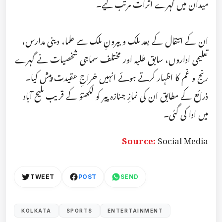
میدان میں گہرے اثرات مرتب کیے۔
ان کے انتقال کے بعد ملک و بیرونِ ملک سے علما، دینی مدارس،
تعلیمی اداروں، سابق طلبہ اور مختلف سماجی شخصیات نے گہرے
رنج و غم کا اظہار کرتے ہوئے انہیں خراجِ عقیدت پیش کیا۔
ذرائع کے مطابق ان کی نمازِ جنازہ پیر کو لکھنؤ کے قریب ملیح آباد
میں ادا کی گئی۔
Source:
Social Media
TWEET
POST
SEND
KOLKATA
SPORTS
ENTERTAINMENT