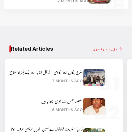
7 MONTHS AGO
Related Articles
مزید دیکھیں
مغربی بنگال اردو اکاڈمی کے آل انڈیا اردو بک فیئر کاافتتاح
7 MONTHS AGO
منصور حسن سے جڑی کچھ یادیں
6 MONTHS AGO
زکریا اسٹریٹ کولوٹولہ کے معین الدین قریشی عرف مونا