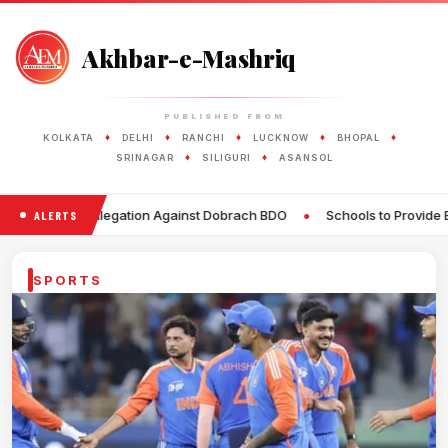
Akhbar-e-Mashriq
PUBLISHED FROM
♦
♦
♦
♦
♦
KOLKATA
DELHI
RANCHI
LUCKNOW
BHOPAL
♦
♦
SRINAGAR
SILIGURI
ASANSOL
•
ation Against Dobrach BDO
Schools to Provide Eggs in Mid-Day Me
ALERTS
SPORTS