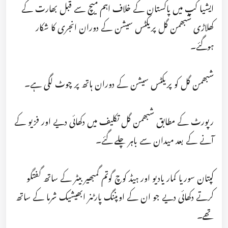
ایشیا کپ میں پاکستان کے خلاف اہم میچ سے قبل بھارت کے
کھلاڑی شبھمن گل پریکٹس سیشن کے دوران انجری کا شکار
ہوگئے۔
شبھمن گل کو پریکٹس سیشن کے دوران ہاتھ پر چوٹ لگی ہے۔
رپورٹ کے مطابق شبھمن گل تکلیف میں دکھائی دیے اور فزیو کے
آنے کے بعد میدان سے باہر چلے گئے۔
کپتان سوریا کمار یادیو اور ہیڈ کوچ گوتم گمبھیر بیٹر کے ساتھ گفتگو
کرتے دکھائی دیے جو ان کے اوپننگ پارٹنر ابھیشیک شرما کے ساتھ
تھے۔