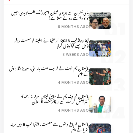
مالی بحران سے دوچار محمڈن اسپورٹنگ کلب’دیدی‘ نہیں
تو ’دادا‘ سے مدد لے سکتا ہے؟
9 MONTHS AGO
فیفا ورلڈکپ 2026: ارجنٹینا نے انگلینڈ کو شکست دیکر
فائنل کیلئے کوالیفائی کرلیا
3 WEEKS AGO
پاکستان ٹیم جیت کے قریب ہمت ہار گئی، سیریز بنگلادیش
کے نام
4 MONTHS AGO
پاکستان کرکٹ ٹیم کے سابق کپتان سرفراز احمد کا
انٹرنیشنل کرکٹ سے ریٹائرمنٹ کا اعلان
4 MONTHS AGO
پاکستان کو پانچ وکٹوں سے شکست، ایشیا کپ 9ویں مرتبہ
انڈیا کے نام