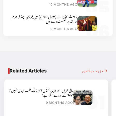
10 MONTHS AGO
ویسٹ انڈیز نے پہلے ٹی 20 میچ میں نیوزی لینڈ کو ہوم
گراؤنڈ پر شکست دے دی
9 MONTHS AGO
Related Articles
مزید دیکھیں
مالی بحران سے دوچار محمڈن اسپورٹنگ کلب’دیدی‘ نہیں تو
’دادا‘ سے مدد لے سکتا ہے؟
9 MONTHS AGO