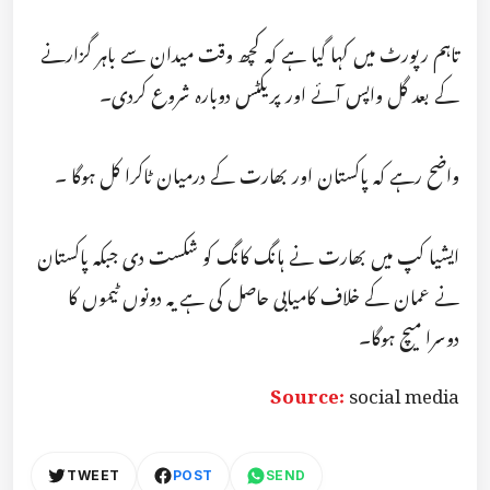
تاہم رپورٹ میں کہا گیا ہے کہ کچھ وقت میدان سے باہر گزارنے
کے بعد گل واپس آئے اور پریکٹس دوبارہ شروع کردی۔
واضح رہے کہ پاکستان اور بھارت کے درمیان ٹاکرا کل ہوگا ۔
ایشیا کپ میں بھارت نے ہانگ کانگ کو شکست دی جبکہ پاکستان
نے عمان کے خلاف کامیابی حاصل کی ہے یہ دونوں ٹیموں کا
دوسرا میچ ہوگا۔
Source:
social media
TWEET
POST
SEND