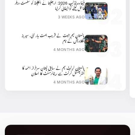
فیفا ورلڈکپ 2026: ارجنٹینا نے انگلینڈ کو شکست دیکر
فائنل کیلئے کوالیفائی کرلیا
3 WEEKS AGO
پاکستان ٹیم جیت کے قریب ہمت ہار گئی، سیریز
بنگلادیش کے نام
4 MONTHS AGO
پاکستان کرکٹ ٹیم کے سابق کپتان سرفراز احمد کا
انٹرنیشنل کرکٹ سے ریٹائرمنٹ کا اعلان
4 MONTHS AGO