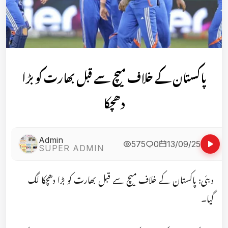
پاکستان کے خلاف میچ سے قبل بھارت کو بڑا
دھچکا
Admin
575
0
13/09/25
SUPER ADMIN
دبئی: پاکستان کے خلاف میچ سے قبل بھارت کو بڑا دھچکا لگ
گیا۔