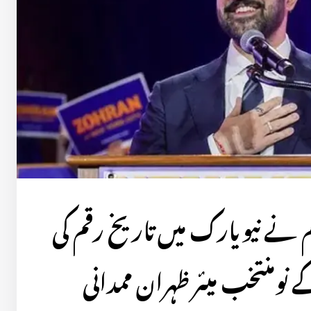
 نے نیویارک میں تاریخ رقم کی
نومنتخب میئر ظہران ممدانی