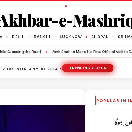
Akhbar-e-Mashri
TA
DELHI
RANCHI
LUCKNOW
BHOPAL
SRINA
♦
♦
♦
♦
♦
•
•
Amit Shah to Make His First Official Visit to Darjeeling Soon
Thal
TRENDING VIDEOS
IVITIES
ENTERTAINMENT
SOCIALS
POPULAR IN 
پر ہوگا