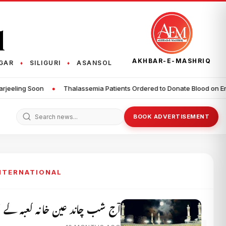
q
AKHBAR-E-MASHRIQ
GAR
SILIGURI
ASANSOL
♦
♦
•
assemia Patients Ordered to Donate Blood on Emergency Basis
Mor
BOOK ADVERTISEMENT
INTERNATIONAL
آج شب چاند عین خانہ کعبہ کے او