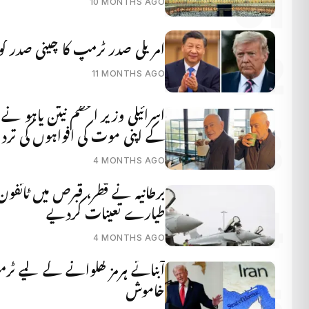
10 MONTHS AGO
امریکی صدر ٹرمپ کا چینی صدر کو ط
11 MONTHS AGO
اسرائیلی وزیر اعظم نیتن یاہو نے
کے اپنی موت کی افواہوں کی تردی
4 MONTHS AGO
طیارے تعینات کردیے
4 MONTHS AGO
آبنائے ہرمز کھلوانے کے لیے ٹرمپ
خاموش