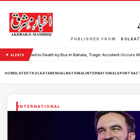
PUBLISHED FROM
KOLKA
h by Bus in Bahala, Tragic Accident Occurs While Crossing the Road
ALERTS
HOME
LATEST
KOLKATA
BENGAL
NATIONAL
INTERNATIONAL
SPORTS
ACT
INTERNATIONAL