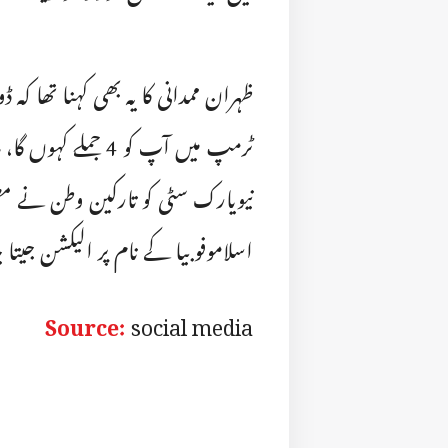
ظہران ممدانی کا یہ بھی کہنا تھا کہ 
ٹرمپ میں آپ کو 4
نیویارک سٹی کو تارکین وطن نے مض
اسلاموفوبیا کے نام پر الیکشن جیتا
Source:
social media