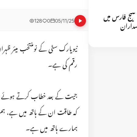
 خلیج فارس میں
128
0
05/11/25
اسداران
نیویارک سٹی کے نومنتخب میئر ظہرا
رقم کی ہے۔
جیت کے بعد خطاب کرتے ہوئے انہ
کہ طاقت ان کے ہاتھ میں ہے، ہم
ہمارے ہاتھ میں ہے۔