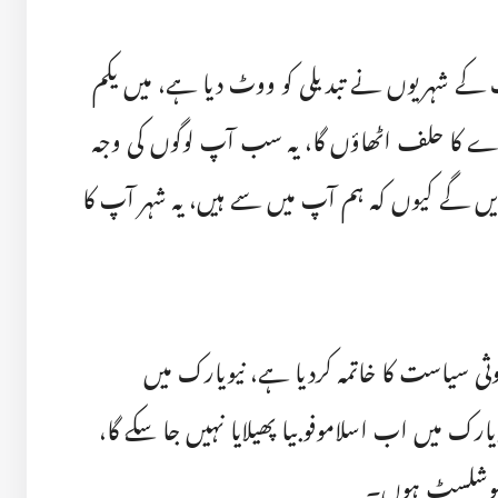
رک کے شہریوں نے تبدیلی کو ووٹ دیا ہے، میں یکم
دے کا حلف اٹھاؤں گا، یہ سب آپ لوگوں کی وجہ
 گے کیوں کہ ہم آپ میں سے ہیں، یہ شہر آپ کا
ثی سیاست کا خاتمہ کردیا ہے، نیویارک میں
ویارک میں اب اسلاموفوبیا پھیلایا نہیں جا سکے گا،
 سوشلسٹ ہوں۔