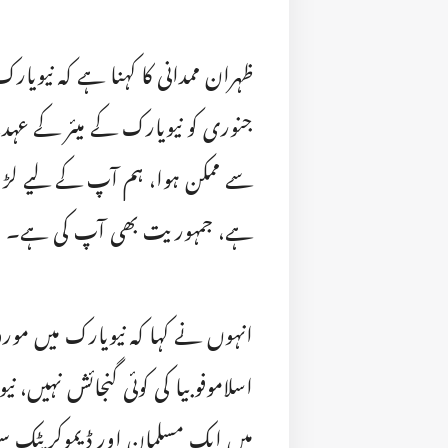
ظہران ممدانی کا کہنا ہے کہ نیویا
جنوری کو نیویارک کے میئر کے عہ
سے ممکن ہوا، ہم آپ کے لیے لڑیں
ہے، جمہوریت بھی آپ کی ہے۔
انہوں نے کہا کہ نیویارک میں مورو
اسلاموفوبیا کی کوئی گنجائش نہیں، نی
میں ایک مسلمان اور ڈیموکریٹک