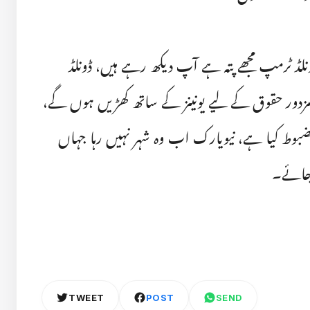
ڈونلڈ ٹرمپ مجھے پتہ ہے آپ دیکھ رہے ہیں، ڈونلڈ
 جملے کہوں گا، مزدور حقوق کے لیے یونینز کے ساتھ کھڑیں ہوں گے،
بوط کیا ہے، نیویارک اب وہ شہر نہیں رہا جہاں
 جائے۔
TWEET
POST
SEND