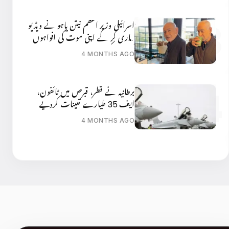
اسرائیلی وزیر اعظم نیتن یاہو نے ویڈیو
جاری کر کے اپنی موت کی افواہوں
کی تردید کر دی
4 MONTHS AGO
برطانیہ نے قطر، قبرص میں ٹائفون،
ایف 35 طیارے تعینات کردیے
4 MONTHS AGO