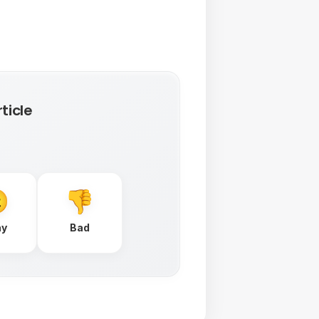
ticle
ay
Bad