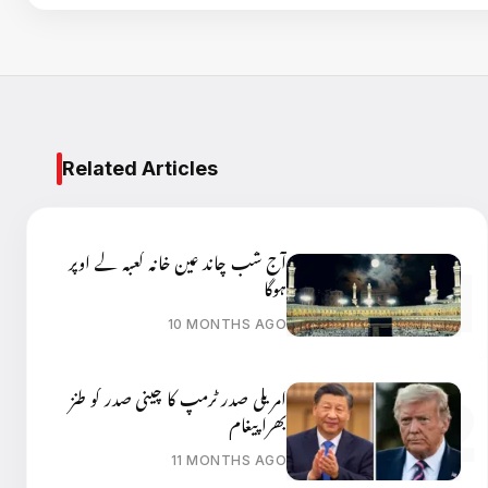
Related Articles
آج شب چاند عین خانہ کعبہ کے اوپر
ہوگا
10 MONTHS AGO
امریکی صدر ٹرمپ کا چینی صدر کو طنز
بھرا پیغام
11 MONTHS AGO