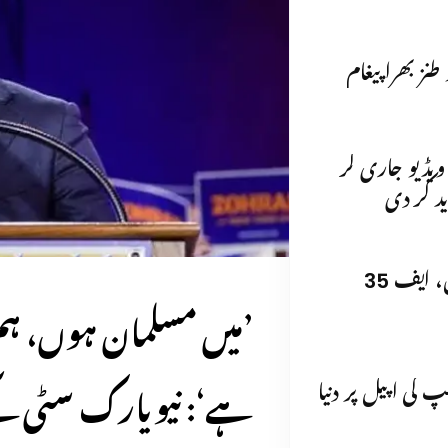
نز بھرا پیغام
 ویڈیو جاری کر
د کر دی
برطانیہ نے قطر، قبرص میں ٹائفون، ایف 35
’میں مسلمان ہوں، ہم
ہے‘: نیویارک سٹی کے 
 کی اپیل پر دنیا