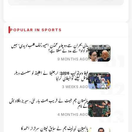
POPULAR IN SPORTS
مالی بحران سے دوچار محمڈن اسپورٹنگ کلب’دیدی‘ نہیں
تو ’دادا‘ سے مدد لے سکتا ہے؟
9 MONTHS AGO
فیفا ورلڈکپ 2026: ارجنٹینا نے انگلینڈ کو شکست دیکر
فائنل کیلئے کوالیفائی کرلیا
3 WEEKS AGO
پاکستان ٹیم جیت کے قریب ہمت ہار گئی، سیریز بنگلادیش
کے نام
4 MONTHS AGO
پاکستان کرکٹ ٹیم کے سابق کپتان سرفراز احمد کا