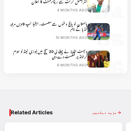
انٹرنیشنل کرکٹ سے ریٹائرمنٹ کا اعلان
4 MONTHS AGO
پاکستان کو پانچ وکٹوں سے شکست، ایشیا کپ 9ویں مرتبہ
انڈیا کے نام
10 MONTHS AGO
ویسٹ انڈیز نے پہلے ٹی 20 میچ میں نیوزی لینڈ کو ہوم
گراؤنڈ پر شکست دے دی
9 MONTHS AGO
Related Articles
مزید دیکھیں