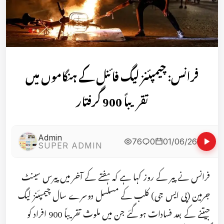
فرانس: چیمپئنز لیگ فائنل کے ہنگاموں میں
تقریباً 900 گرفتار
Admin
76
0
01/06/26
SUPER ADMIN
فرانس نے پیر کے روز کہا ہے کہ ہفتے کے آخر میں پیرس سینٹ
جرمین (پی ایس جی) کلب کے مسلسل دوسرے سال چیمپئنز لیگ
جیتنے کے بعد فسادات ہو گئے جن میں ملوث تقریباً 900 افراد کو