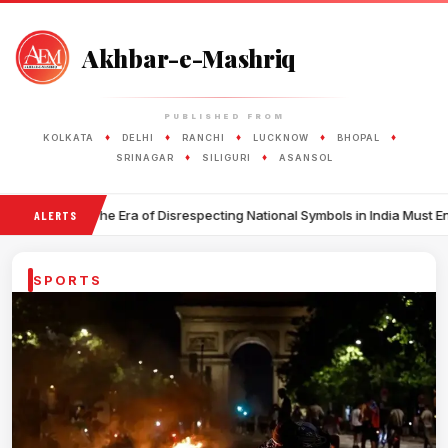
Akhbar-e-Mashriq
PUBLISHED FROM
♦
♦
♦
♦
♦
KOLKATA
DELHI
RANCHI
LUCKNOW
BHOPAL
♦
♦
SRINAGAR
SILIGURI
ASANSOL
•
Era of Disrespecting National Symbols in India Must End
Training Ai
ALERTS
SPORTS