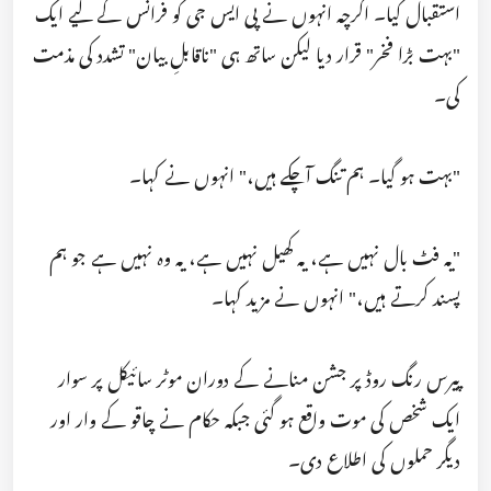
استقبال کیا۔ اگرچہ انہوں نے پی ایس جی کو فرانس کے لیے ایک
"بہت بڑا فخر" قرار دیا لیکن ساتھ ہی "ناقابلِ بیان" تشدد کی مذمت
کی۔
"بہت ہو گیا۔ ہم تنگ آچکے ہیں،" انہوں نے کہا۔
"یہ فٹ بال نہیں ہے، یہ کھیل نہیں ہے، یہ وہ نہیں ہے جو ہم
پسند کرتے ہیں،" انہوں نے مزید کہا۔
پیرس رنگ روڈ پر جشن منانے کے دوران موٹر سائیکل پر سوار
ایک شخص کی موت واقع ہو گئی جبکہ حکام نے چاقو کے وار اور
دیگر حملوں کی اطلاع دی۔