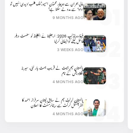
مالی بحران سے دوچار محمڈن اسپورٹنگ کلب’دیدی‘ نہیں تو
’دادا‘ سے مدد لے سکتا ہے؟
9 MONTHS AGO
فیفا ورلڈکپ 2026: ارجنٹینا نے انگلینڈ کو شکست دیکر
فائنل کیلئے کوالیفائی کرلیا
3 WEEKS AGO
پاکستان ٹیم جیت کے قریب ہمت ہار گئی، سیریز
بنگلادیش کے نام
4 MONTHS AGO
پاکستان کرکٹ ٹیم کے سابق کپتان سرفراز احمد کا
انٹرنیشنل کرکٹ سے ریٹائرمنٹ کا اعلان
4 MONTHS AGO