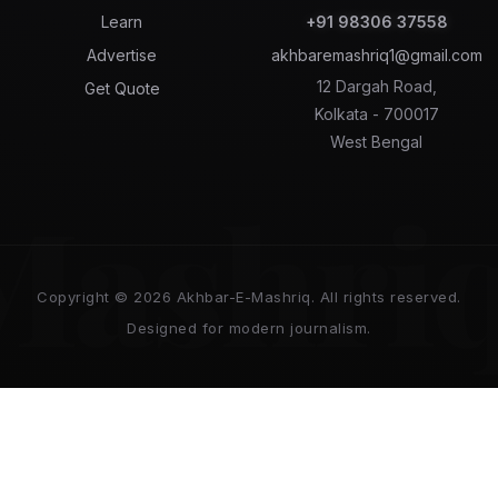
Learn
+91 98306 37558
Advertise
akhbaremashriq1@gmail.com
12 Dargah Road,
Get Quote
Kolkata - 700017
West Bengal
Mashri
Copyright © 2026 Akhbar-E-Mashriq. All rights reserved.
Designed for modern journalism.