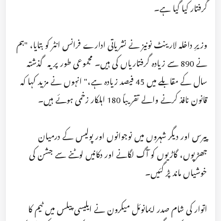
گرفتار کیا گیا ہے۔
وزیرِ داخلہ لارینٹ نونیز نے نشریاتی ادارے فرانس انٹر کو بتایا، "ہم
نے 890 سے زیادہ گرفتاریاں کی ہیں۔ مجموعی طور پر یہ گذشتہ
سال کے مقابلے میں 45 فیصد زیادہ ہے،" انہوں نے مزید کہا کہ
قانون نافذ کرنے والے تقریباً 180 اہلکار زخمی ہوئے ہیں۔
پیرس اور دیگر شہروں میں نوجوانوں اور پولیس کے درمیان
جھڑپوں، گاڑیوں کو آگ لگانے اور دکانیں لوٹنے سے جشن کی
خوشیاں ماند پڑ گئیں۔
اتوار کی شام صدر ایمانوئل میکرون نے ایلیسی پیلس میں ٹیم کا