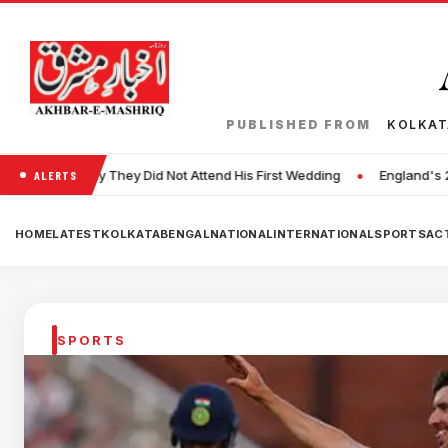
PUBLISHED FROM
KOLKA
•
id Not Attend His First Wedding
England's 25-year-old Fast Bowler
ALERTS
HOME
LATEST
KOLKATA
BENGAL
NATIONAL
INTERNATIONAL
SPORTS
ACT
SPORTS