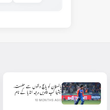
پاکستان کو پانچ وکٹوں سے شکست،
ایشیا کپ 9ویں مرتبہ انڈیا کے نام
10 MONTHS AGO