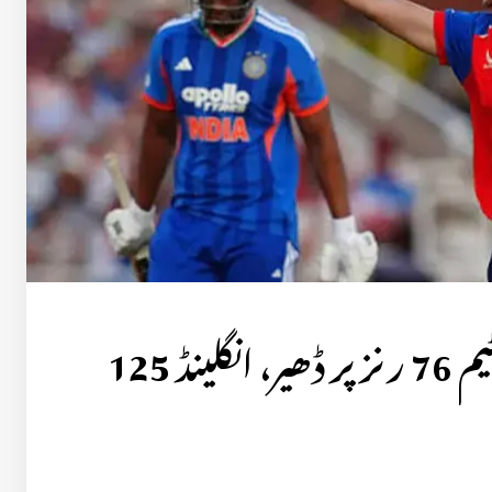
تیسرا ٹی ٹوئنٹی: بھارتی ٹیم 76 رنز پر ڈھیر، انگلینڈ 125