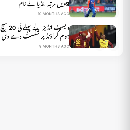
9ویں مرتبہ انڈیا کے نام
10 MONTHS AGO
ویسٹ انڈیز
ہوم گراؤنڈ پر شکست دے دی
9 MONTHS AGO