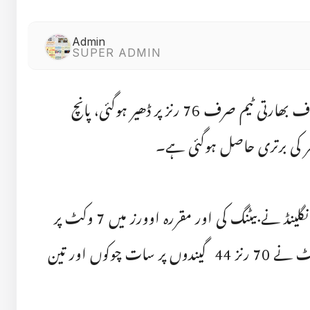
Admin
SUPER ADMIN
تیسرے ٹی ٹوئنٹی میں انگلینڈ کے خلاف بھارتی ٹیم صرف 76 رنز پر ڈھیر ہوگئی، پانچ
 صفر کی برتری حاصل ہوگئی ہے۔
ناٹنگھم میں کھیلے گئے میچ میں پہلے انگلینڈ نے بیٹنگ کی اور مقررہ اوورز میں 7 وکٹ پر
201 رنز اسکور کئے، اوپنر فل سالٹ نے 70 رنز 44 گیندوں پر سات چوکوں اور تین