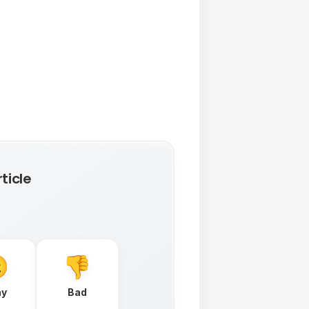
ticle
ay
Bad