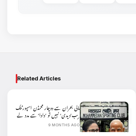
Related Articles
مالی بحران سے دوچار محمڈن اسپورٹنگ
کلب’دیدی‘ نہیں تو ’دادا‘ سے مدد لے
سکتا ہے؟
9 MONTHS AGO