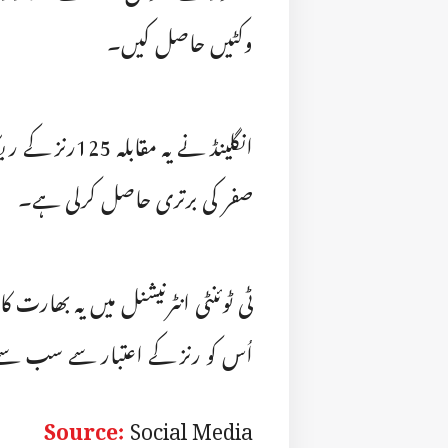
وکٹیں حاصل کیں۔
انگلینڈ نے یہ 
صفر کی برتری حاصل کرلی ہے۔
ٹی ٹوئنٹی انٹرنیشنل میں یہ بھار
اُس کو رنز کے اعتبار سے سب س
Source:
Social Media