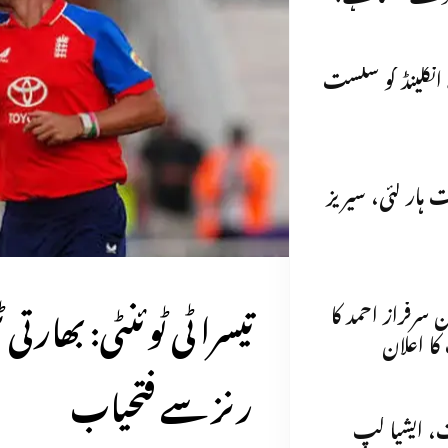
جنٹینا نے انگلینڈ کو شکست
ہار گئی، سیریز
سرفراز احمد کا
ا اعلان
رنز سے فتحیاب
ت، ایشیا کپ