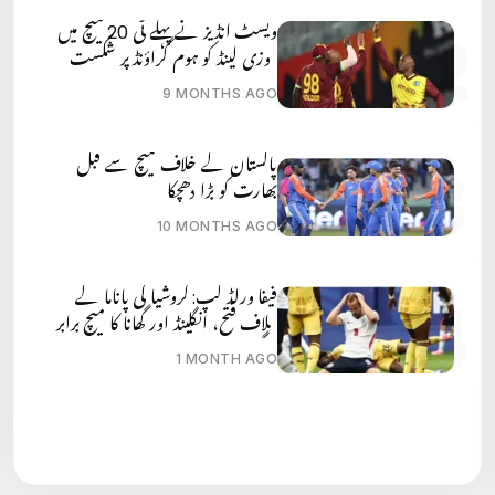
ویسٹ انڈیز نے پہلے ٹی 20 میچ میں
نیوزی لینڈ کو ہوم گراؤنڈ پر شکست
دے دی
9 MONTHS AGO
پاکستان کے خلاف میچ سے قبل
بھارت کو بڑا دھچکا
10 MONTHS AGO
فیفا ورلڈ کپ: کروشیا کی پاناما کے
خلاف فتح، انگلینڈ اور گھانا کا میچ برابر
ہوگیا
1 MONTH AGO