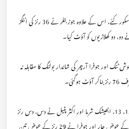
سیم کرن نے 41 رنز ناٹ آؤٹ اسکور کئے، اس کے علاوہ جوز بٹلر نے 36 رنز کی اننگز
ے دو، دو کھلاڑیوں کو آؤٹ کیا۔
 ٹنگ اور جوفرا آرچر کی شاندار بولنگ کا مقابلہ نہ
سوریا ونشی اور ایشان کشن نے 13، 13، ابھیشک شرما اور اکثر پٹیل نے دس، دس رنز
اسکور کئے، جوش ٹنگ نے 28 رنز کے عوض چار اور جوفرا نے 29 رنز کے عوض تین