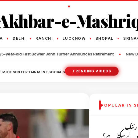
Akhbar-e-Mashri
TA
DELHI
RANCHI
LUCKNOW
BHOPAL
SRINA
♦
♦
♦
♦
♦
•
 John Turner Announces Retirement
New Defense Agreement Does No
TRENDING VIDEOS
IVITIES
ENTERTAINMENT
SOCIALS
POPULAR IN 
ورٹنگ
دد لے سکتا ہے؟