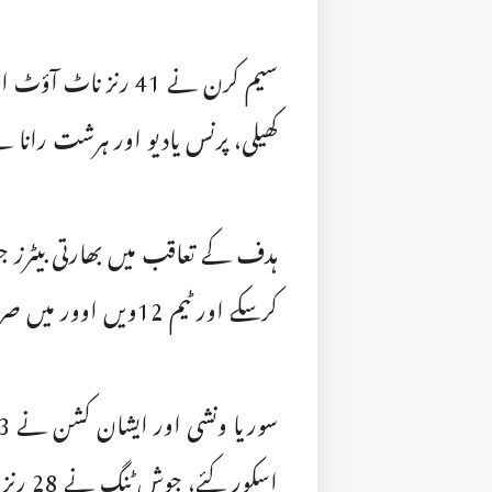
کھیلی، پرنس یادیو اور ہرشت رانا ن
ہدف کے تعاقب میں بھارتی بیٹرز جوش
کرسکے اور ٹیم 12ویں اوور میں صرف 76 رنز بناکر آؤٹ ہوگئی۔