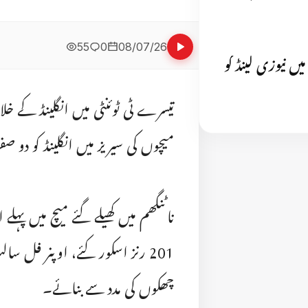
55
0
08/07/26
 نے پہلے ٹی 20 میچ میں نیوزی لینڈ کو
میچوں کی سیریز میں انگلینڈ کو دو
چھکوں کی مدد سے بنائے۔