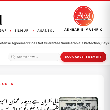
q
AKHBAR-E-MASHRIQ
GAR
SILIGURI
ASANSOL
♦
♦
•
t Guarantee Saudi Arabia's Protection, Says Iran
Trump Imposes 
BOOK ADVERTISEMENT
SPORTS
مالی بحران سے دوچار محمڈن اسپ
کلب’دیدی‘ نہیں تو ’دادا‘ سے م