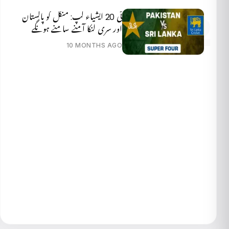
ٹی 20 ایشیاء کپ: منگل کو پاکستان
اور سری لنکا آمنے سامنے ہونگے
10 MONTHS AGO