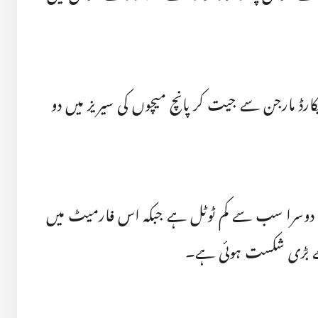
مقابلہ 125رنز کے ریکارڈ مارجن سے جیت کر پانچ میچوں کی سیریز میں دو
ت کا دوسرا سب سے کم ٹوٹل ہے جبکہ اس فارمیٹ میں
ے بڑی شکست ہوئی ہے۔