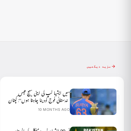
مزید دیکھیں
’’میں ایشیا کپ کی اپنی میچ فیس
ہندستانی فوج کودینا چاہتا ہوں‘‘: کپتان
سوریا کا بڑا اعلان
10 MONTHS AGO