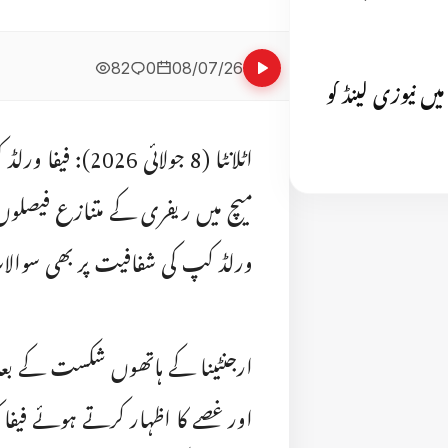
82
0
08/07/26
 نے پہلے ٹی 20 میچ میں نیوزی لینڈ کو
میچ میں ریفری کے متنازع فیصلوں 
ورلڈ کپ کی شفافیت پر بھی سوالا
ارجنٹینا کے ہاتھوں شکست کے بعد 
اور غصے کا اظہار کرتے ہوئے فیفا