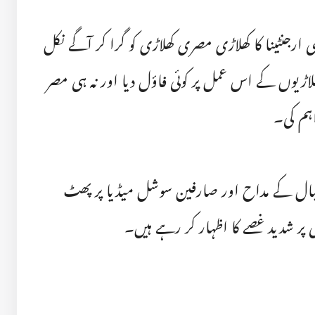
ارجنٹینا کا کھلاڑی مصری کھلاڑی کو گرا کر آگے نکل
لاڑیوں کے اس عمل پر کوئی فاؤل دیا اور نہ ہی مصر
ہم کی۔
فٹبال کے مداح اور صارفین سوشل میڈیا پر پھٹ
ی پر شدید غصے کا اظہار کر رہے ہیں۔