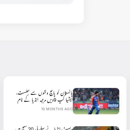
پاکستان کو پانچ وکٹوں سے شکست،
ایشیا کپ 9ویں مرتبہ انڈیا کے نام
10 MONTHS AGO
ویسٹ انڈیز نے پہلے ٹی 20 میچ میں