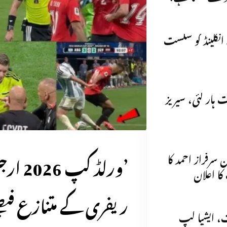
جنٹینا نے انگلینڈ کو شکست
ہار گئی، سیریز
’ورلڈ 
سرفراز احمد کا
ا اعلان
ریفری کے متنازع فی
ت، ایشیا کپ