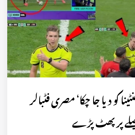
کپ 2026 ارجنٹینا کو دیا جا چکا‘ مصری فٹبالر
صلے پر پھٹ پڑے