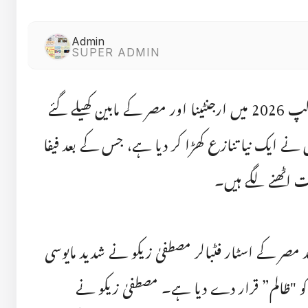
Admin
SUPER ADMIN
اٹلانٹا (8 جولائی 2026): فیفا ورلڈ کپ 2026 میں ارجنٹینا اور مصر کے مابین کھیلے گئے
نے ایک نیا تنازع کھڑا کر دیا ہے، جس کے بعد فیفا
ت اٹھنے لگے ہیں۔
مصر کے اسٹار فٹبالر مصطفیٰ زیکو نے شدید مایوسی
 کو "ظالم” قرار دے دیا ہے۔ مصطفیٰ زیکو نے