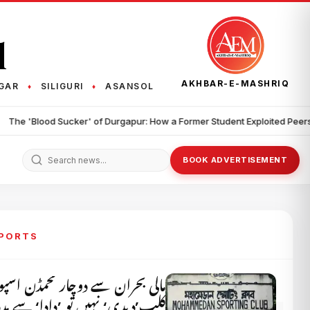
q
AKHBAR-E-MASHRIQ
GAR
SILIGURI
ASANSOL
♦
♦
•
f Durgapur: How a Former Student Exploited Peers for Blood
Nine Di
BOOK ADVERTISEMENT
SPORTS
مالی بحران سے دوچار محمڈن اسپ
کلب’دیدی‘ نہیں تو ’دادا‘ سے م