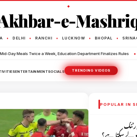
Akhbar-e-Mashri
TA
DELHI
RANCHI
LUCKNOW
BHOPAL
SRINA
♦
♦
♦
♦
♦
•
 Week, Education Department Finalizes Rules
The 'Blood Sucker' o
TRENDING VIDEOS
IVITIES
ENTERTAINMENT
SOCIALS
POPULAR IN 
ورٹنگ
دد لے سکتا ہے؟