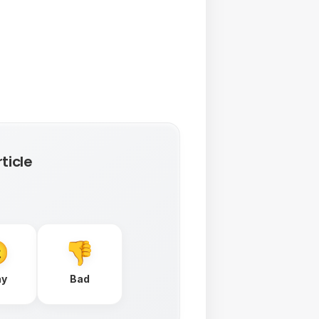
ticle
ay
Bad