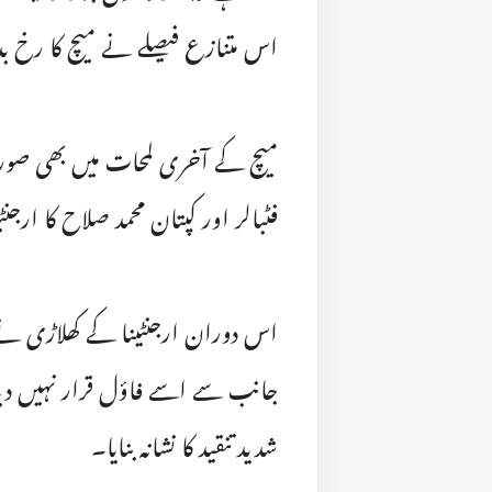
اس متنازع فیصلے نے میچ کا رخ ب
میچ کے آخری لمحات میں بھی صو
فٹبالر اور کپتان محمد صلاح کا ارج
اس دوران ارجنٹینا کے کھلاڑی نے مح
جانب سے اسے فاؤل قرار نہیں دیا
شدید تنقید کا نشانہ بنایا۔