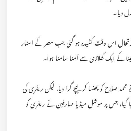
دل دیا۔
رتحال اس وقت کشیدہ ہو گئی جب مصر کے اسٹار
نٹینا کے ایک کھلاڑی سے آمنا سامنا ہوا۔
مد صلاح کو پھنسا کر نیچے گرا دیا، لیکن ریفری کی
 گیا، جس پر سوشل میڈیا صارفین نے ریفری کو