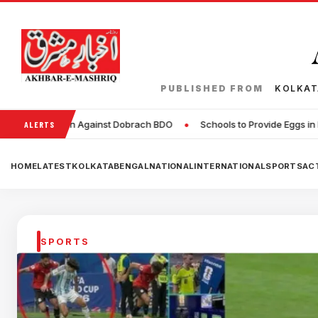
PUBLISHED FROM
KOLKA
•
nst Dobrach BDO
Schools to Provide Eggs in Mid-Day Meals Twice a
ALERTS
HOME
LATEST
KOLKATA
BENGAL
NATIONAL
INTERNATIONAL
SPORTS
ACT
SPORTS