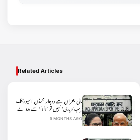
Related Articles
مالی بحران سے دوچار محمڈن اسپورٹنگ
کلب’دیدی‘ نہیں تو ’دادا‘ سے مدد لے
سکتا ہے؟
9 MONTHS AGO