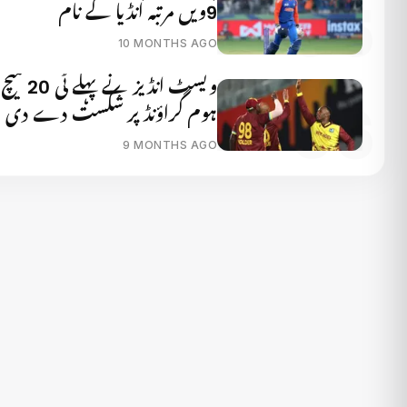
9ویں مرتبہ انڈیا کے نام
10 MONTHS AGO
ویسٹ انڈیز
ہوم گراؤنڈ پر شکست دے دی
9 MONTHS AGO