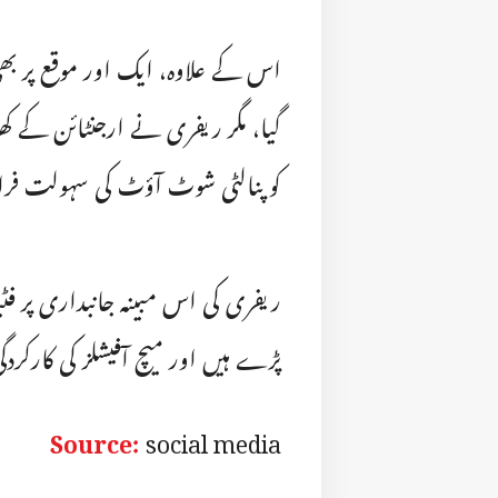
اس کے علاوہ، ایک اور موقع پر بھی 
گیا، مگر ریفری نے ارجنٹائن کے کھ
کو پنالٹی شوٹ آؤٹ کی سہولت فرا
ریفری کی اس مبینہ جانبداری پر 
پڑے ہیں اور میچ آفیشلز کی کارکردگ
Source:
social media