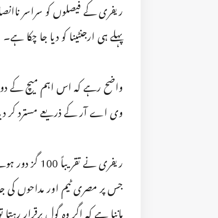
ریفری کے فیصلوں کو سراسر ناانصافی
پہلے ہی ارجنٹینا کو دیا جا چکا ہے۔
واضح رہے کہ اس اہم میچ کے دوس
وی اے آر کے ذریعے مسترد کر دیا
ریفری نے تقریبا
جس پر مصری ٹیم اور مداحوں کی ج
ماننا ہے کہ اگر وہ گول برقرار رہتا 