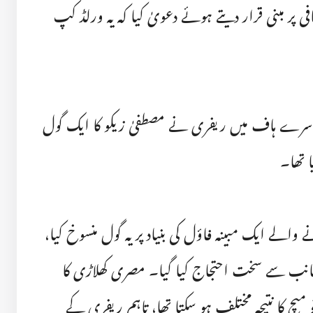
 پر مبنی قرار دیتے ہوئے دعویٰ کیا کہ یہ ورلڈ کپ
رے ہاف میں ریفری نے مصطفیٰ زیکو کا ایک گول
 تھا۔
ً 100 گز دور ہونے والے ایک مبینہ فاؤل کی بنیاد پر یہ گول منسوخ کیا،
انب سے سخت احتجاج کیا گیا۔ مصری کھلاڑی کا
تو میچ کا نتیجہ مختلف ہو سکتا تھا، تاہم ریفری کے