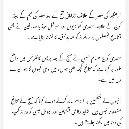
ارجنٹینا کی مصر کے خلاف ڈرامائی فتح کے بعد مصر کی ٹیم کے ہیڈ
کوچ کے علاوہ، مصری کھلاڑیوں اور سوشل میڈیا صارفین نے بھی
متنازع فیصلوں پر ریفریز کو شدید تنقید کا نشانہ بنایا ہے۔
مصری کوچ حسام حسن نے میچ کے بعد پریس کانفرنس میں واضح
طور پر کہا ہے کہ نتائج کچھ بھی ہوں، میں وہی کہوں گا جو میرے
دل میں ہے۔
انہوں نے منتطمین پر الزام عائد کرتے ہوئے کہا کہ میچ کے نتائج
منصفانہ نہیں ہیں، شاید دفاعی چیمپئن اور لیونل میسی کو ورلڈ کپ
کی دوڑ میں رکھنا چاہتے ہیں۔