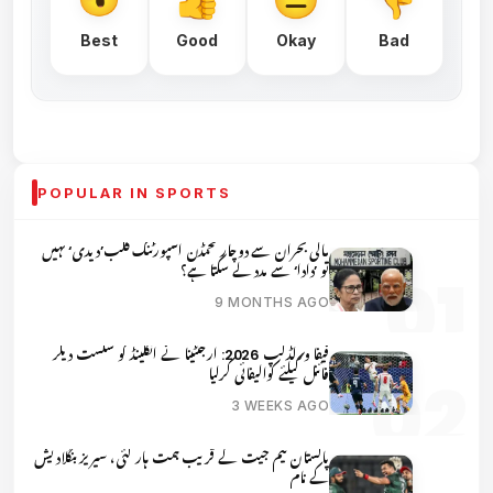
Best
Good
Okay
Bad
POPULAR IN SPORTS
مالی بحران سے دوچار محمڈن اسپورٹنگ کلب’دیدی‘ نہیں
تو ’دادا‘ سے مدد لے سکتا ہے؟
9 MONTHS AGO
فیفا ورلڈکپ 2026: ارجنٹینا نے انگلینڈ کو شکست دیکر
فائنل کیلئے کوالیفائی کرلیا
3 WEEKS AGO
پاکستان ٹیم جیت کے قریب ہمت ہار گئی، سیریز بنگلادیش
کے نام