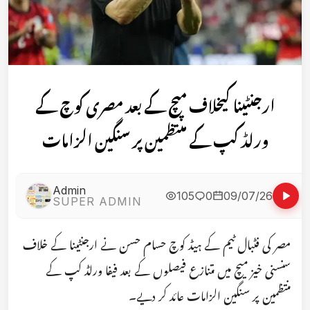
ارجنٹینا کیخلاف میچ کے بعد مصری کوچ کے
ورلڈ کپ کے منتظمین پر سنگین الزامات
Admin
105
0
09/07/26
SUPER ADMIN
مصر کی فٹبال ٹیم کے ہیڈ کوچ حسام حسن نے ارجنٹینا کے خلاف
سنسنی خیز میچ میں متنازع فیصلوں کے بعد فیفا ورلڈ کپ کے
منتظمین پر سنگین الزامات عائد کر دیے۔