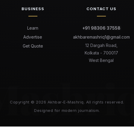
BUSINESS
CONTACT US
Learn
+91 98306 37558
Advertise
akhbaremashriq1@gmail.com
12 Dargah Road,
Get Quote
Kolkata - 700017
West Bengal
Mashri
Copyright © 2026 Akhbar-E-Mashriq. All rights reserved.
Designed for modern journalism.