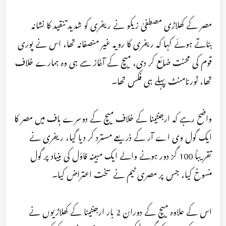
مصر کے کھلاڑی مصطفیٰ زیکو نے ریفری کو شدید تنقید کا نشانہ
بناتے ہوئے کہا کہ ریفری کا رویہ غیر منصفانہ تھا، اس نے پوری
قوم کی محنت ضائع کر دی، میچ کے آغاز سے ہی وہ ہمارے خلاف
تھا، ٹورنامنٹ پہلے ہی فکس تھا۔
واضح رہے کہ ارجنٹینا کے خلاف میچ کے دوسرے ہاف میں مصر کا
ایک گول وی اے آر کے ذریعے مسترد کر دیا گیا، ریفری نے
تقریباً 100 گز دور ہونے والے ایک مبینہ فاؤل کی بنیاد پر گول
منسوخ کیا، جس پر مصری ٹیم نے سخت اعتراض کیا۔
اس کے علاوہ میچ کے دوران 2 بار ارجنٹینا کے کھلاڑیوں نے