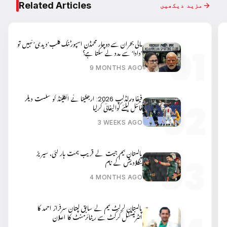
Related Articles
مزید دیکھیں
مالی بحران سے دوچار محمڈن اسپورٹنگ کلب’دیدی‘ نہیں تو
’دادا‘ سے مدد لے سکتا ہے؟
9 MONTHS AGO
فیفا ورلڈکپ 2026: ارجنٹینا نے انگلینڈ کو شکست دیکر
فائنل کیلئے کوالیفائی کرلیا
3 WEEKS AGO
پاکستان ٹیم جیت کے قریب ہمت ہار گئی، سیریز
بنگلادیش کے نام
4 MONTHS AGO
پاکستان کرکٹ ٹیم کے سابق کپتان سرفراز احمد کا
انٹرنیشنل کرکٹ سے ریٹائرمنٹ کا اعلان