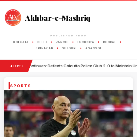
Akhbar-e-Mashriq
PUBLISHED FROM
♦
♦
♦
♦
♦
KOLKATA
DELHI
RANCHI
LUCKNOW
BHOPAL
♦
♦
SRINAGAR
SILIGURI
ASANSOL
ues: Defeats Calcutta Police Club 2-0 to Maintain Unbeaten Record
ALERTS
SPORTS