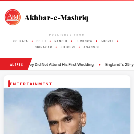
Akhbar-e-Mashriq
PUBLISHED FROM
♦
♦
♦
♦
♦
KOLKATA
DELHI
RANCHI
LUCKNOW
BHOPAL
♦
♦
SRINAGAR
SILIGURI
ASANSOL
•
Did Not Attend His First Wedding
England's 25-year-old Fast Bowl
ALERTS
ENTERTAINMENT