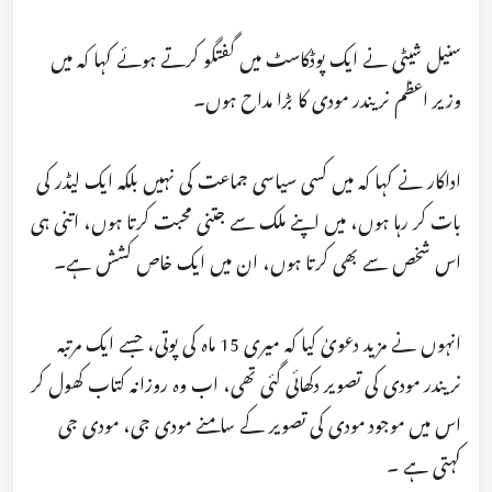
سنیل شیٹی نے ایک پوڈکاسٹ میں گفتگو کرتے ہوئے کہا کہ میں
وزیر اعظم نریندر مودی کا بڑا مداح ہوں۔
اداکار نے کہا کہ میں کسی سیاسی جماعت کی نہیں بلکہ ایک لیڈر کی
بات کر رہا ہوں، میں اپنے ملک سے جتنی محبت کرتا ہوں، اتنی ہی
اس شخص سے بھی کرتا ہوں، ان میں ایک خاص کشش ہے۔
انہوں نے مزید دعویٰ کیا کہ میری 15 ماہ کی پوتی، جسے ایک مرتبہ
نریندر مودی کی تصویر دکھائی گئی تھی، اب وہ روزانہ کتاب کھول کر
اس میں موجود مودی کی تصویر کے سامنے مودی جی، مودی جی
کہتی ہے ۔