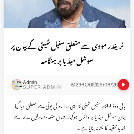
نریندر مودی سے متعلق سنیل شیٹی کے بیان پر
سوشل میڈیا پر ہنگامہ
Admin
296
0
29/06/26
SUPER ADMIN
بالی ووڈ اداکار سنیل شیٹی کا اپنی 15 ماہ کی پوتی سے متعلق دیا گیا
بیان سوشل میڈیا پر وائرل ہوگیا، جہاں متعدد صارفین نے اسے
شدید تنقید کا نشانہ بنایا ہے۔