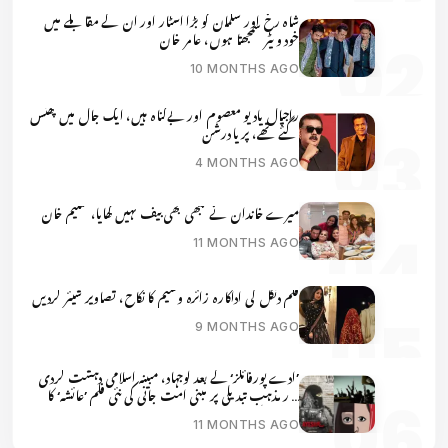
شاہ رخ اور سلمان کو بڑا اسٹار اور ان کے مقابلے میں
خود ویٹر سمجھتا ہوں، عامر خان
10 MONTHS AGO
راجپال یادیو معصوم اور بےگناہ ہیں، ایک جال میں پھنس
گئے تھے، پریا درشن
4 MONTHS AGO
میرے خاندان نے کبھی بھی بیف نہیں کھایا، سلیم خان
11 MONTHS AGO
فلم دنگل کی اداکارہ زائرہ وسیم کا نکاح، تصاویر شیئر کردیں
9 MONTHS AGO
’ادے پورفائلز‘ کے بعد لوجہاد، مبینہ اسلامی دہشت گردی
اور مذہب تبدیلی پر مبنی امت جانی کی نئی فلم ’عائشہ‘ کا
پوسٹر ریلیز
11 MONTHS AGO