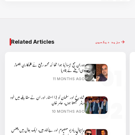
Related Articles
مزید دیکھیں
دوران حج ایسا کیا ہوا تھا کہ محمد رفیع نے گلوکاری چھوڑ
دی؟ بیٹے نے بتادیا
11 MONTHS AGO
شاہ رخ اور سلمان کو بڑا اسٹار اور ان کے مقابلے میں خود
ویٹر سمجھتا ہوں، عامر خان
10 MONTHS AGO
راجپال یادیو معصوم اور بےگناہ ہیں، ایک جال میں پھنس