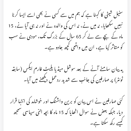
سنیل شیٹی کا کہنا ہے کہ ہم میں سے کسی نے بھی اسے ایسا کرنا
نہیں سکھایا، نہ میں نے، نہ اس کی والدہ نے اور نہ ہی آیا نے، 15
ماہ کے بچے سے لے کر 65 سال کے بزرگ تک، مودی نے سب
کو متاثر کیا ہے، ان میں واقعی کچھ جادو ہے۔
یہ بیان سامنے آنے کے بعد سوشل میڈیا پلیٹ فارم ایکس (سابقہ
ٹوئٹر) پر صارفین کی جانب سے شدید ردعمل دیکھنے میں آیا۔
کئی صارفین نے اس بیان کو برین واشنگ اور خوشامد کی انتہا قرار
دیا، جبکہ بعض نے سوال اٹھایا کہ 15 ماہ کا بچہ اتنی سیاسی سمجھ
کیسے رکھ سکتا ہے۔