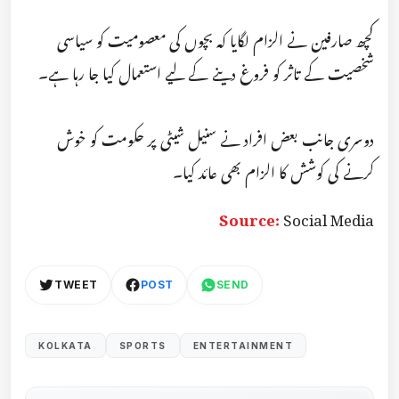
کچھ صارفین نے الزام لگایا کہ بچوں کی معصومیت کو سیاسی
شخصیت کے تاثر کو فروغ دینے کے لیے استعمال کیا جا رہا ہے۔
دوسری جانب بعض افراد نے سنیل شیٹی پر حکومت کو خوش
کرنے کی کوشش کا الزام بھی عائد کیا۔
Source:
Social Media
TWEET
POST
SEND
KOLKATA
SPORTS
ENTERTAINMENT