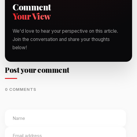
Comment
Your View
We'd love to hear your perspective on this article.
Join the conversation and share your thoughts
below!
Post your comment
0 COMMENTS