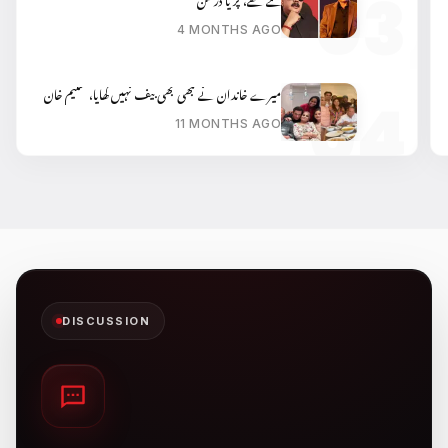
گئے تھے، پریا درشن
4 MONTHS AGO
میرے خاندان نے کبھی بھی بیف نہیں کھایا، سلیم خان
11 MONTHS AGO
DISCUSSION