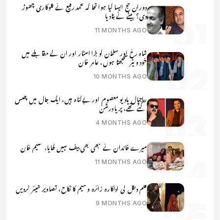
دوران حج ایسا کیا ہوا تھا کہ محمد رفیع نے گلوکاری چھوڑ
دی؟ بیٹے نے بتادیا
11 MONTHS AGO
شاہ رخ اور سلمان کو بڑا اسٹار اور ان کے مقابلے میں
خود ویٹر سمجھتا ہوں، عامر خان
10 MONTHS AGO
راجپال یادیو معصوم اور بےگناہ ہیں، ایک جال میں پھنس
گئے تھے، پریا درشن
4 MONTHS AGO
میرے خاندان نے کبھی بھی بیف نہیں کھایا، سلیم خان
11 MONTHS AGO
فلم دنگل کی اداکارہ زائرہ وسیم کا نکاح، تصاویر شیئر کردیں
9 MONTHS AGO