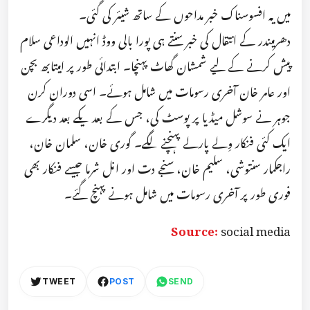
میں یہ افسوسناک خبر مداحوں کے ساتھ شیئر کی گئی۔
دھرمیندر کے انتقال کی خبر سنتے ہی پورا بالی ووڈ انہیں الوداعی سلام
پیش کرنے کے لیے شمشان گھاٹ پہنچا۔ ابتدائی طور پر امیتابھ بچن
اور عامر خان آخری رسومات میں شامل ہوئے۔ اسی دوران کرن
جوہر نے سوشل میڈیا پر پوسٹ کی، جس کے بعد یکے بعد دیگرے
ایک کئی فنکار وِلے پارلے پہنچنے لگے۔ گوری خان، سلمان خان،
راجکمار سنتوشی، سلیم خان، سنجے دت اور انل شرما جیسے فنکار بھی
فوری طور پر آخری رسومات میں شامل ہونے پہنچ گئے۔
Source:
social media
TWEET
POST
SEND