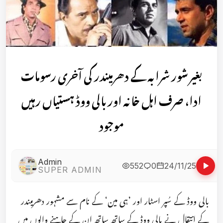
بغیر شور شرابہ کے دھرمیندر کی آخری رسومات
ادا، صرف اہل خانہ اور بالی ووڈ ہستیاں رہیں
موجود
Admin
552
0
24/11/25
SUPER ADMIN
بالی ووڈ کے سُپر اسٹار اور ’ہی مین‘ کے نام سے مشہور دھرمیندر
کے انتقال نے بالی ووڈ کے ساتھ ساتھ ان کے چاہنے والوں میں