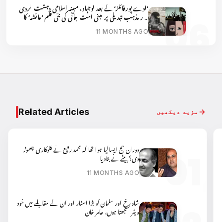
’ادے پورفائلز‘ کے بعد لوجہاد، مبینہ اسلامی دہشت گردی
اور مذہب تبدیلی پر مبنی امت جانی کی نئی فلم ’عائشہ‘ کا
پوسٹر ریلیز
11 MONTHS AGO
Related Articles
مزید دیکھیں
دوران حج ایسا کیا ہوا تھا کہ محمد رفیع نے گلوکاری چھوڑ
دی؟ بیٹے نے بتادیا
11 MONTHS AGO
شاہ رخ اور سلمان کو بڑا اسٹار اور ان کے مقابلے میں خود
ویٹر سمجھتا ہوں، عامر خان