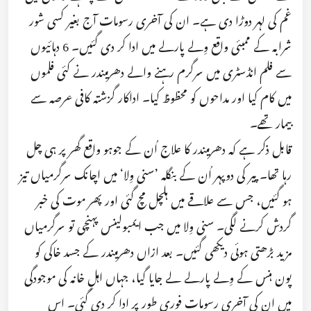
غم کی لہر دوڑا دی ہے۔ ان کی آخری رسومات آج بغیر کسی شور
شرابہ کے ممبئی واقع وِلے پارلے میں ادا کر دی گئیں۔ 6 دہائیوں
سے فلم انڈسٹری میں سرگرم رہنے والے دھرمیندر نے کئی فلموں
میں کام کیا اور مداحوں کو محظوظ کیا۔ اداکار گزشتہ کافی عرصہ سے
بیمار تھے۔
قابل ذکر ہے کہ دھرمیندر کا علاج اُن کے جوہو واقع گھر پر ہی چل
رہا تھا۔ پیر کی دوپہر اُن کے بنگلہ ’سنی وِلا‘ میں اچانک سرگرمیاں تیز
ہو گئیں، جس سے علاقے میں ہلچل مچ گئی اور پھر موت کی خبر
گردش کرنے لگی۔ سنی وِلا میں جب ایمبولینس پہنچی تو سرگرمیاں
مزید بڑھتی ہوئی دیکھی گئیں۔ بعد ازاں دھرمیندر کے جسد خاکی کو
پون ہنس کے وِلے پارلے لے جایا گیا، جہاں اہلِ خانہ کی موجودگی
میں ان کی آخری رسومات فوری طور پر ادا کر دی گئی۔ اس