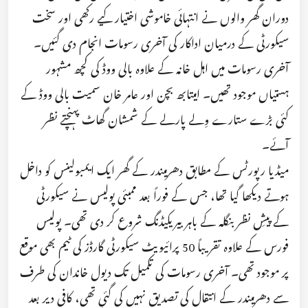
دوران گھر والوں نے انتہائی خاموشی اختیار کیے رکھی اور سخت
سیکورٹی کے درمیان اداکار کی آخری رسومات انجام دی گئیں۔
آخری رسومات میں اہل خانہ کے علاوہ بالی ووڈ کی کچھ مشہور
ہستیاں موجود تھیں۔ امیتابھ بچن اور عامر خان سمیت بالی ووڈ کے
کئی بڑے ستارے وِلے پارلے کے شمشان گھاٹ پہنچتے نظر
آئے۔
میڈیا رپورٹس کے مطابق دھرمیندر کے گھر ایک ایمبولینس کو داخل
ہوتے دیکھا گیا تھا، جس کے فوراً بعد ممبئی پولیس نے سیکورٹی
کے پیشِ نظر بنگلہ کے باہر بیریکیڈنگ شروع کر دی تھی۔ پولیس
فورس کے علاوہ تقریباً 50 پرائیویٹ سیکورٹی گارڈز کی ٹیم بھی موقع
پر موجود تھی۔ آخری رسومات کی تکمیل تک دیول خاندان کی طرف
سے دھرمیندر کے انتقال کی تصدیق نہیں کی گئی تھی، کافی دیر بعد