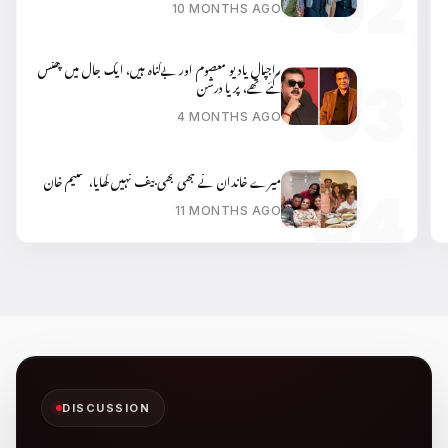
10 MONTHS AGO
راجپال یادیو معصوم اور بےگناہ ہیں، ایک جال میں پھنس
گئے تھے، پریا درشن
4 MONTHS AGO
میرے خاندان نے کبھی بھی بیف نہیں کھایا، سلیم خان
11 MONTHS AGO
DISCUSSION