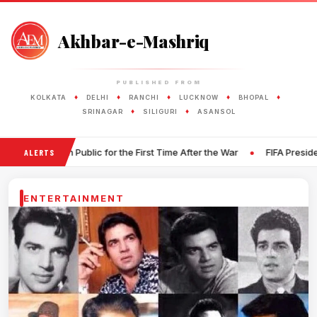
Akhbar-e-Mashriq
PUBLISHED FROM
♦
♦
♦
♦
♦
KOLKATA
DELHI
RANCHI
LUCKNOW
BHOPAL
♦
♦
SRINAGAR
SILIGURI
ASANSOL
•
blic for the First Time After the War
FIFA President Denies Allega
ALERTS
ENTERTAINMENT