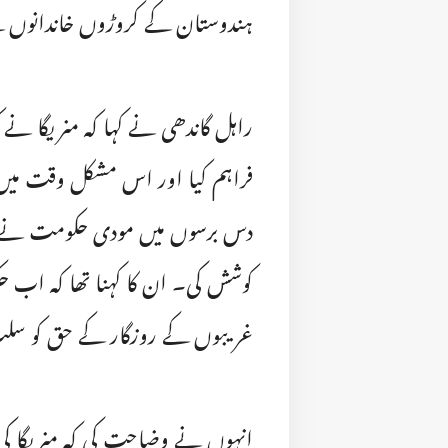
ہندوستان کے کروڑوں خاندانوں کے
راہل گاندھی نے کہا کہ منریگا نے 
فراہم کیا اور اس مشکل وقت میں دی
دس برسوں میں مودی حکومت نے من
کوشش کی۔ ان کا کہنا تھا کہ اب حکو
غریبوں کے روزگار کے حق کو سلب