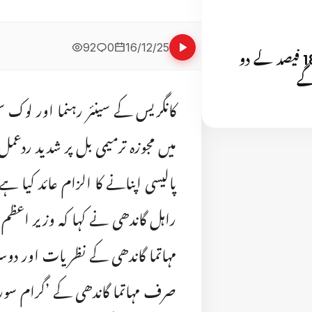
92
0
16/12/25
جی ایس ٹی میں اب 5 فیصد اور 18 فیصد کے دو
کانگریس کے سینئر رہنما اور لوک س
میں مجوزہ ترمیمی بل پر شدید رد
پالیسی اپنانے کا الزام عائد کیا 
راہل گاندھی نے کہا کہ وزیر اعظم
مہاتما گاندھی کے نظریات اور دو
صرف مہاتما گاندھی کے ’گرام سورا