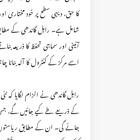
کا حق، دیہی سطح پر خود مختاری ا
شامل ہے۔ راہل گاندھی کے مطابق 
آئینی اور سماجی تحفظ کا ذریعہ بنا
اسے مرکز کے کنٹرول کا آلہ بنانا چ
راہل گاندھی نے الزام لگایا کہ نئ
کے ذریعے طے کیے جائیں گے، جس 
جائے گی۔ ان کے مطابق ریاستوں پ