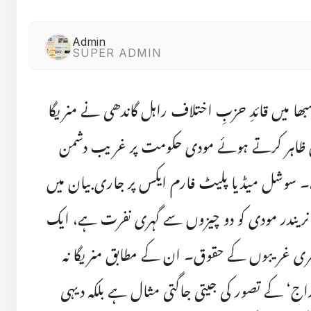
Admin
SUPER ADMIN
بھا میں قائدِ حزبِ اختلاف راہل گاندھی نے منریگا
عمل ظاہر کرتے ہوئے مودی حکومت پر غریب دشمن
ہے۔ سوشل میڈیا پلیٹ فارم ایکس پر جاری بیان میں
 نریندر مودی کو دو چیزوں سے گہری نفرت ہے، ایک
سری غریبوں کے حقوق۔ ان کے مطابق منریگا نہ
ج‘ کے تصور کی جیتی جاگتی مثال ہے بلکہ دیہی