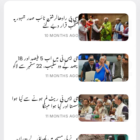
سی پی رادھاکرشنن نائب صدر جمہوریہ
منتخب قرار دیے گئے
10 MONTHS AGO
جی ایس ٹی میں اب 5 فیصد اور 18
فیصد کے دو سلیب، 22 ستمبر سے لاگو
ہوں گے
11 MONTHS AGO
جی ایس ٹی ریٹ کم ہونے سے کیا ہوا
سستا اور کیا ہوا مہنگا
11 MONTHS AGO
پونے کی مسجد میں کھدائی کے دوران