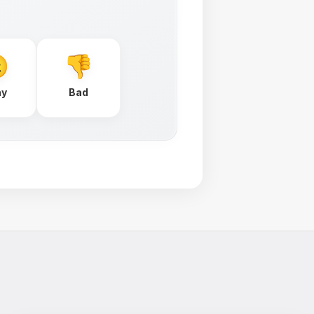
ay
Bad