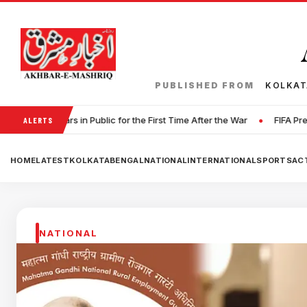
PUBLISHED FROM
KOLKA
•
lic for the First Time After the War
FIFA President Denies Allegat
ALERTS
HOME
LATEST
KOLKATA
BENGAL
NATIONAL
INTERNATIONAL
SPORTS
ACT
NATIONAL