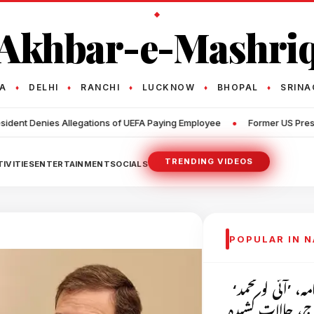
Akhbar-e-Mashri
TA
DELHI
RANCHI
LUCKNOW
BHOPAL
SRINA
♦
♦
♦
♦
♦
•
ions of UEFA Paying Employee
Former US President Joe Biden's Canc
TRENDING VIDEOS
IVITIES
ENTERTAINMENT
SOCIALS
POPULAR IN 
ہ، ’آئی لو محمد‘
رج، حالات کشیدہ