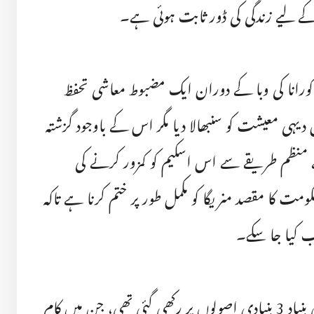
 لیے زندگی کی ڈور ثابت ہوئی ہے۔
کورانا کی وبا کے دوران ایک مضبوط معاشی تحفظ
ہی معیشت کو سنبھالا دیا مگر اس کے باوجود گزشتہ
ظم طریقے سے اس اسکیم کو کمزور کرنے کی
مت کا مقصد منریگا کو مکمل طور پر ختم کرنا ہے تاکہ
 کیا جا سکے۔
انہوں نے وضاحت کی کہ منریگا کی بنیاد 3 بنیادی اصولوں پر رکھی گئی تھی، جن میں کام