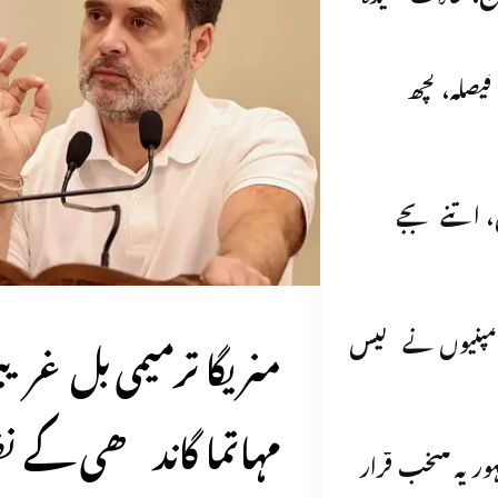
فیصلہ، کچھ
، اتنے بجے
منریگا ترمیمی بل غریب
یل کمپنیوں نے گیس
مہاتما گاندھی کے نظ
ریہ منتخب قرار