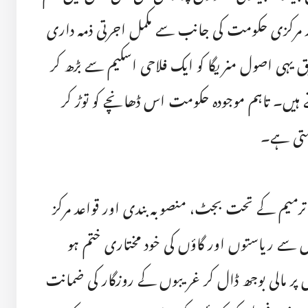
ور مرکزی حکومت کی جانب سے مکمل اجرتی ذمہ داری
یہی اصول منریگا کو ایک فلاحی اسکیم سے بڑھ کر
تے ہیں۔ تاہم موجودہ حکومت اس ڈھانچے کو توڑ کر
اہتی ہے۔
ی ترمیم کے تحت بجٹ، منصوبہ بندی اور قواعد مرکز
سے ریاستوں اور گاؤں کی خود مختاری ختم ہو
ر مالی بوجھ ڈال کر غریبوں کے روزگار کی ضمانت