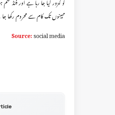
کو کمزور کیا جا رہا ہے اور فنڈ خت
مہینوں تک کام سے محروم رکھا جا س
Source:
social media
ticle