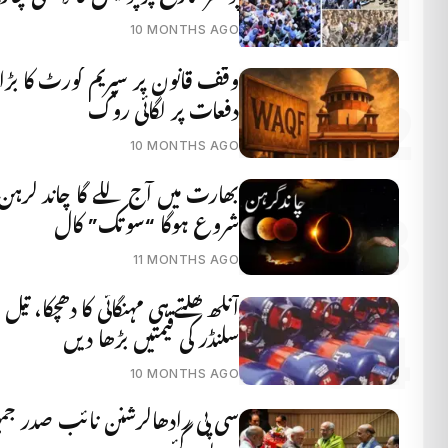
10 MONTHS AGO
وقف قانون پر سپریم کورٹ کا بڑا 
دفعات پر لگائی روک
10 MONTHS AGO
بھارت میں آج لگے گا چاند گرہن
شروع ہوگا “سوتک” کال
11 MONTHS AGO
آنکھ کھلتے ہی مہنگائی کا دھچکا، ت
سلنڈر کی قیمتیں بڑھا دیں
10 MONTHS AGO
سی پی رادھاکرشنن نائب صدر جمہو