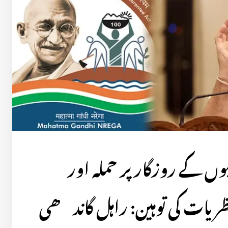
وں کے روزگار پر حملہ اور
ریات کی توہین: راہل گاندھی