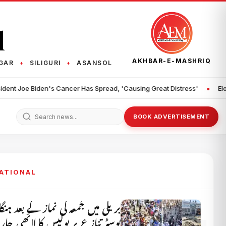
q
AKHBAR-E-MASHRIQ
GAR
SILIGURI
ASANSOL
♦
♦
•
er Has Spread, 'Causing Great Distress'
Elon Musk's SpaceX to Est
BOOK ADVERTISEMENT
NATIONAL
بریلی میں جُمعہ کی نماز کے بعد ہنگام
پوسٹر تنازع پر پولیس کا لاٹھی چا