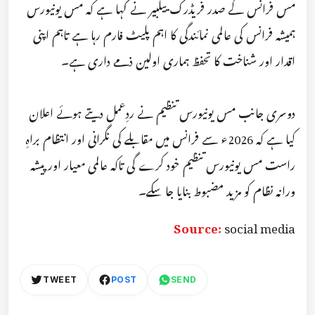
مس فرانس کے صدر فریڈرک ییلبیر نے کہا ہے کہ مس یونیورس
ہمیشہ فرانس کی عالمی نمائندگی کا اہم پلیٹ فارم رہا ہے تاہم اپنی
اقدار اور شناخت کا تحفظ ہماری اولین ذمے داری ہے۔
دوسری جانب مس یونیورس تنظیم نے ردِعمل دیتے ہوئے اعلان
کیا ہے کہ 2026ء سے فرانس میں مقابلے کی نگرانی اور انتظام براہِ
راست مس یونیورس تنظیم خود کرے گی تاکہ عالمی معیار اور پیشہ
ورانہ نظام کو مزید مضبوط بنایا جا سکے۔
Source:
social media
TWEET
POST
SEND