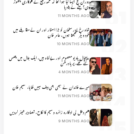
دوران حج ایسا کیا ہوا تھا کہ محمد رفیع نے گلوکاری چھوڑ
دی؟ بیٹے نے بتادیا
11 MONTHS AGO
شاہ رخ اور سلمان کو بڑا اسٹار اور ان کے مقابلے میں
خود ویٹر سمجھتا ہوں، عامر خان
10 MONTHS AGO
راجپال یادیو معصوم اور بےگناہ ہیں، ایک جال میں پھنس
گئے تھے، پریا درشن
4 MONTHS AGO
میرے خاندان نے کبھی بھی بیف نہیں کھایا، سلیم خان
11 MONTHS AGO
فلم دنگل کی اداکارہ زائرہ وسیم کا نکاح، تصاویر شیئر کردیں
9 MONTHS AGO