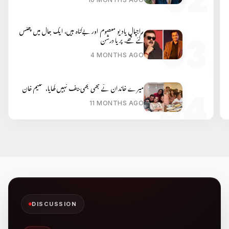
راجپال یادیو معصوم اور بےگناہ ہیں، ایک جال میں پھنس
گئے تھے، پریا درشن
4 MONTHS AGO
میرے خاندان نے کبھی بھی بیف نہیں کھایا، سلیم خان
11 MONTHS AGO
DISCUSSION