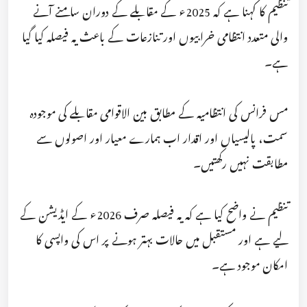
تنظیم کا کہنا ہے کہ 2025ء کے مقابلے کے دوران سامنے آنے
والی متعدد انتظامی خرابیوں اور تنازعات کے باعث یہ فیصلہ کیا گیا
ہے۔
مس فرانس کی انتظامیہ کے مطابق بین الاقوامی مقابلے کی موجودہ
سمت، پالیسیاں اور اقدار اب ہمارے معیار اور اصولوں سے
مطابقت نہیں رکھتیں۔
تنظیم نے واضح کیا ہے کہ یہ فیصلہ صرف 2026ء کے ایڈیشن کے
لیے ہے اور مستقبل میں حالات بہتر ہونے پر اس کی واپسی کا
امکان موجود ہے۔