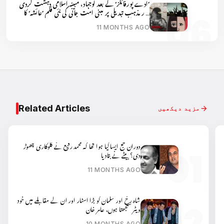
’ادے پورفائلز‘ کے بعد لوجہاد، مبینہ اسلامی دہشت گردی
اور مذہب تبدیلی پر مبنی امت جانی کی نئی فلم ’عائشہ‘ کا
پوسٹر ریلیز
11 MONTHS AGO
Related Articles
مزید دیکھیں
دوران حج ایسا کیا ہوا تھا کہ محمد رفیع نے گلوکاری چھوڑ
دی؟ بیٹے نے بتادیا
11 MONTHS AGO
شاہ رخ اور سلمان کو بڑا اسٹار اور ان کے مقابلے میں خود
ویٹر سمجھتا ہوں، عامر خان
10 MONTHS AGO