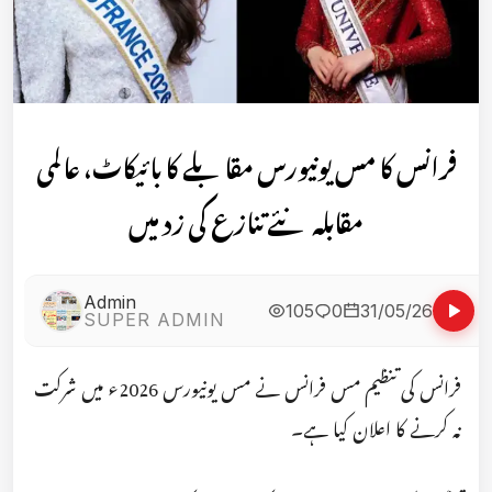
فرانس کا مس یونیورس مقابلے کا بائیکاٹ، عالمی
مقابلہ نئے تنازع کی زد میں
Admin
105
0
31/05/26
SUPER ADMIN
فرانس کی تنظیم مس فرانس نے مس یونیورس 2026ء میں شرکت
نہ کرنے کا اعلان کیا ہے۔