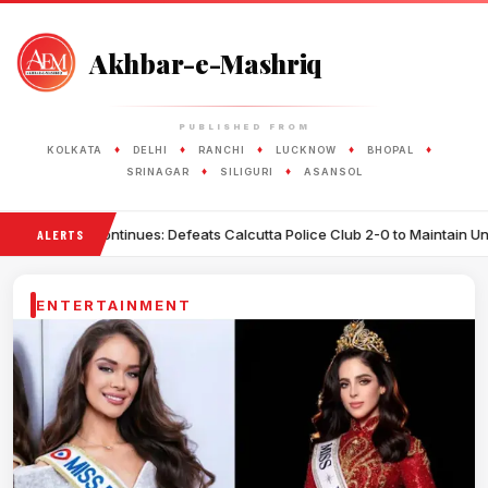
Akhbar-e-Mashriq
PUBLISHED FROM
♦
♦
♦
♦
♦
KOLKATA
DELHI
RANCHI
LUCKNOW
BHOPAL
♦
♦
SRINAGAR
SILIGURI
ASANSOL
tinues: Defeats Calcutta Police Club 2-0 to Maintain Unbeaten Record
ALERTS
ENTERTAINMENT