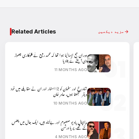
Related Articles
مزید دیکھیں
دوران حج ایسا کیا ہوا تھا کہ محمد رفیع نے گلوکاری چھوڑ
دی؟ بیٹے نے بتادیا
11 MONTHS AGO
شاہ رخ اور سلمان کو بڑا اسٹار اور ان کے مقابلے میں خود
ویٹر سمجھتا ہوں، عامر خان
10 MONTHS AGO
راجپال یادیو معصوم اور بےگناہ ہیں، ایک جال میں پھنس
گئے تھے، پریا درشن
4 MONTHS AGO