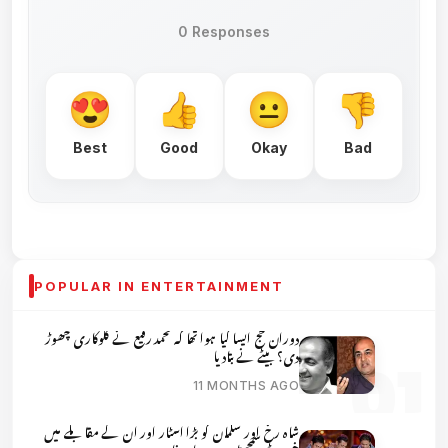
0 Responses
Best
Good
Okay
Bad
POPULAR IN ENTERTAINMENT
دوران حج ایسا کیا ہوا تھا کہ محمد رفیع نے گلوکاری چھوڑ
دی؟ بیٹے نے بتادیا
11 MONTHS AGO
شاہ رخ اور سلمان کو بڑا اسٹار اور ان کے مقابلے میں