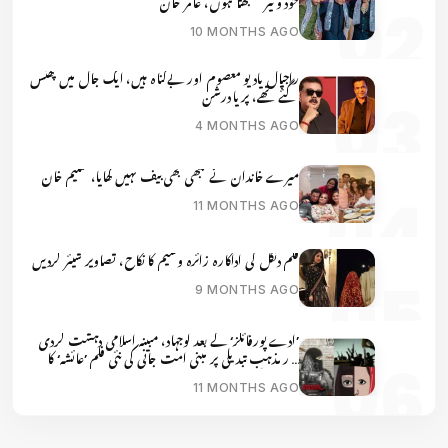
خود ویٹر سمجھتا ہوں، عامر خان
10 MONTHS AGO
راجپال یادیو معصوم اور بےگناہ ہیں، ایک جال میں پھنس
گئے تھے، پریا درشن
4 MONTHS AGO
میرے خاندان نے کبھی بھی بیف نہیں کھایا، سلیم خان
11 MONTHS AGO
فلم دنگل کی اداکارہ زائرہ وسیم کا نکاح، تصاویر شیئر کردیں
9 MONTHS AGO
’ادے پورفائلز‘ کے بعد لوجہاد، مبینہ اسلامی دہشت گردی
اور مذہب تبدیلی پر مبنی امت جانی کی نئی فلم ’عائشہ‘ کا
پوسٹر ریلیز
11 MONTHS AGO