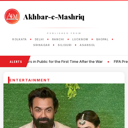
Akhbar-e-Mashriq
PUBLISHED FROM
♦
♦
♦
♦
♦
KOLKATA
DELHI
RANCHI
LUCKNOW
BHOPAL
♦
♦
SRINAGAR
SILIGURI
ASANSOL
•
Public for the First Time After the War
FIFA President Denies Alle
ALERTS
ENTERTAINMENT