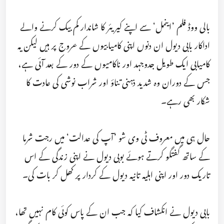
بالی ووڈ فلم ’اینمل‘ سے اپنے کیریئر کا شاندار کم بیک کرنے والے
اداکار بابی دیول ان دنوں اپنی کامیابیوں کے عروج پر ہیں لیکن یہ
کامیابی ایک طویل جدوجہد اور ناکامیوں کے دور کے بعد آئی ہے،
جس کے دوران وہ شدید ذہنی تناؤ اور شراب نوشی کی عادت کا
شکار بھی رہے۔
حال ہی میں معروف ٹی وی شو ’آپ کی عدالت‘ میں رجت شرما
کے ساتھ گفتگو کرتے ہوئے بوبی دیول نے اپنی زندگی کے اس
تاریک دور اور اپنی اہلیہ تانیہ دیول کے کردار پر کھل کر بات کی۔
بابی دیول نے انکشاف کیا کہ جب ان کے پاس کوئی کام نہیں تھا،