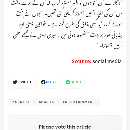
اداکار نے ان افواہوں کو یکسر مسترد کر دیا کہ ان کے برے وقت
میں ان کی اہلیہ انہیں چھوڑ کر چلی گئی تھیں۔ انہوں نے ہنستے
ہوئے کہا، ’یہ کسی مذاق کی طرح لگتا ہے۔ خواتین ذہنی اور
جذباتی طور پر بہت مضبوط ہوتی ہیں۔ میری بیوی نے مجھے کبھی
نہیں چھوڑا۔‘
Source:
social media
TWEET
POST
SEND
KOLKATA
SPORTS
ENTERTAINMENT
Please vote this article