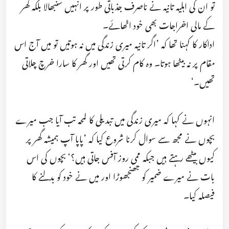
تو ان کی اہلیہ تانیہ نے ناصرف جذباتی طور پر انہیں سنبھالا بلکہ گھر
کے مالی اخراجات بھی خود اٹھائے۔
اداکار کا کہنا تھا کہ ’اگر تانیہ میری زندگی میں نہ ہوتیں تو میں آج اس
مقام پر نہ بیٹھا ہوتا۔ وہ کام کرتی تھیں اور گھر کا سارا خرچ چلاتی
تھیں۔‘
انہوں نے کہا کہ میری زندگی میں تبدیلی کا لمحہ تب آیا جب میرے
بچوں نے مجھ سے سوال کرنا شروع کیا کہ ’پاپا آپ ہمیشہ گھر پر
کیوں بیٹھے رہتے ہیں جبکہ ممی روز آفس جاتی ہیں؟‘ بچوں کی اس
بات نے میرے ضمیر کو جھنجھوڑا اور میں نے خود کو بدلنے کا
فیصلہ کیا۔