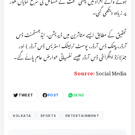
ہونے والے افراد میں ذہنی صحت کے مسائل کی شرح نمایاں طور
پر زیادہ دیکھی گئی۔
تحقیق کے مطابق ایسے متاثرین میں ڈپریشن، ایڈجسٹمنٹ ڈس
آرڈر، پینک ڈس آرڈر، پوسٹ ٹرامیٹک اسٹریس ڈس آرڈر ) اور
جنرلائزڈ اینگزائٹی ڈس آرڈر جیسے نفسیاتی عوارض عام پائے گئے۔
Source:
Social Media
TWEET
POST
SEND
KOLKATA
SPORTS
ENTERTAINMENT