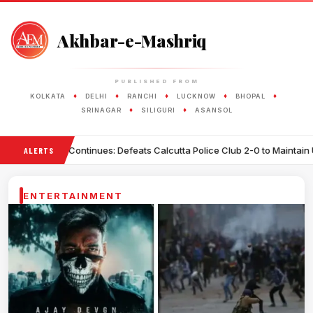
Akhbar-e-Mashriq
PUBLISHED FROM
♦
♦
♦
♦
♦
KOLKATA
DELHI
RANCHI
LUCKNOW
BHOPAL
♦
♦
SRINAGAR
SILIGURI
ASANSOL
inues: Defeats Calcutta Police Club 2-0 to Maintain Unbeaten Record
ALERTS
ENTERTAINMENT