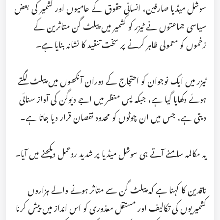
سوشل میڈیا صارفین، انسانی حقوق کے حامیوں اور کشمیر کی بعض
سیاسی جماعتوں نے ٹیزر کو کشمیر میں پیلٹ گن متاثرین کے
زخموں کو معمولی ظاہر کرنے پر سخت تنقید کا نشانہ بنایا ہے۔
ٹیزر میں ایک نوجوان کو احتجاج کے دوران آنکھوں میں پیلٹ لگتے
ہوئے دکھایا گیا ہے، جبکہ پس منظر میں اجے دیوگن کی آواز سنائی
دیتی ہے، جس میں ان چوٹوں کو محدود نقصان قرار دیا جاتا ہے۔
یہ مکالمہ سامنے آتے ہی سوشل میڈیا پر شدید ردعمل دیکھنے میں آیا۔
ناقدین کا کہنا ہے کہ پیلٹ گن سے متاثر ہونے والے ہزاروں
کشمیریوں کی تکالیف اور مستقل معذوری کو اس انداز میں پیش کرنا