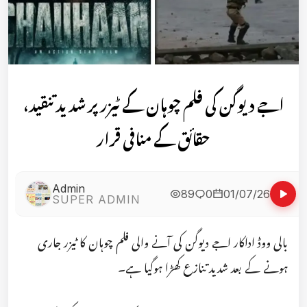
اجے دیوگن کی فلم چوہان کے ٹیزر پر شدید تنقید،
حقائق کے منافی قرار
Admin
89
0
01/07/26
SUPER ADMIN
بالی ووڈ اداکار اجے دیوگن کی آنے والی فلم چوہان کا ٹیزر جاری
ہونے کے بعد شدید تنازع کھڑا ہوگیا ہے۔