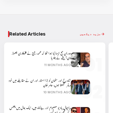
Related Articles
مزید دیکھیں
دوران حج ایسا کیا ہوا تھا کہ محمد رفیع نے گلوکاری چھوڑ
دی؟ بیٹے نے بتادیا
11 MONTHS AGO
شاہ رخ اور سلمان کو بڑا اسٹار اور ان کے مقابلے میں خود
ویٹر سمجھتا ہوں، عامر خان
10 MONTHS AGO
راجپال یادیو معصوم اور بےگناہ ہیں، ایک جال میں پھنس
گئے تھے، پریا درشن