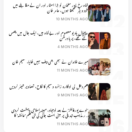
شاہ رخ اور سلمان کو بڑا اسٹار اور ان کے مقابلے میں
خود ویٹر سمجھتا ہوں، عامر خان
10 MONTHS AGO
راجپال یادیو معصوم اور بےگناہ ہیں، ایک جال میں پھنس
گئے تھے، پریا درشن
4 MONTHS AGO
میرے خاندان نے کبھی بھی بیف نہیں کھایا، سلیم خان
11 MONTHS AGO
فلم دنگل کی اداکارہ زائرہ وسیم کا نکاح، تصاویر شیئر کردیں
9 MONTHS AGO
’ادے پورفائلز‘ کے بعد لوجہاد، مبینہ اسلامی دہشت گردی
اور مذہب تبدیلی پر مبنی امت جانی کی نئی فلم ’عائشہ‘ کا
پوسٹر ریلیز
11 MONTHS AGO