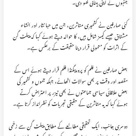
جنہوں نے اپنی بینائی کھو دی۔
کئی صارفین نے کشمیری متاثرین، جن میں حبا نثار اور انشاء
مشتاق جیسے کیسز شامل ہیں، کا حوالہ دیتے ہوئے کہا کہ پیلٹ گن
کے اثرات کو معمولی قرار دینا حقیقت کے برعکس ہے۔
بعض صارفین نے فلم کو پروپیگنڈا فلم قرار دیتے ہوئے اس کے
مقصد اور وقت پر بھی سوالات اٹھائے، جبکہ جموں و کشمیر کی
بعض علاقائی سیاسی جماعتوں نے بھی ٹیزر پر اعتراض کرتے
ہوئے کہا کہ یہ متاثرین کے حقیقی تجربات کو نظرانداز کرتا ہے۔
دوسری جانب، ایک تحقیقی مطالعے کے مطابق پیلٹ گن سے زخمی