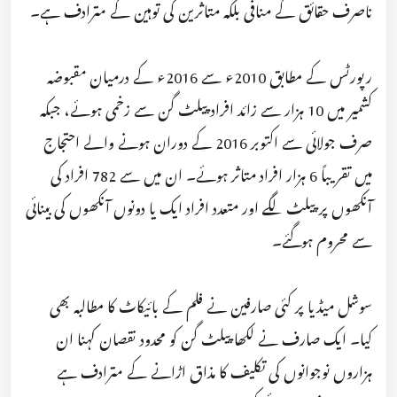
ناصرف حقائق کے منافی بلکہ متاثرین کی توہین کے مترادف ہے۔
رپورٹس کے مطابق 2010ء سے 2016ء کے درمیان مقبوضہ
کشمیر میں 10 ہزار سے زائد افراد پیلٹ گن سے زخمی ہوئے، جبکہ
صرف جولائی سے اکتوبر 2016 کے دوران ہونے والے احتجاج
میں تقریباً 6 ہزار افراد متاثر ہوئے۔ ان میں سے 782 افراد کی
آنکھوں پر پیلٹ لگے اور متعدد افراد ایک یا دونوں آنکھوں کی بینائی
سے محروم ہوگئے۔
سوشل میڈیا پر کئی صارفین نے فلم کے بائیکاٹ کا مطالبہ بھی
کیا۔ ایک صارف نے لکھا پیلٹ گن کو محدود نقصان کہنا ان
ہزاروں نوجوانوں کی تکلیف کا مذاق اڑانے کے مترادف ہے