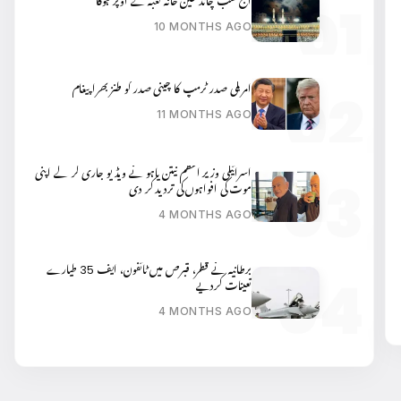
آج شب چاند عین خانہ کعبہ کے اوپر ہوگا
10 MONTHS AGO
امریکی صدر ٹرمپ کا چینی صدر کو طنز بھرا پیغام
11 MONTHS AGO
اسرائیلی وزیر اعظم نیتن یاہو نے ویڈیو جاری کر کے اپنی
موت کی افواہوں کی تردید کر دی
4 MONTHS AGO
برطانیہ نے قطر، قبرص میں ٹائفون، ایف 35 طیارے
تعینات کردیے
4 MONTHS AGO