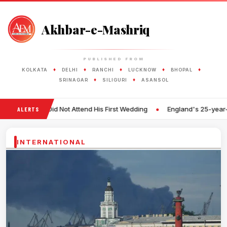
Akhbar-e-Mashriq
PUBLISHED FROM
♦
♦
♦
♦
♦
KOLKATA
DELHI
RANCHI
LUCKNOW
BHOPAL
♦
♦
SRINAGAR
SILIGURI
ASANSOL
•
d Not Attend His First Wedding
England's 25-year-old Fast Bowler 
ALERTS
INTERNATIONAL