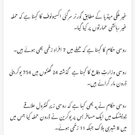
غیر ملکی میڈیا کے مطابق گورنر سرگئی اکسیونوف کا کہنا ہے کہ حملہ
غیر رہائشی عمارتوں پر کیا گیا۔
روسی حکام کا کہنا ہے کہ حملے میں 7 افراد زخمی بھی ہوئے ہیں۔
روسی وزارتِ دفاع کا کہنا ہے گذشتہ 24 گھنٹوں میں 754 یوکرینی
ڈرون مار گرائے ہیں۔
روسی حکام نے یہ بھی کہا ہے کہ روسی زیرِ کنٹرول علاقے
ڈونیٹسک میں ایک مسافر بس پر یوکرین نے ڈرون حملہ کیا جس میں
میں 8 شہری ہلاک جبکہ 11 زخمی ہوئے۔