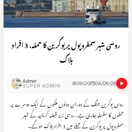
روسی شہر سمفروپول پر یوکرین کا حملہ، 3 افراد
ہلاک
Admin
39
0
04/06/26
SUPER ADMIN
روس یوکرین جنگ کے دوران دونوں ملکوں کے ایک دوسرے پر
حملوں کا سلسلہ جاری ہے، روسی زیرِ قبضہ کریمیہ کے شہر
سمفروپول پر یوکرین کے حملے میں 3 افراد ہلاک ہو گئے۔