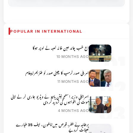
POPULAR IN INTERNATIONAL
آج شب چاند عین خانہ کعبہ کے اوپر ہوگا
10 MONTHS AGO
امریکی صدر ٹرمپ کا چینی صدر کو طنز بھرا پیغام
11 MONTHS AGO
اسرائیلی وزیر اعظم نیتن یاہو نے ویڈیو جاری کر کے اپنی
موت کی افواہوں کی تردید کر دی
4 MONTHS AGO
برطانیہ نے قطر، قبرص میں ٹائفون، ایف 35 طیارے
تعینات کردیے