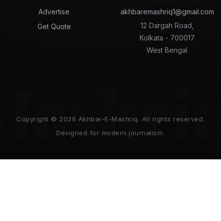
Advertise
akhbaremashriq1@gmail.com
12 Dargah Road,
Get Quote
Kolkata - 700017
West Bengal
Mashri
Copyright © 2026 Akhbar-E-Mashriq. All rights reserved.
Designed for modern journalism.