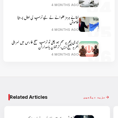
4 MONTHS AGO
آبنائے ہرمز کھلوانے کے لیے ٹرمپ کی اپیل پر دنیا
خاموش
4 MONTHS AGO
ایرانی بحریہ ختم ہو چکی تو ٹرمپ خلیج فارس میں امریکی
بحریہ بھیج دیں، ترجمان پاسداران
4 MONTHS AGO
Related Articles
مزید دیکھیں