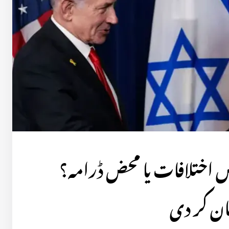
یں اختلافات یا محض ڈرامہ؟
ان کر دی