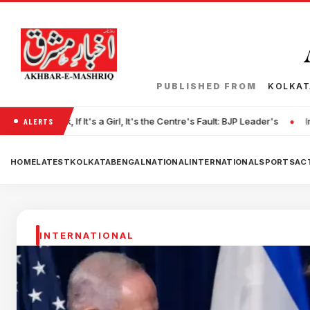
PUBLISHED FROM
KOLKA
•
a Girl, It's the Centre's Fault: BJP Leader's
Iran Warns Gulf Countries:
ALERTS
HOME
LATEST
KOLKATA
BENGAL
NATIONAL
INTERNATIONAL
SPORTS
ACT
INTERNATIONAL