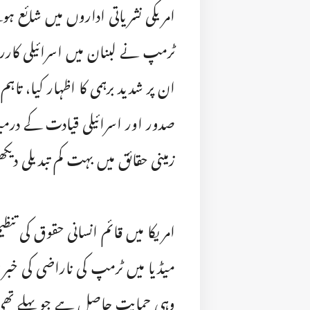
امریکی نشریاتی اداروں میں شائع ہو
ٹرمپ نے لبنان میں اسرائیلی کاررو
ان پر شدید برہمی کا اظہار کیا، تاہم
صدور اور اسرائیلی قیادت کے درمیا
زمینی حقائق میں بہت کم تبدیلی دیک
امریکا میں قائم انسانی حقوق کی تن
میڈیا میں ٹرمپ کی ناراضی کی خبری
وہی حمایت حاصل ہے جو پہلے تھ