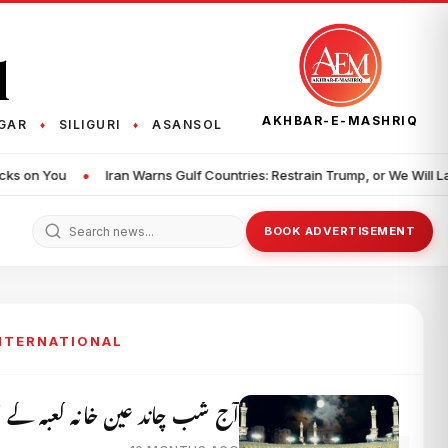
q
AKHBAR-E-MASHRIQ
GAR
SILIGURI
ASANSOL
♦
♦
ns Gulf Countries: Restrain Trump, or We Will Launch Severe Attacks on
BOOK ADVERTISEMENT
INTERNATIONAL
آج شب چاند عین خانہ کعبہ کے او