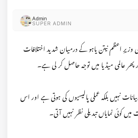
Admin
SUPER ADMIN
لی وزیرِ اعظم نیتن یاہو کے درمیان شدید اختلافات
ر پھر عالمی میڈیا میں توجہ حاصل کر لی ہے۔
یانات نہیں بلکہ عملی پالیسیوں کی ہوتی ہے اور اس
 میں کوئی نمایاں تبدیلی نظر نہیں آتی۔