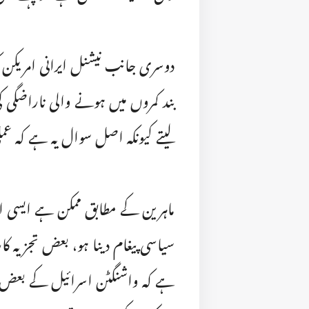
دوسری جانب نیشنل ایرانی امریکن کو
بند کمروں میں ہونے والی ناراضگی
لیتے کیونکہ اصل سوال یہ ہے کہ عم
ماہرین کے مطابق ممکن ہے ایسی اط
سیاسی پیغام دینا ہو، بعض تجزیہ کا
ہے کہ واشنگٹن اسرائیل کے بعض 