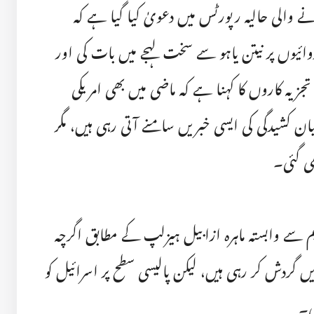
نے والی حالیہ رپورٹس میں دعویٰ کیا گیا ہے کہ
ائیوں پر نیتن یاہو سے سخت لہجے میں بات کی اور
 تجزیہ کاروں کا کہنا ہے کہ ماضی میں بھی امریکی
ن کشیدگی کی ایسی خبریں سامنے آتی رہی ہیں، مگر
ھی گئی۔
ظیم سے وابستہ ماہرہ ازابیل ہیزلپ کے مطابق اگرچہ
ں گردش کر رہی ہیں، لیکن پالیسی سطح پر اسرائیل کو
ی۔