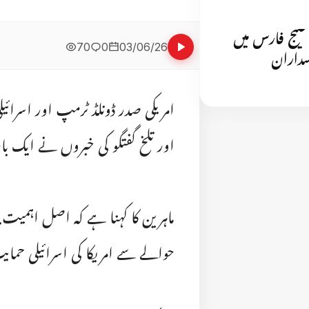
 خلیج فارس میں
70
0
03/06/26
اسداران
امریکی صدر ڈونلڈ ٹرمپ اور اسرائی
اور تلخ گفتگو کی خبروں نے ایک با
ماہرین کا کہنا ہے کہ اصل اہمیت ب
حوالے سے امریکا کی اسرائیلی حمایت