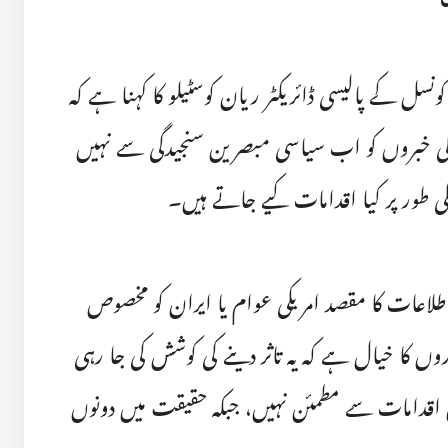
نسل کے پالیسی ڈائریکٹر ریان کوسٹیلو کا کہنا ہے کہ
 کی خبروں کو اب سیاسی مبصرین سنجیدگی سے نہیں
لی طور پر کیا اقدامات کیے جاتے ہیں۔
لاعات کا مقصد امریکی عوام یا ایران کو مخصوص
روں کا خیال ہے کہ یہ تاثر دینے کی کوشش کی جا رہی
اقدامات سے مطمئن نہیں، جبکہ حقیقت میں دونوں