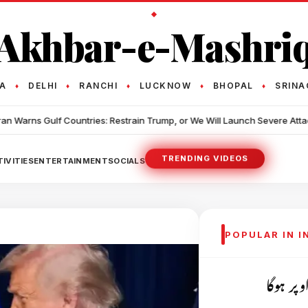
Akhbar-e-Mashri
TA
DELHI
RANCHI
LUCKNOW
BHOPAL
SRINA
♦
♦
♦
♦
♦
•
 Restrain Trump, or We Will Launch Severe Attacks on You
Iran War
TRENDING VIDEOS
IVITIES
ENTERTAINMENT
SOCIALS
POPULAR IN 
پر ہوگا