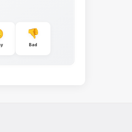
ay
Bad