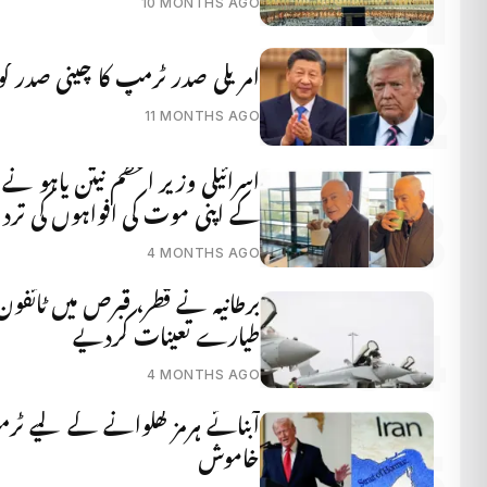
10 MONTHS AGO
امریکی صدر ٹرمپ کا چینی صدر کو ط
11 MONTHS AGO
اسرائیلی وزیر اعظم نیتن یاہو نے
کے اپنی موت کی افواہوں کی تردی
4 MONTHS AGO
طیارے تعینات کردیے
4 MONTHS AGO
آبنائے ہرمز کھلوانے کے لیے ٹرمپ
خاموش