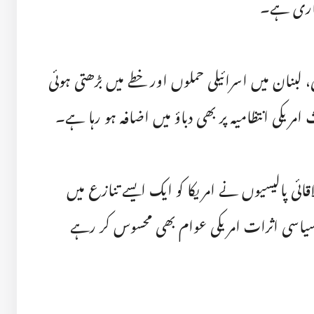
جاری ہے۔
لبنان میں اسرائیلی حملوں اور خطے میں بڑھتی ہوئی
ریکی انتظامیہ پر بھی دباؤ میں اضافہ ہو رہا ہے۔
اقائی پالیسیوں نے امریکا کو ایک ایسے تنازع میں
یاسی اثرات امریکی عوام بھی محسوس کر رہے