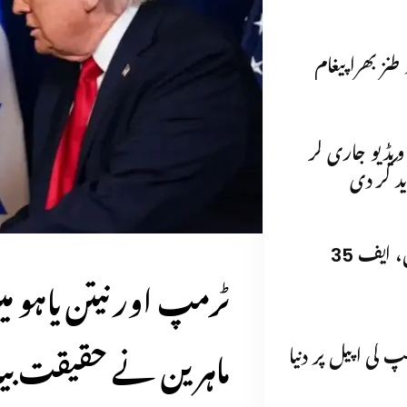
نز بھرا پیغام
 ویڈیو جاری کر
د کر دی
برطانیہ نے قطر، قبرص میں ٹائفون، ایف 35
ٹرمپ اور نیتن یاہو م
ماہرین نے حقیقت بی
 کی اپیل پر دنیا