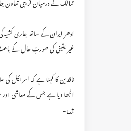
ممالک کے درمیان قریبی تعاون 
ادھر ایران کے ساتھ جاری کشیدگی، 
غیر یقینی کی صورتِ حال کے باعث ام
ناقدین کا کہنا ہے کہ اسرائیل کی عل
الجھا دیا ہے جس کے معاشی اور س
ہیں۔