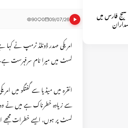
 خلیج فارس میں
90
0
09/07/26
اسداران
امریکی صدر ڈونلڈ ٹرمپ نے کہا 
لسٹ میں میرا نام سرفہرست ہے۔
انقرہ میں میڈیا سے گفتگو میں امر
سے زیادہ خطرناک ہے میں نے وہ ک
لسٹ پر ہوں، ایسے خطرات مجھے ا