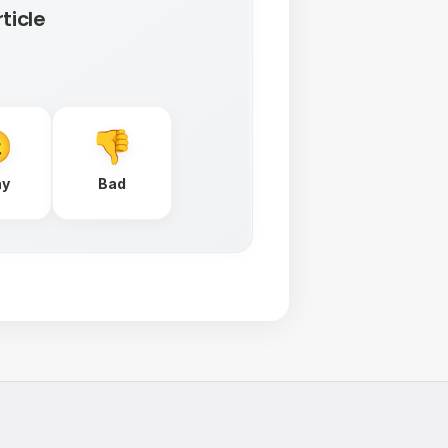
ticle
ay
Bad