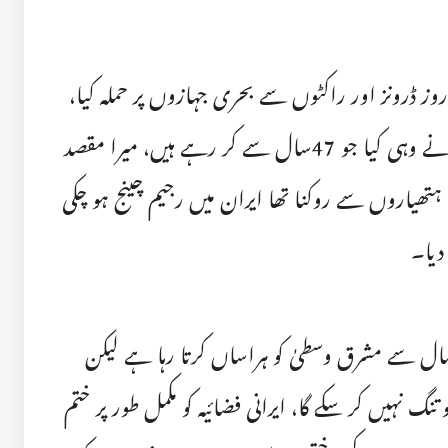
وز ڈرونز اور راکٹوں سے بحری جہازوں پر حملہ کیا،
ایران کا رویہ بہت برُا ہے انہوں نے وہی کیا جو 47سال سے کر رہے ہیں، میرا مقصد
ی ہتھیاروں سے روکنا تھا ایران میں رجیم چینج ہو چکی
دیا۔
مپ کا کہنا تھا کہ ایران نے47سال سے مشرق وسطیٰ کو ہراساں کرتا رہا ہے لیکن
گ نہیں کر سکے گا، ایرانی فضائیہ کو مکمل طور پر ختم