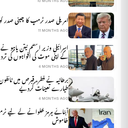
10 MONTHS AGO
امریکی صدر ٹرمپ کا چینی صدر کو ط
11 MONTHS AGO
اسرائیلی وزیر اعظم نیتن یاہو نے
کے اپنی موت کی افواہوں کی تردی
4 MONTHS AGO
طیارے تعینات کردیے
4 MONTHS AGO
آبنائے ہرمز کھلوانے کے لیے ٹرمپ
خاموش