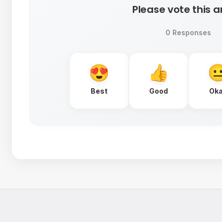
Please vote this ar
0 Responses
Best
Good
Ok