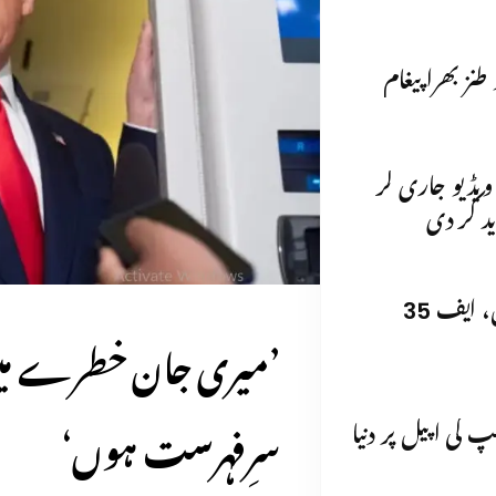
نز بھرا پیغام
 ویڈیو جاری کر
د کر دی
برطانیہ نے قطر، قبرص میں ٹائفون، ایف 35
’میری جان خطرے می
سرِفہرست ہوں‘
 کی اپیل پر دنیا