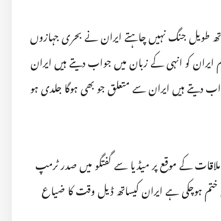
اتھ طویل جنگ نہیں چاہتے ایران نے بحری جہازوں
م ایران کو انہی کے زبان میں جواب دیتے ہیں ایران
ہم 10گنا طاقتور جواب دیتے ہیں ایران سے متعلق جو بھی ہوگا جلدی ہو
 ملاقات کے موقع پر میڈیا سے گفتگو میں صدر ٹرمپ
ی ختم ہوچکی ہے ایران کیساتھ ڈیل وقت کا ضیاع