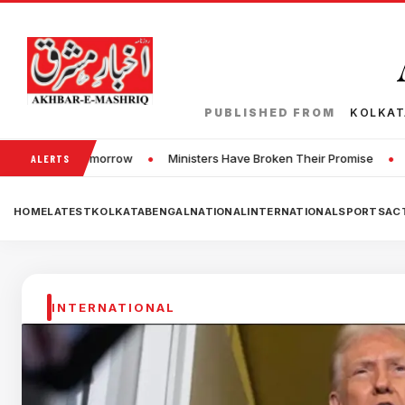
PUBLISHED FROM
KOLKA
•
Ministers Have Broken Their Promise
Brock Lesnar Announces Ret
ALERTS
HOME
LATEST
KOLKATA
BENGAL
NATIONAL
INTERNATIONAL
SPORTS
ACT
INTERNATIONAL