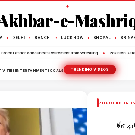
Akhbar-e-Mashri
TA
DELHI
RANCHI
LUCKNOW
BHOPAL
SRINA
♦
♦
♦
♦
♦
•
irement from Wrestling
Pakistan Defeats West Indies in the Secon
TRENDING VIDEOS
IVITIES
ENTERTAINMENT
SOCIALS
POPULAR IN 
پر ہوگا