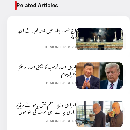
Related Articles
آج شب چاند عین خانہ کعبہ کے اوپر
ہوگا
10 MONTHS AGO
امریکی صدر ٹرمپ کا چینی صدر کو طنز
بھرا پیغام
11 MONTHS AGO
اسرائیلی وزیر اعظم نیتن یاہو نے ویڈیو
جاری کر کے اپنی موت کی افواہوں
کی تردید کر دی
4 MONTHS AGO