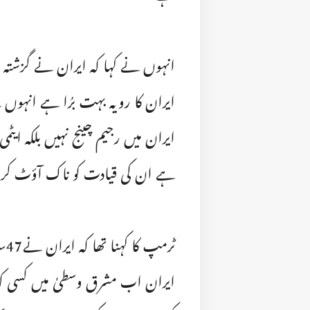
انہوں نے کہا کہ ایران نے گزشتہ ر
ایران میں رجیم چینج نہیں بلکہ ایٹم
ہے ان کی قیادت کو ناک آؤٹ کر 
ٹر
ایران اب مشرق وسطیٰ میں کسی کو تن