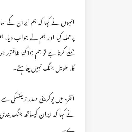
انہوں نے کہا کہ ہم ایران کے س
پرحملہ کیا اور ہم نے جواب دیا، ہ
حملے کرتا ہے تو 
گا، طویل جنگ نہیں چاہتے۔
انقرہ میں یوکرینی صدر زیلنسکی سے
نے کہا کہ ایران کیساتھ جنگ بند
ہے۔