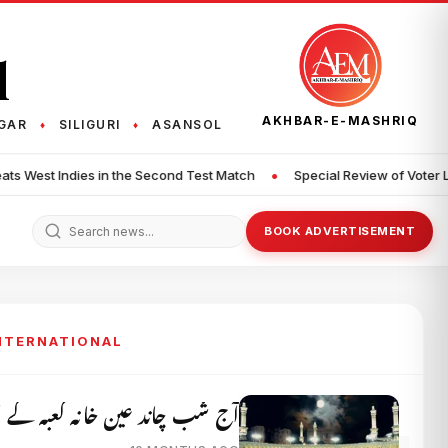
q
AKHBAR-E-MASHRIQ
GAR
SILIGURI
ASANSOL
♦
♦
•
d Test Match
Special Review of Voter List in Jharkhand, 43.61 La
BOOK ADVERTISEMENT
INTERNATIONAL
آج شب چاند عین خانہ کعبہ کے او