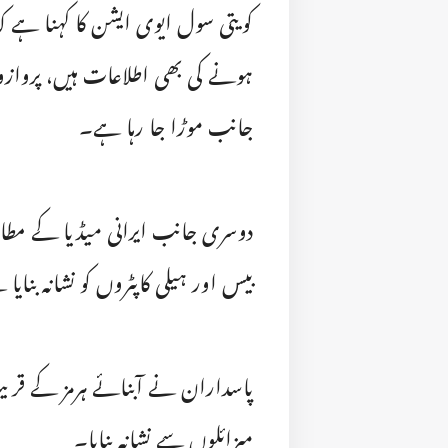
کویتی سول ایوی ایشن کا کہنا ہے کہ 
ہونے کی بھی اطلاعات ہیں، پروازوں
جانب موڑا جا رہا ہے۔
دوسری جانب ایرانی میڈیا کے مطابق
بیس اور ہیلی کاپٹروں کو نشانہ بنایا
پاسداران نے آبنائے ہرمز کے قریب ا
میزائلوں سے نشانہ بنایا۔