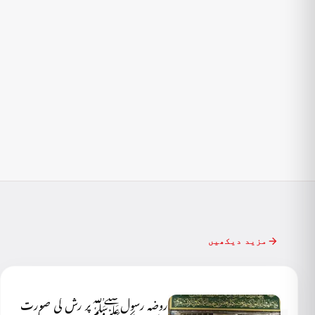
مزید دیکھیں
روضہ رسولﷺپر رش کی صورت