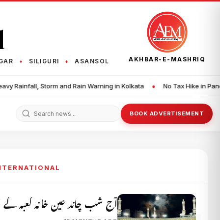
q
AKHBAR-E-MASHRIQ
GAR
SILIGURI
ASANSOL
♦
♦
•
d Rain Warning in Kolkata
No Tax Hike in Panchayat Areas, Assures M
BOOK ADVERTISEMENT
INTERNATIONAL
آج شب چاند عین خانہ کعبہ کے او