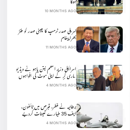
ہوگا
10 MONTHS AGO
امریکی صدر ٹرمپ کا چینی صدر کو طنز
بھرا پیغام
11 MONTHS AGO
اسرائیلی وزیر اعظم نیتن یاہو نے ویڈیو
جاری کر کے اپنی موت کی افواہوں
کی تردید کر دی
4 MONTHS AGO
برطانیہ نے قطر، قبرص میں ٹائفون،
ایف 35 طیارے تعینات کردیے
4 MONTHS AGO