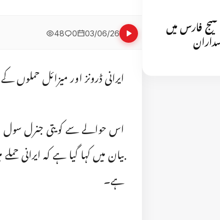
 خلیج فارس میں
48
0
03/06/26
اسداران
ایرانی ڈرونز اور میزائل حملوں کے ب
اس حوالے سے کویتی جنرل سول ای
بیان میں کہا گیا ہے کہ ایرانی حملے 
ہے۔