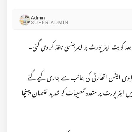
Admin
SUPER ADMIN
عد کویت ایئر پورٹ پر ایمرجنسی نافذ کر دی گئی۔
وی ایشن اتھارٹی کی جانب سے جاری کیے گئے
میں ایئر پورٹ پر متعدد تنصیبات کو شدید نقصان پہنچا