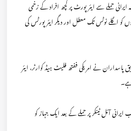
ایرانی حملے سے ایئر پورٹ پر کچھ افراد کے زخمی
 کو اگلے نوٹس تک معطل اور دیگر ایئر پورٹس کی
 پاسداران نے امریکی ففتھ فلیٹ ہیڈ کوارٹر، ایئر
 ہے۔
یرانی آئل ٹینکر پر حملے کے بعد ایک جہاز کو