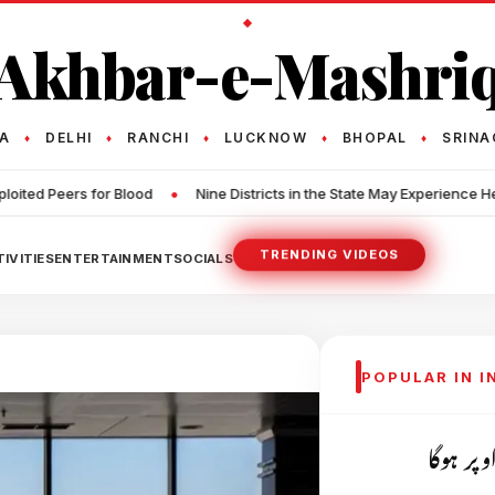
Akhbar-e-Mashri
TA
DELHI
RANCHI
LUCKNOW
BHOPAL
SRINA
♦
♦
♦
♦
♦
•
Nine Districts in the State May Experience Heavy Rainfall, Storm an
TRENDING VIDEOS
IVITIES
ENTERTAINMENT
SOCIALS
POPULAR IN 
پر ہوگا