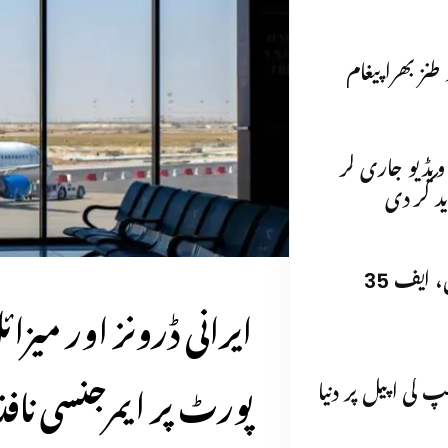
نز بھرا پیغام
 ویڈیو جاری کر
د کر دی
برطانیہ نے قطر، قبرص میں ٹائفون، ایف 35
ایرانی ڈرونز اور میزا
پورٹ پر ایمرجنسی نافذ
 کی اپیل پر دنیا