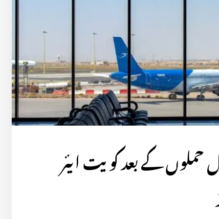
ئل حملوں کے بعد کویت ایئر