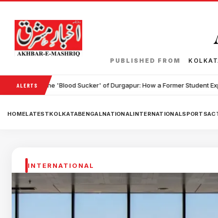
PUBLISHED FROM
KOLKA
od Sucker' of Durgapur: How a Former Student Exploited Peers for Blood
ALERTS
HOME
LATEST
KOLKATA
BENGAL
NATIONAL
INTERNATIONAL
SPORTS
ACT
INTERNATIONAL