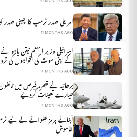
10 MONTHS AGO
امریکی صدر ٹرمپ کا چینی صدر کو ط
11 MONTHS AGO
اسرائیلی وزیر اعظم نیتن یاہو نے
کے اپنی موت کی افواہوں کی تردی
4 MONTHS AGO
طیارے تعینات کردیے
4 MONTHS AGO
آبنائے ہرمز کھلوانے کے لیے ٹرمپ
خاموش