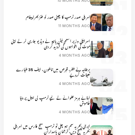
10 MONTHS AGO
امریکی صدر ٹرمپ کا چینی صدر کو طنز بھرا پیغام
11 MONTHS AGO
اسرائیلی وزیر اعظم نیتن یاہو نے ویڈیو جاری کر کے اپنی
موت کی افواہوں کی تردید کر دی
4 MONTHS AGO
برطانیہ نے قطر، قبرص میں ٹائفون، ایف 35 طیارے
تعینات کردیے
4 MONTHS AGO
آبنائے ہرمز کھلوانے کے لیے ٹرمپ کی اپیل پر دنیا
خاموش
4 MONTHS AGO
ایرانی بحریہ ختم ہو چکی تو ٹرمپ خلیج فارس میں امریکی
بحریہ بھیج دیں، ترجمان پاسداران