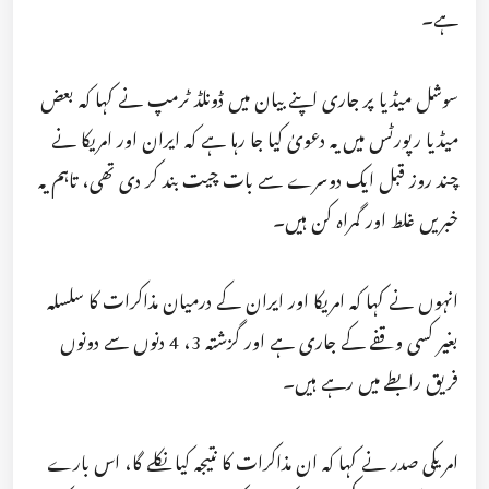
ہے۔
سوشل میڈیا پر جاری اپنے بیان میں ڈونلڈ ٹرمپ نے کہا کہ بعض
میڈیا رپورٹس میں یہ دعویٰ کیا جا رہا ہے کہ ایران اور امریکا نے
چند روز قبل ایک دوسرے سے بات چیت بند کر دی تھی، تاہم یہ
خبریں غلط اور گمراہ کن ہیں۔
انہوں نے کہا کہ امریکا اور ایران کے درمیان مذاکرات کا سلسلہ
بغیر کسی وقفے کے جاری ہے اور گزشتہ 3، 4 دنوں سے دونوں
فریق رابطے میں رہے ہیں۔
امریکی صدر نے کہا کہ ان مذاکرات کا نتیجہ کیا نکلے گا، اس بارے