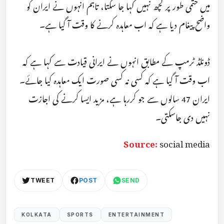
میں حتمی طور پر کچھ نہیں کہا جا سکتا، تاہم انہوں نے ایران کو
واضح پیغام دیا ہے کہ اب معاہدہ کرنے کا وقت آ گیا ہے۔
ڈونلڈ ٹرمپ کے مطابق انہوں نے ایرانی قیادت سے کہا ہے کہ
اب وقت آ گیا ہے کہ کسی نہ کسی صورت ایک معاہدہ کیا جائے۔
ایران 47 سالوں سے جو کررہا ہے، مزید ایسا کرنے کی اجازت
نہیں دی جاسکتی۔
Source:
social media
TWEET
POST
SEND
KOLKATA
SPORTS
ENTERTAINMENT