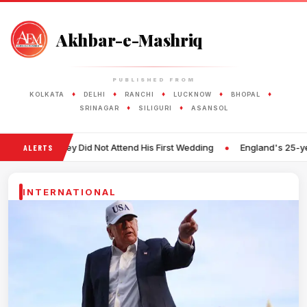
Akhbar-e-Mashriq
PUBLISHED FROM
♦
♦
♦
♦
♦
KOLKATA
DELHI
RANCHI
LUCKNOW
BHOPAL
♦
♦
SRINAGAR
SILIGURI
ASANSOL
•
 Did Not Attend His First Wedding
England's 25-year-old Fast Bowl
ALERTS
INTERNATIONAL