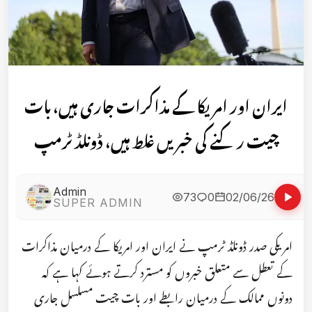
ایران اور امریکا کے مذاکرات جاری ہیں، بات
چیت رکنے کی خبریں غلط ہیں، ڈونلڈ ٹرمپ
Admin
73
0
02/06/26
SUPER ADMIN
امریکی صدر ڈونلڈ ٹرمپ نے ایران اور امریکا کے درمیان مذاکرات
کے تعطل سے متعلق خبروں کو مسترد کرتے ہوئے کہا ہے کہ
دونوں ممالک کے درمیان رابطے اور بات چیت مسلسل جاری