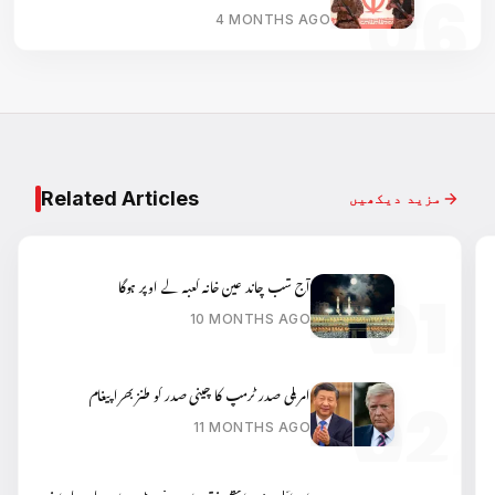
4 MONTHS AGO
Related Articles
مزید دیکھیں
آج شب چاند عین خانہ کعبہ کے اوپر ہوگا
10 MONTHS AGO
امریکی صدر ٹرمپ کا چینی صدر کو طنز بھرا پیغام
11 MONTHS AGO