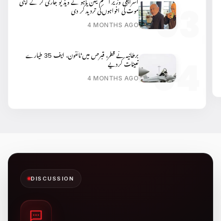
اسرائیلی وزیر اعظم نیتن یاہو نے ویڈیو جاری کر کے اپنی
موت کی افواہوں کی تردید کر دی
4 MONTHS AGO
برطانیہ نے قطر، قبرص میں ٹائفون، ایف 35 طیارے
تعینات کردیے
4 MONTHS AGO
DISCUSSION