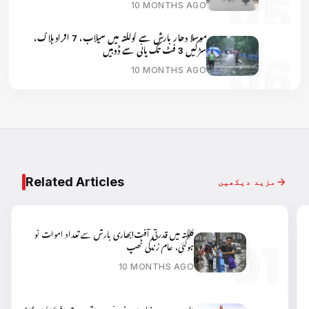
10 MONTHS AGO
موسلا دھار بارش سے کولکتہ میں سیلاب، 7 افراد ہلاک،
سڑکیں 3 فٹ تک پانی سے ڈوبیں
10 MONTHS AGO
Related Articles
مزید دیکھیں
کلکتہ میں قدرتی آفت!بھاری بارش سے تعداد اموات نو
ہوگئی، عام زندگی ٹھپ
10 MONTHS AGO