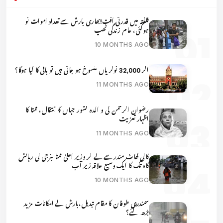
کلکتہ میں قدرتی آفت!بھاری بارش سے تعداد اموات نو
ہوگئی، عام زندگی ٹھپ
10 MONTHS AGO
اگر 32,000 نوکریاں منسوخ ہو جاتی ہیں تو باقی کا کیا ہوگا؟
11 MONTHS AGO
رضوان الرحمن کی و الدہ کشور جہاں کا انتقال، ممتا کا
اظہار تعزیت
11 MONTHS AGO
کالی گھاٹ مندر سے لے کر وزیر اعلیٰ ممتا بنرجی کی رہائش
گاہ تک کا ایک وسیع علاقہ زیر آب
10 MONTHS AGO
سمندری طوفان کا مقام تبدیل،بارش کے امکانات مزید
بڑھ گئے؟