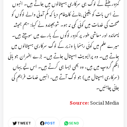
کمزور طبقے کے لوگ ہی سرکاری ہسپتالوں میں جاتے ہیں۔ انہوں
نے اس بات کو یقینی بنانے کا پیغام دیا کہ کم آمدنی والے لوگوں کو
صحت کی خدمات میں کوئی کمی نہ ہو۔ شوبھیندو نے کہا: "ہم ہمیشہ
پسماندہ اور معاشی طور پر کمزور لوگوں کے بارے میں سوچتے ہیں۔
میرے علم میں کوئی رہنما یا وزیر کے لوگ سرکاری ہسپتالوں میں
جاتے ہیں۔ وہ پرائیویٹ ہسپتال جاتے ہیں۔ بڑے افسران جو ہائی
انکم گروپ میں ہیں، وہ بھی ایسا ہی کرتے ہیں۔ اس لیے یہاں
(سرکاری ہسپتال میں) جو لوگ آتے ہیں، انہیں خدمات فراہم کی
جانی چاہئیں۔
Source:
Social Media
TWEET
POST
SEND