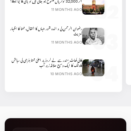
اگر 32,000 نوکریاں منسوخ ہو جاتی ہیں تو باقی کا کیا ہوگا؟
11 MONTHS AGO
رضوان الرحمن کی و الدہ کشور جہاں کا انتقال، ممتا کا اظہار
تعزیت
11 MONTHS AGO
کالی گھاٹ مندر سے لے کر وزیر اعلیٰ ممتا بنرجی کی رہائش
گاہ تک کا ایک وسیع علاقہ زیر آب
10 MONTHS AGO