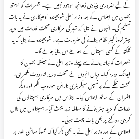
کے لیے ضروری بنیادی ڈھانچہ موجود نہیں ہے۔ جمعرات کو ہیلتھ
بھون میں اجلاس کے بعد وزیر اعلیٰ شوبھیندو ادھیکاری نے یہ بات
تسلیم کی۔ انہوں نے بتایا کہ شہر کی سرکاری صحت خدمات میں مزید
بہتر ٹروما کیئر نظام بنانے کی ضرورت ہے۔ شوبھیندو نے بتایا کہ یہ
کلکتہ کے کسی ہسپتال کے احاطے میں بنایا جائے گا۔
جمعرات کو نبانہ جانے سے پہلے وزیر اعلیٰ نے ہیلتھ بھون کا
اچانک دورہ کیا۔ وہاں انہوں نے صحت وزیر شاردوت مکھرجی،
صحت محکمے کے پرنسپل سیکریٹری نارائن سوروپ نگم اور دیگر
افسران کے ساتھ اجلاس کیا۔ اجلاس میں سرکاری ہسپتالوں کی
خدمات کو مزید بہتر بنانے کا معاملہ زیر بحث آیا۔ ہسپتالوں میں دلال
گردی روکنے پر بھی بات چیت ہوئی۔
اجلاس کے بعد وزیر اعلیٰ نے یہ بھی ذکر کیا کہ عموماً معاشی طور پر