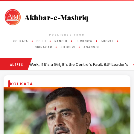
Akhbar-e-Mashriq
PUBLISHED FROM
♦
♦
♦
♦
♦
KOLKATA
DELHI
RANCHI
LUCKNOW
BHOPAL
♦
♦
SRINAGAR
SILIGURI
ASANSOL
•
ork, If It's a Girl, It's the Centre's Fault: BJP Leader's
Iran Warns Gul
ALERTS
KOLKATA