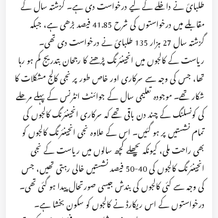
طلبائ نے داخلے کے لیے درخواست دی ہے۔ گزشتہ سال کے
مقابلے میں درخواستوں کی شرح 41.85 فیصد بڑھی ہے، جبکہ
گزشتہ سال 27 ہزار 135 طلبائ نے درخواست دی تھی۔
ریاست کے کالجوں میں انجینئرنگ پڑھنے کا رجحان بتدریج کم ہو رہا
تھا، جس کی وجہ سے سرکاری اور خاص طور پر نجی کالج مشکلات کا
شکار تھے۔ موجودہ تعلیمی سال کے جوائنٹ انٹرنس کے پہلے مرحلے
کی کونسلنگ کے چند دن باقی تھے کہ سرکاری انجینئرنگ کالجوں کی
تمام نشستیں پر ہو گئیں۔ اس کے علاوہ نجی انجینئرنگ کالجوں کو
بھی راحت ملی، کیونکہ پچھلے کچھ سالوں میں ریاست کے نجی
انجینئرنگ کالجوں کی 40-50 فیصد نشستیں خالی رہتی تھیں، جس
کی وجہ سے کئی کالجوں کی بندش جیسی صورتحال پیدا ہو گئی تھی۔
درخواستوں کے اس ریکارڈ نے کالجوں کو سکون بخشا ہے۔