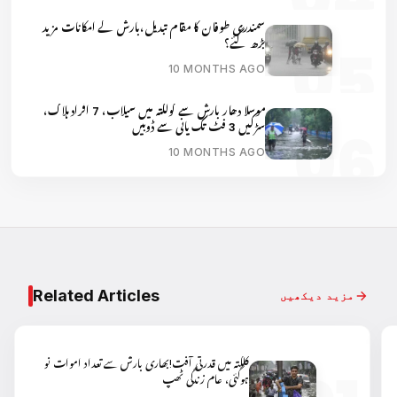
سمندری طوفان کا مقام تبدیل،بارش کے امکانات مزید
بڑھ گئے؟
10 MONTHS AGO
موسلا دھار بارش سے کولکتہ میں سیلاب، 7 افراد ہلاک،
سڑکیں 3 فٹ تک پانی سے ڈوبیں
10 MONTHS AGO
Related Articles
مزید دیکھیں
کلکتہ میں قدرتی آفت!بھاری بارش سے تعداد اموات نو
ہوگئی، عام زندگی ٹھپ