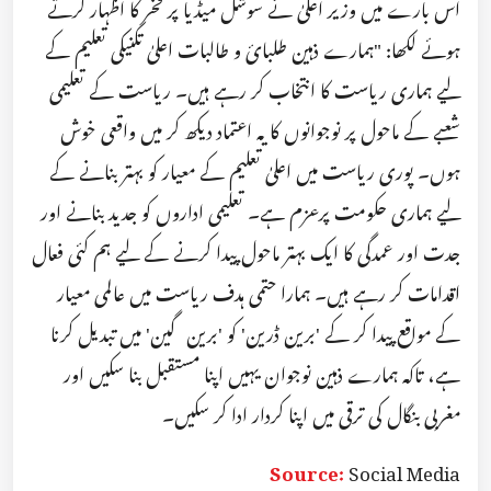
اس بارے میں وزیر اعلیٰ نے سوشل میڈیا پر فخر کا اظہار کرتے
ہوئے لکھا: "ہمارے ذہین طلبائ و طالبات اعلیٰ تکنیکی تعلیم کے
لیے ہماری ریاست کا انتخاب کر رہے ہیں۔ ریاست کے تعلیمی
شعبے کے ماحول پر نوجوانوں کا یہ اعتماد دیکھ کر میں واقعی خوش
ہوں۔ پوری ریاست میں اعلیٰ تعلیم کے معیار کو بہتر بنانے کے
لیے ہماری حکومت پرعزم ہے۔ تعلیمی اداروں کو جدید بنانے اور
جدت اور عمدگی کا ایک بہتر ماحول پیدا کرنے کے لیے ہم کئی فعال
اقدامات کر رہے ہیں۔ ہمارا حتمی ہدف ریاست میں عالمی معیار
کے مواقع پیدا کر کے 'برین ڈرین' کو 'برین گین' میں تبدیل کرنا
ہے، تاکہ ہمارے ذہین نوجوان یہیں اپنا مستقبل بنا سکیں اور
مغربی بنگال کی ترقی میں اپنا کردار ادا کر سکیں۔
Source:
Social Media