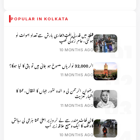
POPULAR IN KOLKATA
کلکتہ میں قدرتی آفت!بھاری بارش سے تعداد اموات نو
ہوگئی، عام زندگی ٹھپ
10 MONTHS AGO
اگر 32,000 نوکریاں منسوخ ہو جاتی ہیں تو باقی کا کیا ہوگا؟
11 MONTHS AGO
رضوان الرحمن کی و الدہ کشور جہاں کا انتقال، ممتا کا
اظہار تعزیت
11 MONTHS AGO
کالی گھاٹ مندر سے لے کر وزیر اعلیٰ ممتا بنرجی کی رہائش
گاہ تک کا ایک وسیع علاقہ زیر آب
10 MONTHS AGO