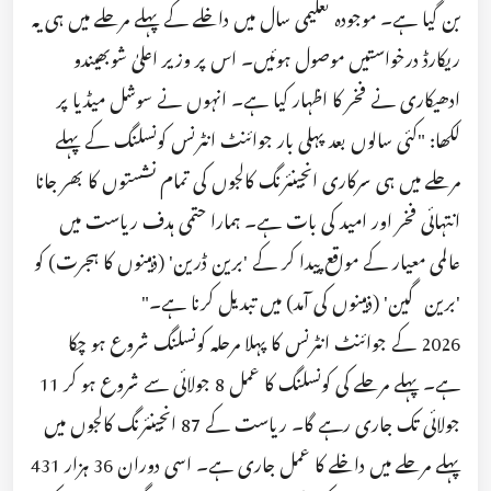
بن گیا ہے۔ موجودہ تعلیمی سال میں داخلے کے پہلے مرحلے میں ہی یہ
ریکارڈ درخواستیں موصول ہوئیں۔ اس پر وزیر اعلیٰ شوبھیندو
ادھیکاری نے فخر کا اظہار کیا ہے۔ انہوں نے سوشل میڈیا پر
لکھا: "کئی سالوں بعد پہلی بار جوائنٹ انٹرنس کونسلنگ کے پہلے
مرحلے میں ہی سرکاری انجینئرنگ کالجوں کی تمام نشستوں کا بھر جانا
انتہائی فخر اور امید کی بات ہے۔ ہمارا حتمی ہدف ریاست میں
عالمی معیار کے مواقع پیدا کر کے 'برین ڈرین' (ذہینوں کا ہجرت) کو
'برین گین' (ذہینوں کی آمد) میں تبدیل کرنا ہے۔"
2026 کے جوائنٹ انٹرنس کا پہلا مرحلہ کونسلنگ شروع ہو چکا
ہے۔ پہلے مرحلے کی کونسلنگ کا عمل 8 جولائی سے شروع ہو کر 11
جولائی تک جاری رہے گا۔ ریاست کے 87 انجینئرنگ کالجوں میں
پہلے مرحلے میں داخلے کا عمل جاری ہے۔ اسی دوران 36 ہزار 431