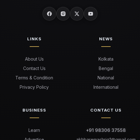
LINKS
NEWS
About Us
Kolkata
Contact Us
Bengal
Terms & Condition
National
Privacy Policy
International
BUSINESS
CONTACT US
Learn
+91 98306 37558
Advertise
akhbaremashriq1@gmail.com