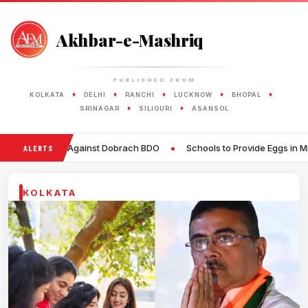
Akhbar-e-Mashriq
PUBLISHED FROM
♦
♦
♦
♦
♦
KOLKATA
DELHI
RANCHI
LUCKNOW
BHOPAL
♦
♦
SRINAGAR
SILIGURI
ASANSOL
•
Against Dobrach BDO
Schools to Provide Eggs in Mid-Day Meals Twi
ALERTS
KOLKATA