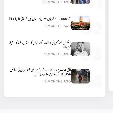
10 MONTHS AGO
اگر 32,000 نوکریاں منسوخ ہو جاتی ہیں تو باقی کا کیا ہوگا؟
11 MONTHS AGO
رضوان الرحمن کی و الدہ کشور جہاں کا انتقال، ممتا کا اظہار
تعزیت
11 MONTHS AGO
کالی گھاٹ مندر سے لے کر وزیر اعلیٰ ممتا بنرجی کی رہائش
گاہ تک کا ایک وسیع علاقہ زیر آب
10 MONTHS AGO