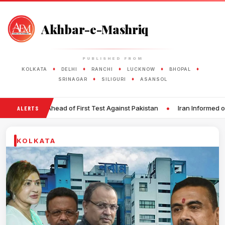
Akhbar-e-Mashriq
PUBLISHED FROM
♦
♦
♦
♦
♦
KOLKATA
DELHI
RANCHI
LUCKNOW
BHOPAL
♦
♦
SRINAGAR
SILIGURI
ASANSOL
•
 First Test Against Pakistan
Iran Informed of Permitting Maximum 
ALERTS
KOLKATA