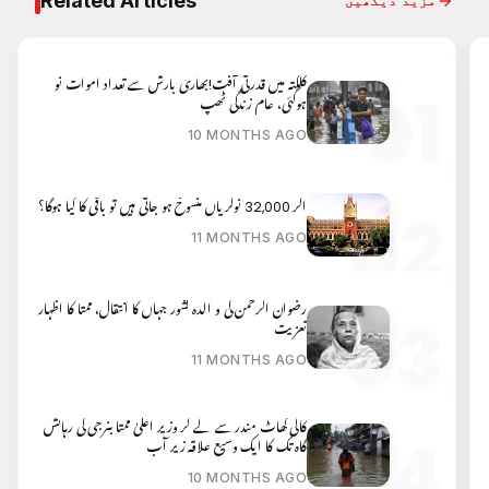
Related Articles
مزید دیکھیں
کلکتہ میں قدرتی آفت!بھاری بارش سے تعداد اموات نو
ہوگئی، عام زندگی ٹھپ
10 MONTHS AGO
اگر 32,000 نوکریاں منسوخ ہو جاتی ہیں تو باقی کا کیا ہوگا؟
11 MONTHS AGO
رضوان الرحمن کی و الدہ کشور جہاں کا انتقال، ممتا کا اظہار
تعزیت
11 MONTHS AGO
کالی گھاٹ مندر سے لے کر وزیر اعلیٰ ممتا بنرجی کی رہائش
گاہ تک کا ایک وسیع علاقہ زیر آب
10 MONTHS AGO