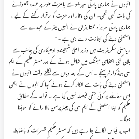
انہوں نے ہماری پارٹی سپریمو سے باعزت طور پر عہدہ چھوڑنے
کی بات کہی تھی۔ ان کی وقار اور عزت کو برقرار رکھنے کے لیے ،
ہماری پارٹی سربراہ ممتا بنرجی نے انہیں میئر کے عہدے سے
استعفیٰ دینے کی اجازت دے دی ہے ۔"
ریاستی سکریٹریٹ میں وزیر اعلیٰ شبھیندو ادھیکاری کی جانب سے
بلائی گئی انتظامی میٹنگ میں شامل ہونے کے بعد مسٹر حکیم کے ایم
سی ہیڈکوارٹر پہنچے ۔ اس کے بعد وہاں سے نکلتے وقت انہوں نے
استعفیٰ دینے کی بات سے انکار کرتے ہوئے کہا کہ انہوں نے ابھی
اس معاملے پر کوئی حتمی فیصلہ نہیں کیا ہے ۔ قواعد کے مطابق
حکیم کو اپنا استعفیٰ کے ایم سی کی چیئرپرسن مالا رائے کو سونپنا
ہوگا۔
اب یہ قیاس لگائے جا رہے ہیں کہ مسٹر حکیم جمعرات کو باضابطہ