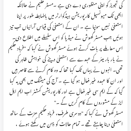
کی تجویز کو اپنی منظوری دے دی ہے ۔مسٹر حکیم نے حالانکہ
ابھی تک میونسپل کارپوریشن ہیڈکوارٹر میں باضابطہ طور پر اپنا
استعفیٰ نہیں سونپا ہے ۔ ان کے استعفیٰ کی قیاس آرائیاں تب تیز
ہوئیں جب مسٹر گھوش نے میڈیا کو اس سلسلے میں اطلاع دی۔
اس معاملے پر بات کرتے ہوئے مسٹر گھوش نے کہا کہ "فرہاد حکیم
نے بار بار میئر کے عہدے سے استعفیٰ دینے کی خواہش ظاہر کی
تھی۔ انہوں نے یہاں تک کہا تھا کہ وہ کام کرنے سے قاصر ہیں
اور ان کا عہدہ غیر فعال ہو گیا ہے ۔ آج کی میٹنگ میں بھی یہ کہا
گیا کہ کے ایم سی غیر فعال ہے اور کارپوریشن کمشنر اب ایم ایل
ایز کے مشوروں کے کام کریں گے ۔"
مسٹر گھوش نے کہا کہ "دوسری طرف، فرہاد حکیم عزت کے ساتھ
استعفیٰ دینا چاہتے تھے ۔ تمام حالات کو ذہن میں رکھتے ہوئے ،