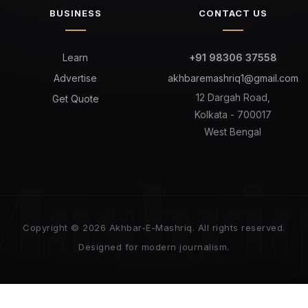
BUSINESS
CONTACT US
Learn
+91 98306 37558
Advertise
akhbaremashriq1@gmail.com
12 Dargah Road,
Get Quote
Kolkata - 700017
West Bengal
Mashri
Copyright © 2026 Akhbar-E-Mashriq. All rights reserved.
Designed for modern journalism.