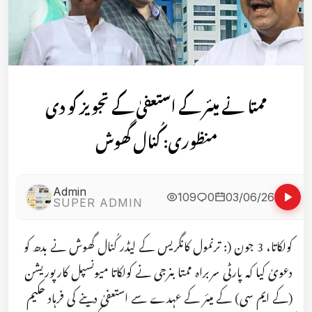
ممتا نے میئر کے استعفیٰ کے تجویز کو دی
منظوری: کُنال گھوش
Admin
109
0
03/06/26
SUPER ADMIN
کولکاتا، 3 جون (: ترنمول کانگریس کے لیڈر کُنال گھوش نے بدھ کو
دعویٰ کیا کہ پارٹی سربراہ ممتا بنرجی نے کولکاتا میونسپل کارپوریشن
(کے ایم سی) کے میئر کے عہدے سے استعفیٰ دینے کی فرہاد حکیم