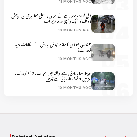
11 MONTHS AGO
کالی گھاٹ مندر سے لے کر وزیر اعلیٰ ممتا بنرجی کی رہائش
گاہ تک کا ایک وسیع علاقہ زیر آب
10 MONTHS AGO
سمندری طوفان کا مقام تبدیل،بارش کے امکانات مزید
بڑھ گئے؟
10 MONTHS AGO
موسلا دھار بارش سے کولکتہ میں سیلاب، 7 افراد ہلاک،
سڑکیں 3 فٹ تک پانی سے ڈوبیں
10 MONTHS AGO