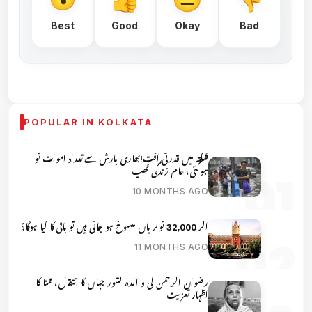
Best
Good
Okay
Bad
POPULAR IN KOLKATA
کلکتہ میں قدرتی آفت!بھاری بارش سے تعداد اموات نو
ہوگئی، عام زندگی ٹھپ
10 MONTHS AGO
اگر 32,000 نوکریاں منسوخ ہو جاتی ہیں تو باقی کا کیا ہوگا؟
11 MONTHS AGO
رضوان الرحمن کی و الدہ کشور جہاں کا انتقال، ممتا کا
اظہار تعزیت