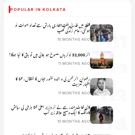
POPULAR IN KOLKATA
کلکتہ میں قدرتی آفت!بھاری بارش سے تعداد اموات نو
ہوگئی، عام زندگی ٹھپ
10 MONTHS AGO
اگر 32,000 نوکریاں منسوخ ہو جاتی ہیں تو باقی کا کیا ہوگا؟
11 MONTHS AGO
رضوان الرحمن کی و الدہ کشور جہاں کا انتقال، ممتا کا
اظہار تعزیت
11 MONTHS AGO
کالی گھاٹ مندر سے لے کر وزیر اعلیٰ ممتا بنرجی کی رہائش
گاہ تک کا ایک وسیع علاقہ زیر آب
10 MONTHS AGO