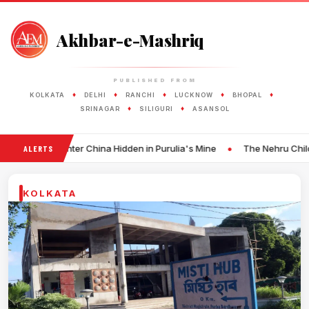
Akhbar-e-Mashriq
PUBLISHED FROM
♦
♦
♦
♦
♦
KOLKATA
DELHI
RANCHI
LUCKNOW
BHOPAL
♦
♦
SRINAGAR
SILIGURI
ASANSOL
•
er China Hidden in Purulia's Mine
The Nehru Children's Museum Wi
ALERTS
KOLKATA