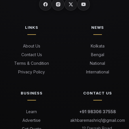
LINKS
NEWS
About Us
Kolkata
Contact Us
Bengal
Terms & Condition
National
Privacy Policy
International
BUSINESS
CONTACT US
Learn
+91 98306 37558
Advertise
akhbaremashriq1@gmail.com
12 Dargah Road,
Get Quote