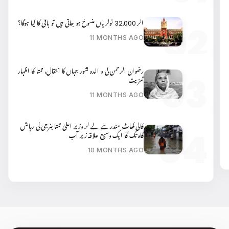
اگر 32,000 نوکریاں منسوخ ہو جاتی ہیں تو باقی کا کیا ہوگا؟
11 MONTHS AGO
رضوان الرحمن کی و الدہ کشور جہاں کا انتقال، ممتا کا اظہار
تعزیت
11 MONTHS AGO
کالی گھاٹ مندر سے لے کر وزیر اعلیٰ ممتا بنرجی کی رہائش
گاہ تک کا ایک وسیع علاقہ زیر آب
10 MONTHS AGO