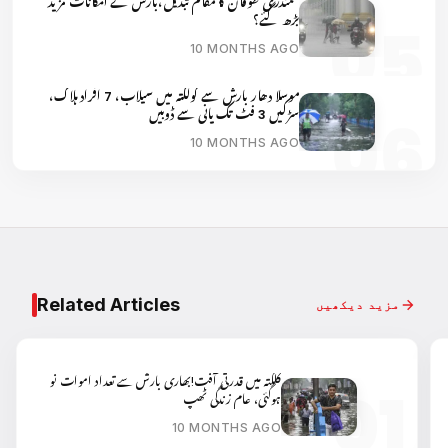
سمندری طوفان کا مقام تبدیل،بارش کے امکانات مزید
بڑھ گئے؟
10 MONTHS AGO
موسلا دھار بارش سے کولکتہ میں سیلاب، 7 افراد ہلاک،
سڑکیں 3 فٹ تک پانی سے ڈوبیں
10 MONTHS AGO
Related Articles
مزید دیکھیں
کلکتہ میں قدرتی آفت!بھاری بارش سے تعداد اموات نو
ہوگئی، عام زندگی ٹھپ
10 MONTHS AGO