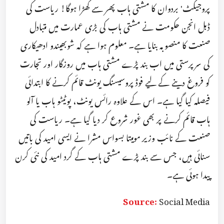
پروجیکٹ' بردوان کا مشتی ہاب پھر سے کھڑا ہوگا! ریاست کی
ڈبل انجن حکومت نے مشتی ہاب کی بڑی عمارت میں متبادل
صنعت کا منصوبہ بنایا ہے۔ معلوم ہوا ہے کہ شوبھیندو ادھیکاری
کی سرپرستی میں اب بند پڑے مشتی ہاب میں روزگار اور تجارت
کو فروغ دینے کے لیے فوڈ پروسیسنگ یونٹ قائم کرنے کا ابتدائی
فیصلہ کیا گیا ہے۔ اس کے علاوہ رائس یونٹ، پوٹیٹو ہاب یا آلو
ہاب قائم کرنے پر بھی غور شروع کر دیا گیا ہے۔ ریاست کی
صنعت کے نائب وزیر مومیتا بسواس مشرا نے ایسی امید کی باتیں
سنائی ہیں، جس سے بند پڑے مشتی ہاب کے گرد امید کی نئی کرن
پیدا ہوئی ہے۔
Source:
Social Media