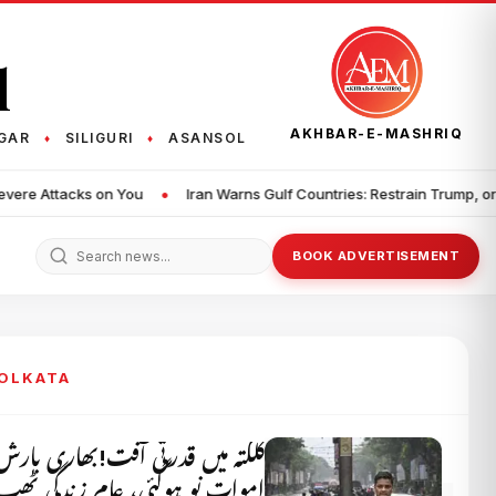
q
AKHBAR-E-MASHRIQ
GAR
SILIGURI
ASANSOL
♦
♦
an Warns Gulf Countries: Restrain Trump, or We Will Launch Severe Atta
BOOK ADVERTISEMENT
KOLKATA
کلکتہ میں قدرتی آفت!بھاری بارش
اموات نو ہوگئی، عام زندگی ٹھپ