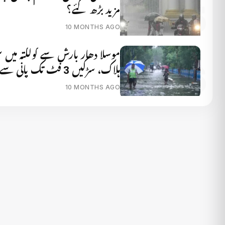
مزید بڑھ گئے؟
10 MONTHS AGO
ہلاک، سڑکیں 3 فٹ تک پانی سے ڈوبیں
10 MONTHS AGO