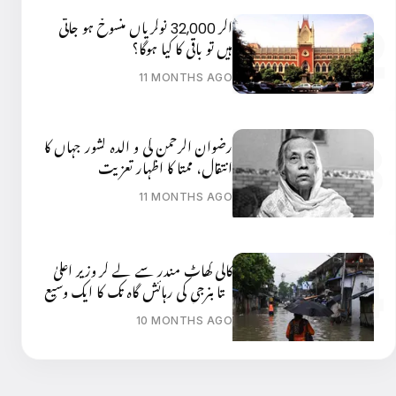
اگر 32,000 نوکریاں منسوخ ہو جاتی
ہیں تو باقی کا کیا ہوگا؟
11 MONTHS AGO
رضوان الرحمن کی و الدہ کشور جہاں کا
انتقال، ممتا کا اظہار تعزیت
11 MONTHS AGO
کالی گھاٹ مندر سے لے کر وزیر اعلیٰ
ممتا بنرجی کی رہائش گاہ تک کا ایک وسیع
علاقہ زیر آب
10 MONTHS AGO