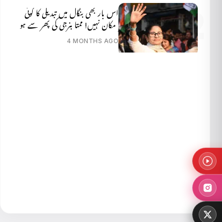
اس بار بھی بنگال میں تبدیلی کا کوئی
امکان نہیں! ممتا بنرجی کی پھر سے ہو
گی جیت
4 MONTHS AGO