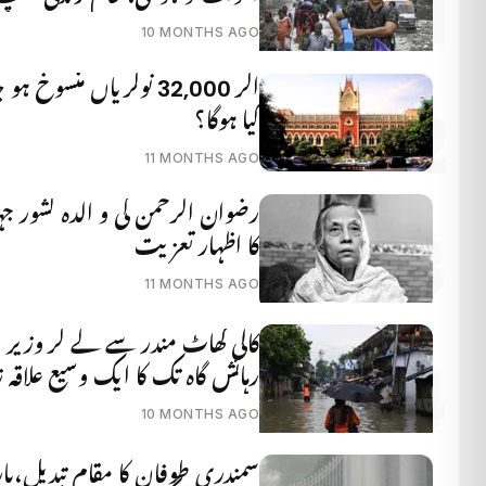
10 MONTHS AGO
اگر 32,000 نوکریاں منسوخ ہو
کیا ہوگا؟
11 MONTHS AGO
رضوان الرحمن کی و الدہ کشور جہا
کا اظہار تعزیت
11 MONTHS AGO
کالی گھاٹ مندر سے لے کر وزیر اعل
رہائش گاہ تک کا ایک وسیع علاقہ
10 MONTHS AGO
سمندری طوفان کا مقام تبدیل،ب