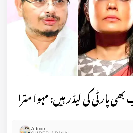
 بھی پارٹی کی لیڈر ہیں: مہوا مترا
Admin