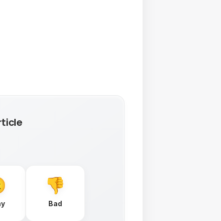
ticle
ay
Bad