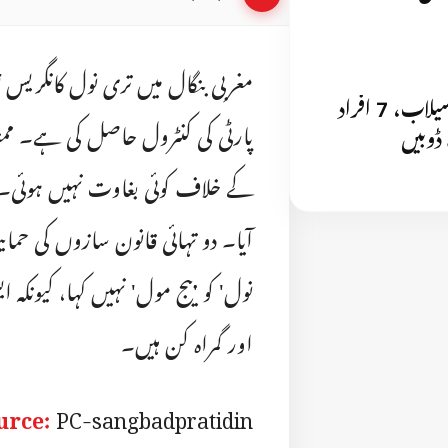
مغربی بنگال میں تری نول کانگریس 
موسلا دھار بارش سے کولکتہ میں سیلاب، 7 افراد
پارٹی کی کنٹرول حاصل کی ہے۔ ممتا
کے خلاف کوئی بغاوت نہیں ہوئی۔ قا
آیا۔ دو تہائی قانون سازوں کی حمای
نول' کو 'بیج مول' نہیں کہا، کیونکہ
اور گمراہ کن ہیں۔
urce:
PC-sangbadpratidin