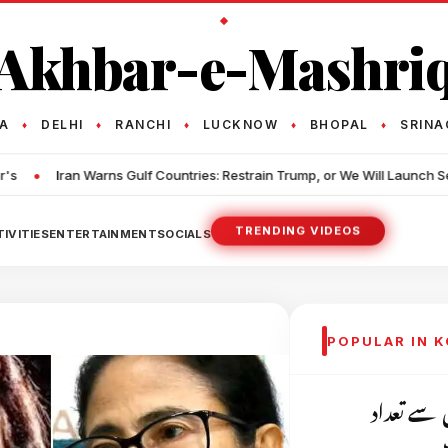
Akhbar-e-Mashri
TA
DELHI
RANCHI
LUCKNOW
BHOPAL
SRINA
♦
♦
♦
♦
♦
•
ntries: Restrain Trump, or We Will Launch Severe Attacks on You
Ir
TRENDING VIDEOS
IVITIES
ENTERTAINMENT
SOCIALS
POPULAR IN 
 سے تعداد