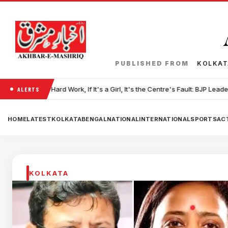
PUBLISHED FROM
KOLKA
•
f It's a Girl, It's the Centre's Fault: BJP Leader's
Iran Warns Gulf Cou
ALERTS
HOME
LATEST
KOLKATA
BENGAL
NATIONAL
INTERNATIONAL
SPORTS
ACT
KOLKATA