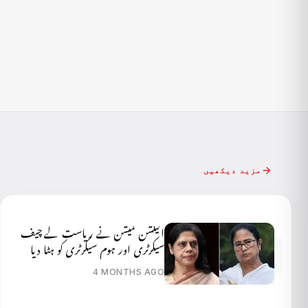
مزید دیکھیں
الیکشن کمیشن نے ریاست کے چیف
سیکرٹری اور ہوم سیکرٹری کو ہٹا دیا
4 MONTHS AGO