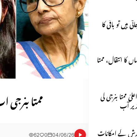
 جاتی ہیں تو باقی کا
ں کا انتقال، ممتا
ممتا بنرجی اب
یٰ ممتا بنرجی کی
 زیر آب
ارش کے امکانات
62
0
04/06/26