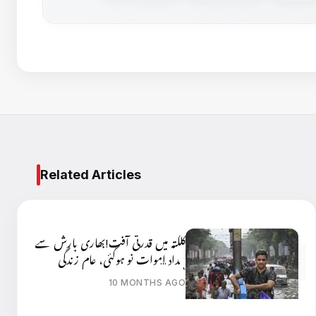
Related Articles
کلکتہ میں قدرتی آفت!بھاری بارش سے
تعداد اموات نو ہوگئی، عام زندگی
ٹھپ
10 MONTHS AGO