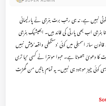
SUPER ADMIN
ٹوٹی نہیں ہے، نہ ہی رتب برت بنرجی نے پارلیمانی
 بنرجی اب بھی پارٹی کی قائد ہیں۔ ابھیشیک بنرجی
نون ساز اسمبلی میں کوئی 'دستخطی واقعہ' پیش نہیں
ت کا دعویٰ جھوٹا ہے۔ مہوا موئترا نے کسی 'نیا تری
 ایسی کوئی چیز موجود ہی نہیں۔ یہ تمام باتیں من گھڑت
So