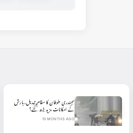
سمندری طوفان کا مقام تبدیل،بارش
کے امکانات مزید بڑھ گئے؟
10 MONTHS AGO