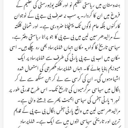
ہندوستان میں ریاستی تنظیم نو اور کلکتہ یونیورسٹی کی تعلیم کے
فروغ میں ان کا کردار۔ یہ سب نہ صرف بی جے پی کے نوجوان
کارکنوں بلکہ عام لوگوں تک پہنچانا ضروری ہے۔ اور شمالی کلکتہ
کے مرالیدھر سین لین میں بی جے پی کا جو پرانا ریاستی دفتر ہے،
سیاسی تاریخ کا گواہ یہ مکان جہاں شاماپرساد بھی رہ چکے ہیں۔ اسی
مکان میں اب بی جے پی پارٹی کی طرف سے شاماپرساد پر ایک
میوزیم بنایا جائے گا۔ جہاں شاماپرساد مکھرجی کی استعمال شدہ
اشیاءہوں گی۔ ان کی کرسی سے لے کر جن سنگھ سے لے کر
بنگال میں سیاسی سرگرمیوں کی تاریخ تک۔ اس طرح قدرتی طور پر
نمبر ۶ پارٹی آفس کی سیاسی اہمیت پھر سے بڑھنے والی ہے۔
مرالیدھر سین لین میں واقع پارٹی آفس بنگال بی جے پی کے قدیم
ترین اور تاریخی سیاسی اڈوں میں سے ایک ہے۔ شاماپرساد