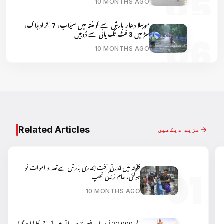
10 MONTHS AGO
موسلا دھار بارش سے کولکتہ میں سیلاب، 7 افراد ہلاک،
سڑکیں 3 فٹ تک پانی سے ڈوبیں
10 MONTHS AGO
Related Articles
مزید دیکھیں
کلکتہ میں قدرتی آفت!بھاری بارش سے تعداد اموات نو
ہوگئی، عام زندگی ٹھپ
10 MONTHS AGO