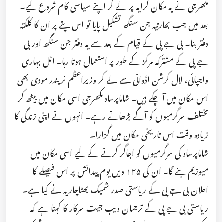
مکھرجی نے یہ مکان کرایہ پر لے کر اپنے سیاسی کام شروع کیے۔
بعد میں جب بھارتیہ جن سنگھ تشکیل پایا تو اس پتے پر ان کا کلکتہ
دفتر بنا۔ بی جے پی کے قیام کے بعد سے یہ دفتر جن سنگھ اور بی
جے پی کے مشترکہ مرکز کے طور پر استعمال ہوتا رہا۔ اٹل بہاری
واجپائی، لال کرشن اڈوانی سے لے کر وزیراعظم نریندر مودی بھی
اس مکان میں آ چکے ہیں۔ شاماپرساد مکھرجی اسی مکان میں بیٹھ کر
مختلف سرگرمیوں کو آگے بڑھاتے رہے۔ انہوں نے اپنی زندگی کا
زیادہ وقت اس تاریخی مکان میں گزارا۔
شاماپرساد کی سرگرمیوں کو اجاگر کرنے کے لیے اسی مکان میں
میوزیم بنے گا۔ ان کی ۱۲۵ ویں یوم پیدائش پر اس فیصلے کا
اعلان بی جے پی کے ریاستی صدر شمیک بھٹاچاریہ نے کیا ہے۔
ریاستی بی جے پی کے ترجمان دیب جیت سرکار کا کہنا ہے کہ