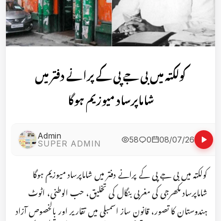
کولکتہ میں بی جے پی کے پرانے دفتر میں
شاماپرساد میوزیم ہوگا
Admin
58
0
08/07/26
SUPER ADMIN
کولکتہ میں بی جے پی کے پرانے دفتر میں شاماپرساد میوزیم ہوگا
شاماپرساد مکھرجی کی مغربی بنگال کی تخلیق، حب الوطنی، اٹوٹ
ہندوستان کا تصور، قانون ساز اسمبلی میں تقاریر اور بالخصوص آزاد