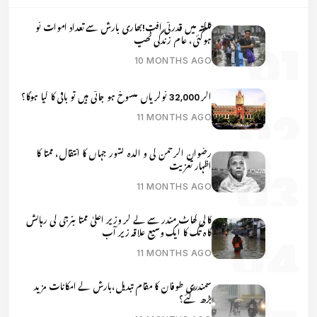
کلکتہ میں قدرتی آفت!بھاری بارش سے تعداد اموات نو
ہوگئی، عام زندگی ٹھپ
10 MONTHS AGO
اگر 32,000 نوکریاں منسوخ ہو جاتی ہیں تو باقی کا کیا ہوگا؟
11 MONTHS AGO
رضوان الرحمن کی و الدہ کشور جہاں کا انتقال، ممتا کا
اظہار تعزیت
11 MONTHS AGO
کالی گھاٹ مندر سے لے کر وزیر اعلیٰ ممتا بنرجی کی رہائش
گاہ تک کا ایک وسیع علاقہ زیر آب
11 MONTHS AGO
سمندری طوفان کا مقام تبدیل،بارش کے امکانات مزید
بڑھ گئے؟