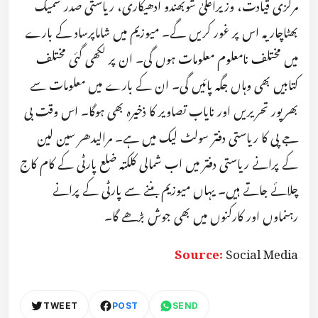
مرکزی قیادت، وزیراعلیٰ شوبھندو ادھیکاری، ریاستی صدر شمیک
بھٹاچاریہ اس پر غور کریں گے۔ میوزیم میں شاماپرساد کے بارے
میں مختلف نامعلوم معلومات ہوں گی۔ ان پر لکھی گئی مختلف
کتابیں بھی وہاں جگہ پائیں گی۔ ان کے بارے میں معلومات سے
بھرپور تحریریں اور نایاب تصاویر کا ذخیرہ بھی ہوگا۔ اس وقت بی
جے پی کا ریاستی دفتر سولٹ لیک میں ہے۔ مرالیدھر سین لین
کے پرانے ریاستی دفتر میں اب شمالی کلکتہ ضلع پارٹی کے کام کاج
چلائے جاتے ہیں۔ یہاں میوزیم بننے سے پارٹی کے پرانے
رہنماوں اور کارکنوں میں بھی جوش بڑھے گا۔
Source:
Social Media
TWEET
POST
SEND