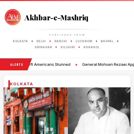
Akhbar-e-Mashriq
PUBLISHED FROM
♦
♦
♦
♦
♦
KOLKATA
DELHI
RANCHI
LUCKNOW
BHOPAL
♦
♦
SRINAGAR
SILIGURI
ASANSOL
•
Left Americans Stunned
General Mohsen Rezaei Appointed as Secreta
ALERTS
KOLKATA