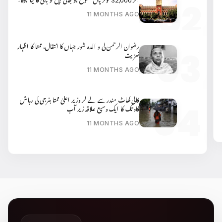
اگر 32,000 نوکریاں منسوخ ہو جاتی ہیں تو باقی کا کیا ہوگا؟
11 MONTHS AGO
رضوان الرحمن کی و الدہ کشور جہاں کا انتقال، ممتا کا اظہار
تعزیت
11 MONTHS AGO
کالی گھاٹ مندر سے لے کر وزیر اعلیٰ ممتا بنرجی کی رہائش
گاہ تک کا ایک وسیع علاقہ زیر آب
11 MONTHS AGO