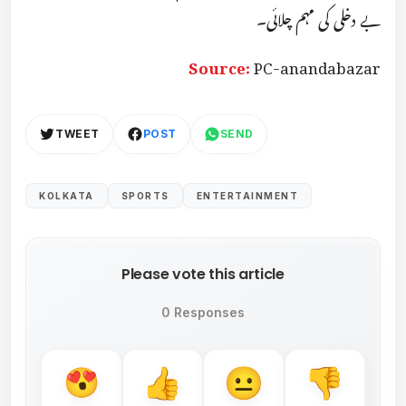
بے دخلی کی مہم چلائی۔
Source:
PC-anandabazar
TWEET
POST
SEND
KOLKATA
SPORTS
ENTERTAINMENT
Please vote this article
0 Responses