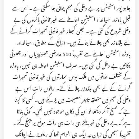
جادو پور اسٹیشن پر بے دخلی کی مہم چلائی جا سکتی ہے۔ اس سے
قبل ہاوڑہ، سیالداہ اسٹیشن احاطے سے غیر قانونی ہاکروں کی بے
دخلی شروع کی گئی ہے۔ کبھی کبھار غیر قانونی تعمیرات گرانے کے
لیے بلڈوزر بھی چلائے جاتے ہیں۔ ذرائع کے مطابق، سیالداہ،
ہاوڑہ اسٹیشن احاطے سے تقریباً 500 عارضی جھونپڑیاں اور چھوٹی
دکانیں بے دخل کی گئی ہیں۔ صرف اسٹیشن احاطہ ہی نہیں، ہاوڑہ
کے مختلف علاقوں میں فلک بوس عمارتوں کی غیر قانونی تعمیرات
گرانے کے لیے بھی بلڈوزر چلائے گئے۔ راتوں رات اس بے
دخلی کی مہم میں متعلقہ تاجر مصیبت میں پڑ گئے ہیں۔ کسی کا کہنا
ہے کہ صبح آ کر دیکھا تو ان کی دکان موجود نہیں تھی۔ کوئی بتاتا
ہے کہ بے دخلی کی خبر ملتے ہی رات ہی رات موقع پر پہنچ گئے۔
تقریباً سبھی کی زبان پر ایک ہی الزام تھا کہ ریلویز نے اچانک