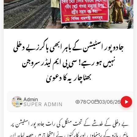
جادو پور اسٹیشن کے باہر ابھی ہاکرزبے دخلی
نہیں ہو رہے! سی پی ایم لیڈر سروجن
بھٹاچاریہ کا دعویٰ
Admin
78
0
03/06/26
SUPER ADMIN
بے دخلی کے خدشے کے تحت منگل کی رات جادو پور اسٹیشن پر
بائیں بازو کے رہنماوں اور کارکنوں نے احتجاج میں حصہ لیا۔ ان