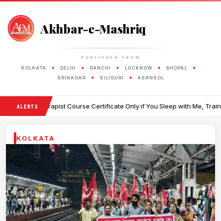
Akhbar-e-Mashriq
PUBLISHED FROM
♦
♦
♦
♦
♦
KOLKATA
DELHI
RANCHI
LUCKNOW
BHOPAL
♦
♦
SRINAGAR
SILIGURI
ASANSOL
t Course Certificate Only if You Sleep with Me, Trainer Suggests to Ho
ALERTS
KOLKATA