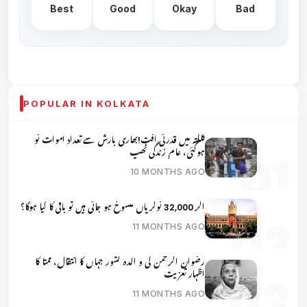
Best
Good
Okay
Bad
POPULAR IN KOLKATA
کلکتہ میں قدرتی آفت!بھاری بارش سے تعداد اموات نو
ہوگئی، عام زندگی ٹھپ
10 MONTHS AGO
اگر 32,000 نوکریاں منسوخ ہو جاتی ہیں تو باقی کا کیا ہوگا؟
11 MONTHS AGO
رضوان الرحمن کی و الدہ کشور جہاں کا انتقال، ممتا کا
اظہار تعزیت
11 MONTHS AGO