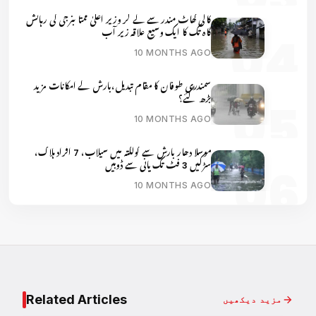
کالی گھاٹ مندر سے لے کر وزیر اعلیٰ ممتا بنرجی کی رہائش
گاہ تک کا ایک وسیع علاقہ زیر آب
10 MONTHS AGO
سمندری طوفان کا مقام تبدیل،بارش کے امکانات مزید
بڑھ گئے؟
10 MONTHS AGO
موسلا دھار بارش سے کولکتہ میں سیلاب، 7 افراد ہلاک،
سڑکیں 3 فٹ تک پانی سے ڈوبیں
10 MONTHS AGO
Related Articles
مزید دیکھیں