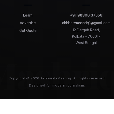
Learn
+91 98306 37558
Advertise
akhbaremashriq1@gmail.com
12 Dargah Road,
Get Quote
Kolkata - 700017
West Bengal
Mashri
Copyright © 2026 Akhbar-E-Mashriq. All rights reserved.
Designed for modern journalism.