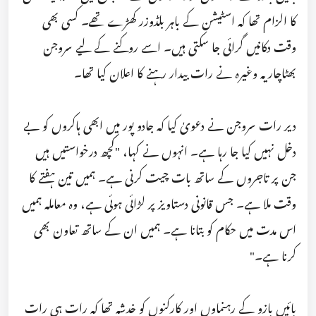
کا الزام تھا کہ اسٹیشن کے باہر بلڈوزر کھڑے تھے۔ کسی بھی
وقت دکانیں گرائی جا سکتی ہیں۔ اسے روکنے کے لیے سروجن
بھٹاچاریہ وغیرہ نے رات بیدار رہنے کا اعلان کیا تھا۔
دیر رات سروجن نے دعویٰ کیا کہ جادو پور میں ابھی ہاکروں کو بے
دخل نہیں کیا جا رہا ہے۔ انہوں نے کہا، "کچھ درخواستیں ہیں
جن پر تاجروں کے ساتھ بات چیت کرنی ہے۔ ہمیں تین ہفتے کا
وقت ملا ہے۔ جس قانونی دستاویز پر لڑائی ہوئی ہے، وہ معاملہ ہمیں
اس مدت میں حکام کو بتانا ہے۔ ہمیں ان کے ساتھ تعاون بھی
کرنا ہے۔"
بائیں بازو کے رہنماوں اور کارکنوں کو خدشہ تھا کہ رات ہی رات