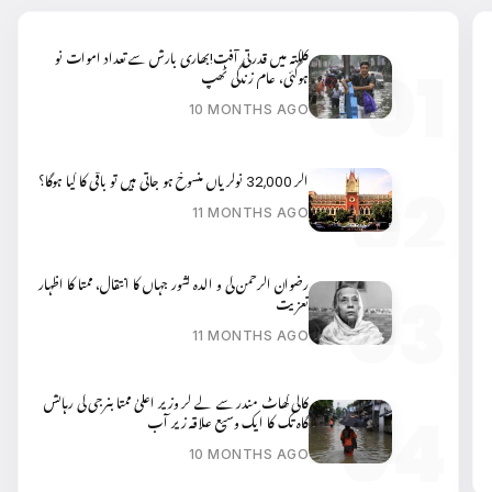
کلکتہ میں قدرتی آفت!بھاری بارش سے تعداد اموات نو
ہوگئی، عام زندگی ٹھپ
10 MONTHS AGO
اگر 32,000 نوکریاں منسوخ ہو جاتی ہیں تو باقی کا کیا ہوگا؟
11 MONTHS AGO
رضوان الرحمن کی و الدہ کشور جہاں کا انتقال، ممتا کا اظہار
تعزیت
11 MONTHS AGO
کالی گھاٹ مندر سے لے کر وزیر اعلیٰ ممتا بنرجی کی رہائش
گاہ تک کا ایک وسیع علاقہ زیر آب
10 MONTHS AGO