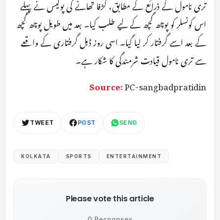
تری نامول کے ذرائع کے مطابق، گڑفا تھانے کی پولیس نے پہلے
اس کونسلر کو پوچھ گچھ کے لیے طلب کیا۔ بعد میں طویل پوچھ گچھ
کے بعد اسے گرفتار کر لیا گیا۔ اسی روز ڈبل گرفتاری کے واقعے
سے تری نامول قیادت شرمندگی کا شکار ہے۔
Source:
PC-sangbadpratidin
TWEET
POST
SEND
KOLKATA
SPORTS
ENTERTAINMENT
Please vote this article
0 Responses