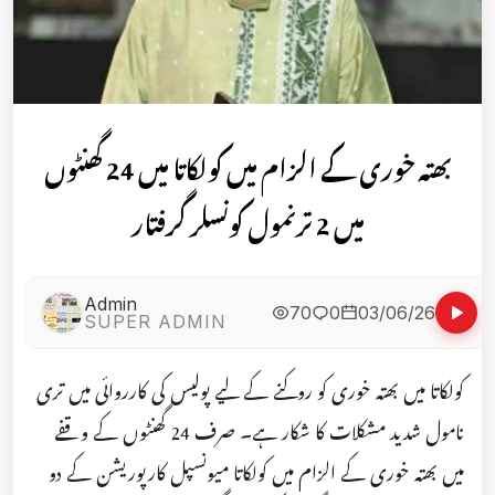
بھتہ خوری کے الزام میں کولکاتا میں 24 گھنٹوں
میں 2 ترنمول کونسلر گرفتار
Admin
70
0
03/06/26
SUPER ADMIN
کولکاتا میں بھتہ خوری کو روکنے کے لیے پولیس کی کارروائی میں تری
نامول شدید مشکلات کا شکار ہے۔ صرف 24 گھنٹوں کے وقفے
میں بھتہ خوری کے الزام میں کولکاتا میونسپل کارپوریشن کے دو