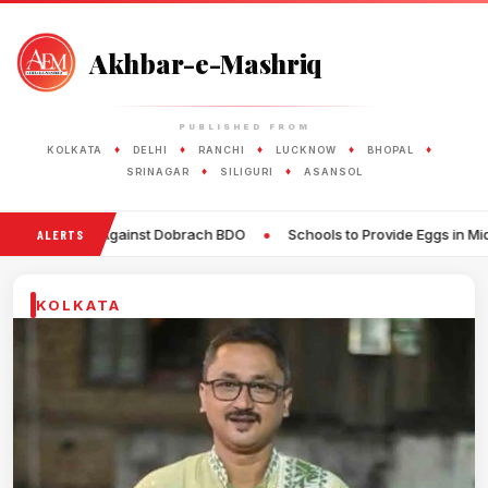
Akhbar-e-Mashriq
PUBLISHED FROM
♦
♦
♦
♦
♦
KOLKATA
DELHI
RANCHI
LUCKNOW
BHOPAL
♦
♦
SRINAGAR
SILIGURI
ASANSOL
•
gainst Dobrach BDO
Schools to Provide Eggs in Mid-Day Meals Twic
ALERTS
KOLKATA