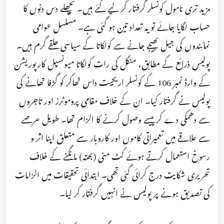
مزید تری نامول کونسلر گرفتار کر لیے گئے ہیں۔ پچھلے دس دنوں کا
حساب لگایا جائے تو یہ تعداد تین ہو گئی ہے۔ مسلسل عوامی
نمائندوں کی جیل بھیجے جانے سے کولکاتا کے سیاسی حلقے گرم ہیں۔
پولیس ذرائع کے مطابق، منگل کی رات کولکاتا میونسپل کارپوریشن
کے وارڈ نمبر 106 کے کونسلر اریجیت داس ٹھاکر کو گڑفا تھانے کی
پولیس نے گرفتار کیا۔ ان کے خلاف مقامی پروموٹرز اور تاجروں
سے دھمکی دے کر پیسے وصول کرنے کا الزام تھا۔ طویل عرصے
سے علاقے میں تعمیراتی کاموں اور کاروبار سے متعلق اپنا اثر و
رسوخ استعمال کرتے ہوئے کٹ منی (بھتہ) مانگنے کے خلاف
تحریری شکایت درج کرائی گئی تھی۔ ابتدائی تحقیقات میں الزامات
کی تصدیق ہونے پر پولیس نے انہیں گرفتار کر لیا۔