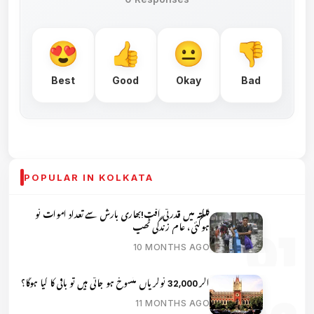
Best
Good
Okay
Bad
POPULAR IN KOLKATA
کلکتہ میں قدرتی آفت!بھاری بارش سے تعداد اموات نو
ہوگئی، عام زندگی ٹھپ
10 MONTHS AGO
اگر 32,000 نوکریاں منسوخ ہو جاتی ہیں تو باقی کا کیا ہوگا؟
11 MONTHS AGO