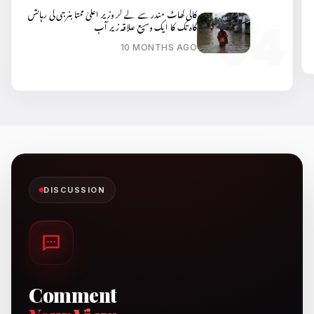
کالی گھاٹ مندر سے لے کر وزیر اعلیٰ ممتا بنرجی کی رہائش
گاہ تک کا ایک وسیع علاقہ زیر آب
10 MONTHS AGO
DISCUSSION
Comment