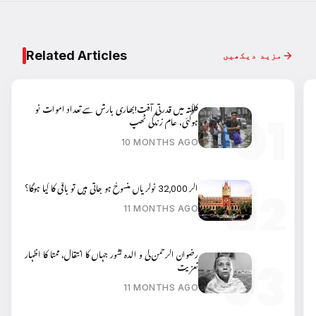
Related Articles
مزید دیکھیں
کلکتہ میں قدرتی آفت!بھاری بارش سے تعداد اموات نو
ہوگئی، عام زندگی ٹھپ
10 MONTHS AGO
اگر 32,000 نوکریاں منسوخ ہو جاتی ہیں تو باقی کا کیا ہوگا؟
11 MONTHS AGO
رضوان الرحمن کی و الدہ کشور جہاں کا انتقال، ممتا کا اظہار
تعزیت
11 MONTHS AGO