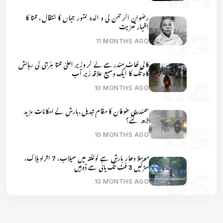
رضوان الرحمن کی و الدہ کشور جہاں کا انتقال، ممتا کا
اظہار تعزیت
11 MONTHS AGO
کالی گھاٹ مندر سے لے کر وزیر اعلیٰ ممتا بنرجی کی رہائش
گاہ تک کا ایک وسیع علاقہ زیر آب
10 MONTHS AGO
سمندری طوفان کا مقام تبدیل،بارش کے امکانات مزید
بڑھ گئے؟
10 MONTHS AGO
موسلا دھار بارش سے کولکتہ میں سیلاب، 7 افراد ہلاک،
سڑکیں 3 فٹ تک پانی سے ڈوبیں
10 MONTHS AGO