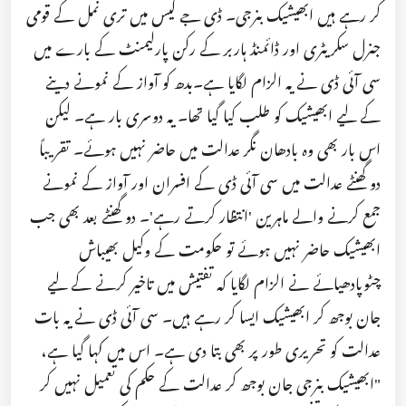
کر رہے ہیں ابھیشیک بنرجی۔ ڈی جے کیس میں تری نمل کے قومی
جنرل سکریٹری اور ڈائمنڈ ہاربر کے رکن پارلیمنٹ کے بارے میں
سی آئی ڈی نے یہ الزام لگایا ہے۔بدھ کو آواز کے نمونے دینے
کے لیے ابھیشیک کو طلب کیا گیا تھا۔ یہ دوسری بار ہے۔ لیکن
اس بار بھی وہ بادھان نگر عدالت میں حاضر نہیں ہوئے۔ تقریباً
دو گھنٹے عدالت میں سی آئی ڈی کے افسران اور آواز کے نمونے
جمع کرنے والے ماہرین 'انتظار کرتے رہے'۔ دو گھنٹے بعد بھی جب
ابھیشیک حاضر نہیں ہوئے تو حکومت کے وکیل بھیباش
چٹوپادھیائے نے الزام لگایا کہ تفتیش میں تاخیر کرنے کے لیے
جان بوجھ کر ابھیشیک ایسا کر رہے ہیں۔ سی آئی ڈی نے یہ بات
عدالت کو تحریری طور پر بھی بتا دی ہے۔ اس میں کہا گیا ہے،
"ابھیشیک بنرجی جان بوجھ کر عدالت کے حکم کی تعمیل نہیں کر