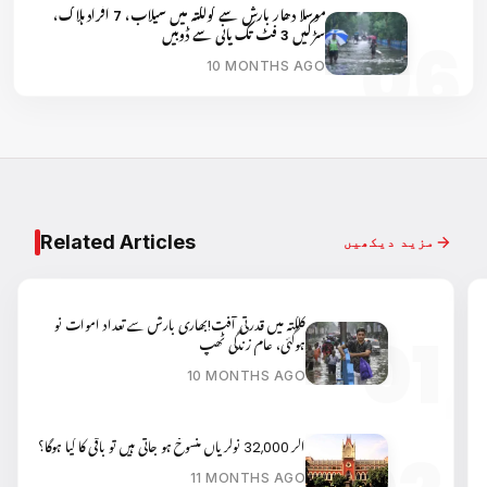
موسلا دھار بارش سے کولکتہ میں سیلاب، 7 افراد ہلاک،
سڑکیں 3 فٹ تک پانی سے ڈوبیں
10 MONTHS AGO
Related Articles
مزید دیکھیں
کلکتہ میں قدرتی آفت!بھاری بارش سے تعداد اموات نو
ہوگئی، عام زندگی ٹھپ
10 MONTHS AGO
اگر 32,000 نوکریاں منسوخ ہو جاتی ہیں تو باقی کا کیا ہوگا؟
11 MONTHS AGO