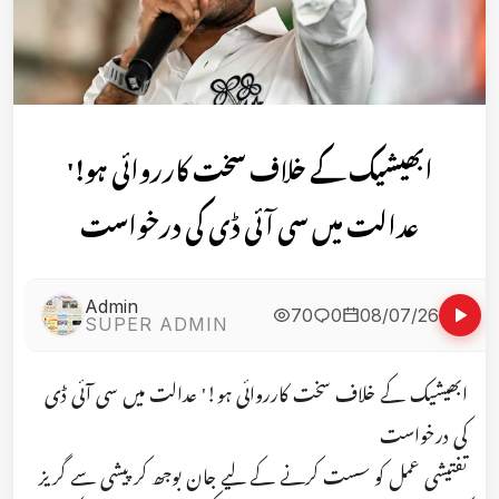
ابھیشیک کے خلاف سخت کارروائی ہو!'
عدالت میں سی آئی ڈی کی درخواست
Admin
70
0
08/07/26
SUPER ADMIN
ابھیشیک کے خلاف سخت کارروائی ہو!' عدالت میں سی آئی ڈی
کی درخواست
تفتیشی عمل کو سست کرنے کے لیے جان بوجھ کر پیشی سے گریز