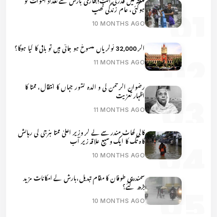
کلکتہ میں قدرتی آفت!بھاری بارش سے تعداد اموات نو
ہوگئی، عام زندگی ٹھپ
10 MONTHS AGO
اگر 32,000 نوکریاں منسوخ ہو جاتی ہیں تو باقی کا کیا ہوگا؟
11 MONTHS AGO
رضوان الرحمن کی و الدہ کشور جہاں کا انتقال، ممتا کا
اظہار تعزیت
11 MONTHS AGO
کالی گھاٹ مندر سے لے کر وزیر اعلیٰ ممتا بنرجی کی رہائش
گاہ تک کا ایک وسیع علاقہ زیر آب
10 MONTHS AGO
سمندری طوفان کا مقام تبدیل،بارش کے امکانات مزید
بڑھ گئے؟
10 MONTHS AGO