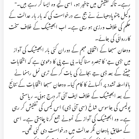
رہے۔ تاکہ تفتیش میں تاخیر ہو، اسی لیے وہ ایسا کر رہے ہیں۔"
وکیل چٹوپادھیائے نے جج سے درخواست کی کہ بار بار عدالت کے
حکم کی خلاف ورزی ہو رہی ہے۔ اب ابھیشیک کے خلاف سخت
کارروائی کی جائے۔
ودھان سبھا کے انتخابی مہم کے دوران کئی بار ابھیشیک کی آواز
میں 'ڈی جے' کا تبصرہ سنا گیا۔ بی جے پی کا دعویٰ ہے کہ انتخابات
جیتنے کے بعد ڈی جے بجانے کی بات کر کے تری نمل رہنما نے
بالواسطہ تشدد پر اکسانے کا کام کیا۔ ودھان سبھا انتخابات کے نتائج
کے بعد ابھیشیک کے خلاف ایف آئی آر درج ہوئی۔ ریاستی
پولیس کی جاسوس شاخ (سی آئی ڈی) اس کیس کی تفتیش کر رہی
ہے۔ وہ ابھیشیک کی آواز کے نمونے جمع کرنا چاہتی ہے۔ اسی
کے مطابق بادھان نگر عدالت میں درخواست دی گئی تھی۔