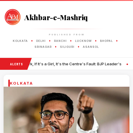
Akhbar-e-Mashriq
PUBLISHED FROM
♦
♦
♦
♦
♦
KOLKATA
DELHI
RANCHI
LUCKNOW
BHOPAL
♦
♦
SRINAGAR
SILIGURI
ASANSOL
•
 If It's a Girl, It's the Centre's Fault: BJP Leader's
Iran Warns Gulf C
ALERTS
KOLKATA