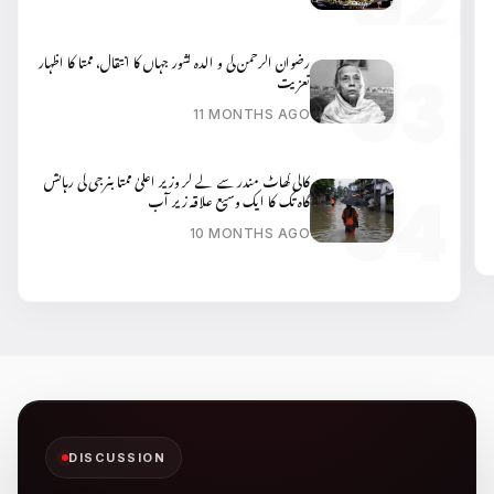
رضوان الرحمن کی و الدہ کشور جہاں کا انتقال، ممتا کا اظہار
تعزیت
11 MONTHS AGO
کالی گھاٹ مندر سے لے کر وزیر اعلیٰ ممتا بنرجی کی رہائش
گاہ تک کا ایک وسیع علاقہ زیر آب
10 MONTHS AGO
DISCUSSION