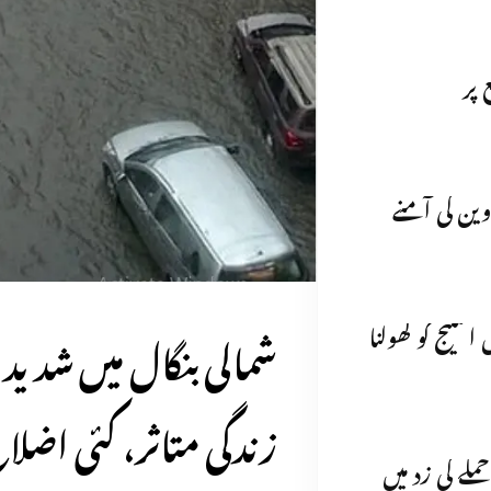
 پر
وین کی آمنے
شمالی بنگال میں شد
ٹیج کو کھولنا
زندگی متاثر، کئی اضل
ملے کی زد میں