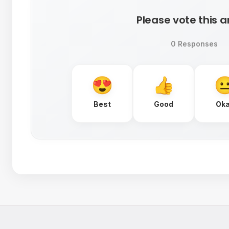
Please vote this ar
0 Responses
Best
Good
Ok