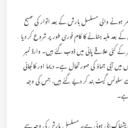
ر ہونے والی مسلسل بارش کے بعد اتوار کی صبح
ے بعد ملبہ ہٹانے کا کام فوری طور پر شروع کر دیا
 کے کئی علاقے پانی میں ڈوب گئے ہیں۔ وارڈ نمبر
ت کئی علاقوں میں آبی جماؤ کی صورتحال ہے۔ دیما اور کالجانی
سے سلوئس گیٹ بند کر دیے گئے ہیں، جس کی وجہ
ا ہے۔
شویشناک بنی ہوئی ہے۔ مسلسل بارش کی وجہ سے