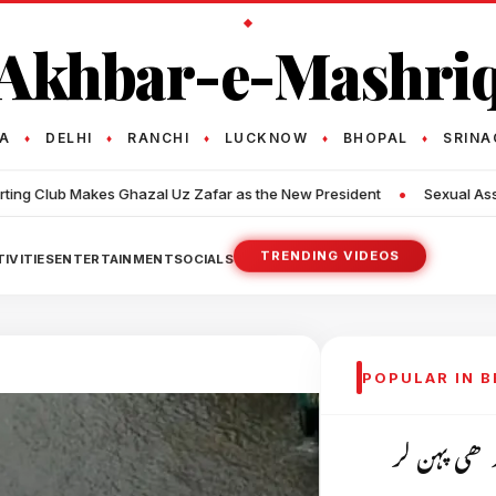
Akhbar-e-Mashri
TA
DELHI
RANCHI
LUCKNOW
BHOPAL
SRINA
♦
♦
♦
♦
♦
•
e New President
Sexual Assault Case: Tarun Tejpal Sentenced to 10
TRENDING VIDEOS
IVITIES
ENTERTAINMENT
SOCIALS
POPULAR IN 
اڑھی پہن کر