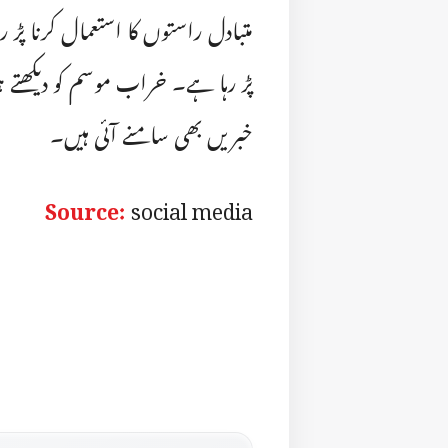
متبادل راستوں کا استعمال کرنا پ
پڑ رہا ہے۔ خراب موسم کو دیکھتے 
خبریں بھی سامنے آئی ہیں۔
Source:
social media