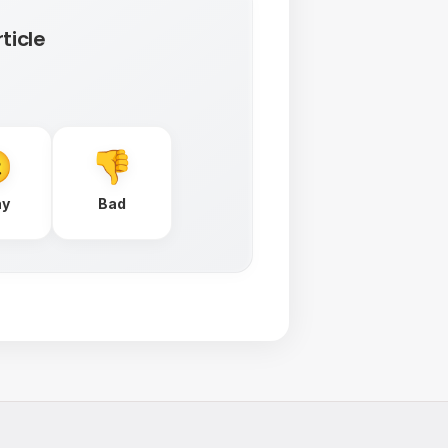
ticle
ay
Bad