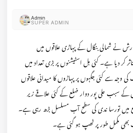
Admin
SUPER ADMIN
ارش نے شمالی بنگال کے پہاڑی علاقوں میں
ر کر دیا ہے۔ کئی ہل اسٹیشنوں پر بڑی تعداد میں
کی وجہ سے کئی جگہوں پر پہاڑوں کا میدانی علاقوں
 کے سبب علی پور دوار ضلع کے کئی علاقے زیر
لع میں تورسا ندی کی سطح آب مسلسل بڑھ رہی ہے۔
ریفک بھی مکمل طور پر ٹھپ ہو گئی ہے۔