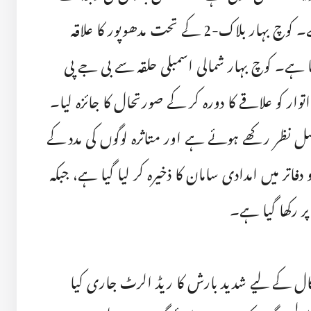
تورسا ندی کی سطحِ آب بڑھ گئی ہے۔ کوچ بہار بلاک-2 کے تحت مدھوپور کا علاقہ
 ہے۔ کوچ بہار شمالی اسمبلی حلقہ سے بی جے پی
ار کو علاقے کا دورہ کر کے صورتحال کا جائزہ لیا۔
سل نظر رکھے ہوئے ہے اور متاثرہ لوگوں کی مدد کے
اتر میں امدادی سامان کا ذخیرہ کر لیا گیا ہے، جبکہ
ر رکھا گیا ہے۔
نگال کے لیے شدید بارش کا ریڈ الرٹ جاری کیا