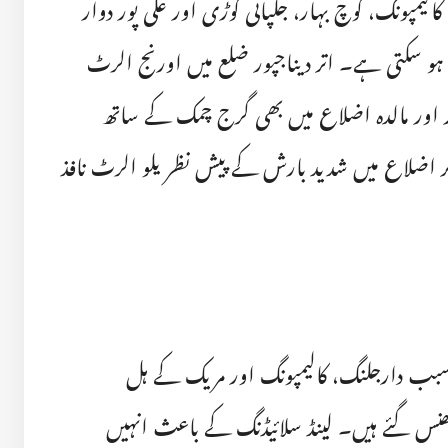
یمپونگ، کوچ بہار، جلپائی گوڑی اور علی پور دوار
ٹر تک بارش ہو سکتی ہے۔ اتر دیناجپور ضلع میں اورنج الرٹ
ر اور مالدہ اضلاع میں بھی گرج چمک کے ساتھ
 اضلاع میں شدید بارش کے پیش نظر یلو الرٹ نافذ
ب دارجلنگ، کالیمپونگ اور مریک کے ہل
پھنس گئے ہیں۔ لینڈ سلائیڈنگ کے باعث انہیں