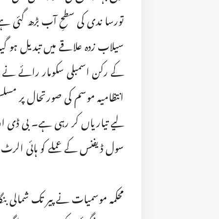
سیلاب زدہ علاقے میں تبدیل ہو گیا
کے رکن اسمبلی سکومار رائے نے اتو
انتظامیہ موسم کی صورتحال پر مسل
لیے تیاریاں کر رہی ہے۔ بی ڈی او دف
سول ڈیفنس کے عملے کو ہائی الرٹ پ
محکمہ موسمیات نے پیر تک شمالی ب