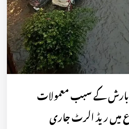
ید بارش کے سبب معمولات
اع میں ریڈ الرٹ جاری