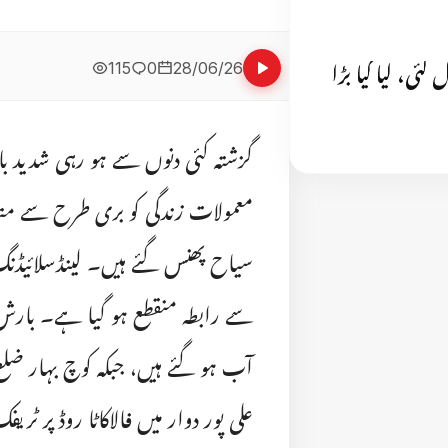
115
0
28/06/26
گئی، لیا گیا بڑا
گزشتہ کئی دنوں سے ہو رہی شدید ب
معمولات زندگی کو بری طرح سے متاث
سیاح پھنس گئے ہیں۔ لینڈسلائیڈنگ 
سے رابطہ منقطع ہو گیا ہے۔ بارش
آب ہو گئے ہیں، جبکہ کوچ بہار ض
علی پور دوار میں فالاکاٹا روڈ پر ٹ