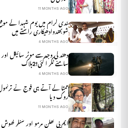
11 MONTHS AGO
نندی گرام میں یوم شہدا کے موقع
شوبھندوادھیکاری راستے میں
4 MONTHS AGO
دھند کی وجہ سے موٹر سائیکل اور 
سامنے ٹکر ا گئی!2ہلاک
4 MONTHS AGO
ممتا کے آتے ہی فوج نے ترنمول اس
روک دیا
11 MONTHS AGO
ایم پی کھگن مرمو اور شنکر گھوش ح