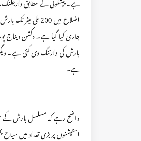
ہے۔ پیشگوئی کے مطابق دارجلنگ، کال
اضلاع میں 200 ملی می
جاری کیا گیا ہے۔ دکشن دیناج پو
بارش کی وارننگ دی گئی ہے۔ دیگر
ہے۔
واضح رہے کہ مسلسل بارش کے سب
اسٹیشنوں پر بڑی تعداد میں سیاح 