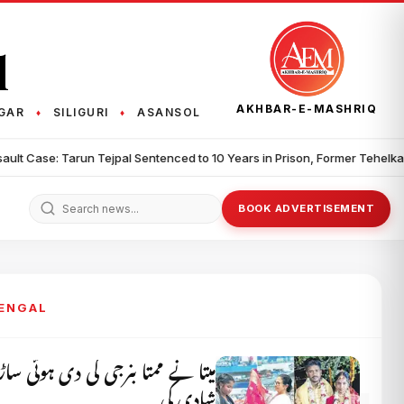
q
AKHBAR-E-MASHRIQ
GAR
SILIGURI
ASANSOL
♦
♦
•
 Years in Prison, Former Tehelka Editor to Appeal in Supreme Court
BOOK ADVERTISEMENT
BENGAL
میتا نے ممتا بنرجی کی دی ہوئی س
شادی کی