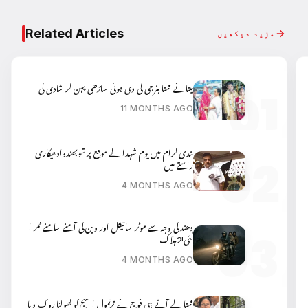
Related Articles
مزید دیکھیں
میتا نے ممتا بنرجی کی دی ہوئی ساڑھی پہن کر شادی کی
11 MONTHS AGO
نندی گرام میں یوم شہدا کے موقع پر شوبھندوادھیکاری
راستے میں
4 MONTHS AGO
دھند کی وجہ سے موٹر سائیکل اور وین کی آمنے سامنے ٹکر ا
گئی!2ہلاک
4 MONTHS AGO
ممتا کے آتے ہی فوج نے ترنمول اسٹیج کو کھولنا روک دیا