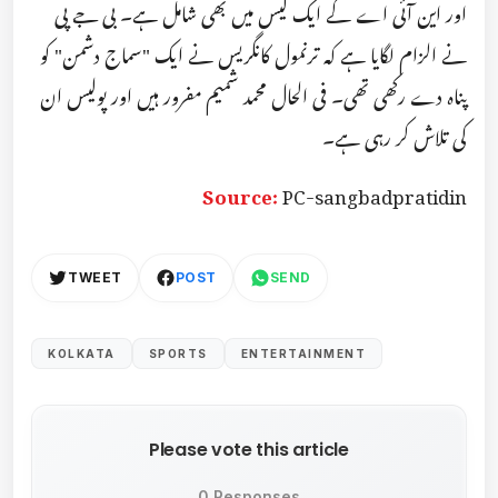
اور این آئی اے کے ایک کیس میں بھی شامل ہے۔ بی جے پی
نے الزام لگایا ہے کہ ترنمول کانگریس نے ایک "سماج دشمن" کو
پناہ دے رکھی تھی۔ فی الحال محمد شمیم مفرور ہیں اور پولیس ان
کی تلاش کر رہی ہے۔
Source:
PC-sangbadpratidin
TWEET
POST
SEND
KOLKATA
SPORTS
ENTERTAINMENT
Please vote this article
0 Responses