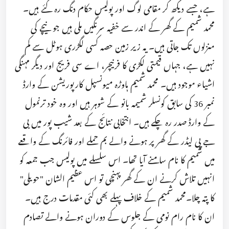
ہے، جسے دیکھ کر مقامی لوگ اور پولیس حکام دنگ رہ گئے ہیں۔
محمد شمیم کے گھر کے اندر سے خفیہ سرنگیں ملی ہیں جو نیچے کی
منزلوں تک جاتی ہیں۔ یہ زیر زمین حصہ کسی لگڑری ہوٹل سے کم
نہیں ہے، جہاں قیمتی لکڑی کا فرنیچر، اے سی فریج اور دیگر مہنگی
اشیاء موجود ہیں۔ محمد شمیم ہاوڑہ میونسپل کارپوریشن کے وارڈ
نمبر 36 کی سابق کونسلر شمیمہ بانو کے شوہر ہیں اور وہ خود ترنمول
کے وارڈ صدر رہ چکے ہیں۔ انتخابی نتائج کے بعد شیب پور میں بی
جے پی لیڈر کے گھر پر ہونے والے بم حملے اور فائرنگ کے واقعے
میں شمیم کا نام سامنے آیا تھا۔ اس سلسلے میں پولیس جب جمعہ کو
انہیں تلاش کرنے ان کے گھر پہنچی تو اس عظیم الشان "حویلی"
کا پتہ چلا۔محمد شمیم کے خلاف پہلے بھی کئی مقدمات درج ہیں۔
ان کا نام رام نومی کے جلوس کے دوران ہونے والے تصادم