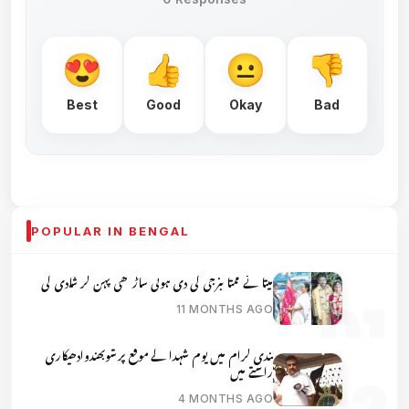
Best
Good
Okay
Bad
POPULAR IN BENGAL
میتا نے ممتا بنرجی کی دی ہوئی ساڑھی پہن کر شادی کی
11 MONTHS AGO
نندی گرام میں یوم شہدا کے موقع پر شوبھندوادھیکاری
راستے میں
4 MONTHS AGO