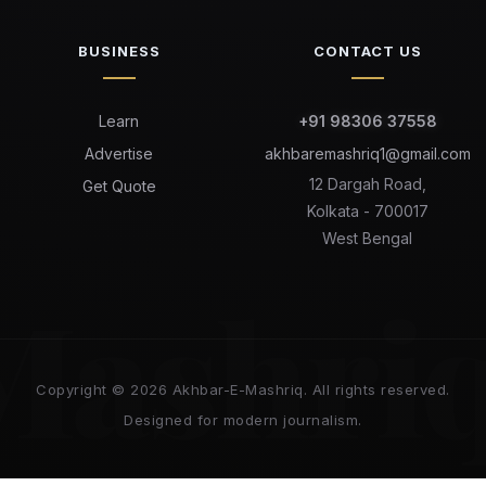
BUSINESS
CONTACT US
Learn
+91 98306 37558
Advertise
akhbaremashriq1@gmail.com
12 Dargah Road,
Get Quote
Kolkata - 700017
West Bengal
Mashri
Copyright © 2026 Akhbar-E-Mashriq. All rights reserved.
Designed for modern journalism.