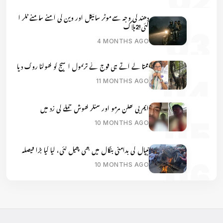
دھند کی وجہ سے موٹر سائیکل اور وین کی آمنے سامنے ٹکر ا
گئی!2ہلاک
4 MONTHS AGO
ممتا کے آتے ہی فوج نے ترنمول اسٹیج کو کھولنا روک دیا
11 MONTHS AGO
ایم پی کھگن مرمو اور شنکر گھوش حملے کی زد میں
10 MONTHS AGO
نیپال کی بدامنی بنگال میں بھی پھیل گئی، لیا گیا بڑا فیصلہ
10 MONTHS AGO