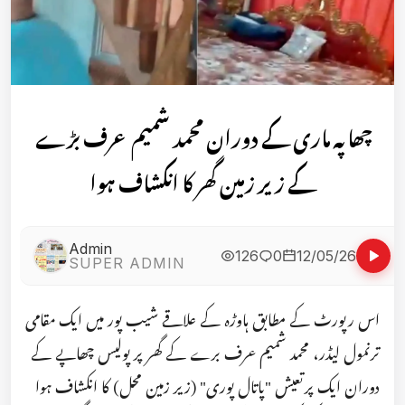
چھاپہ ماری کے دوران محمد شمیم عرف بڑے
کے زیر زمین گھر کا انکشاف ہوا
Admin
126
0
12/05/26
SUPER ADMIN
اس رپورٹ کے مطابق ہاوڑہ کے علاقے شیب پور میں ایک مقامی
ترنمول لیڈر، محمد شمیم عرف برے کے گھر پر پولیس چھاپے کے
دوران ایک پرتعیش "پاتال پوری" (زیر زمین محل) کا انکشاف ہوا