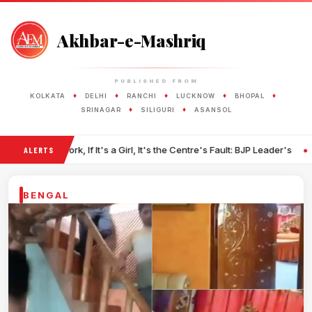
Akhbar-e-Mashriq
PUBLISHED FROM
♦
♦
♦
♦
♦
KOLKATA
DELHI
RANCHI
LUCKNOW
BHOPAL
♦
♦
SRINAGAR
SILIGURI
ASANSOL
•
rk, If It's a Girl, It's the Centre's Fault: BJP Leader's
Iran Warns Gulf
ALERTS
BENGAL