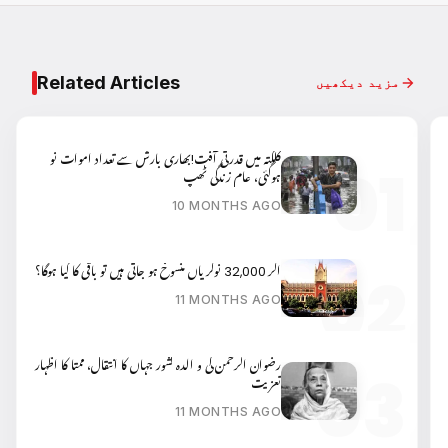
Related Articles
مزید دیکھیں
کلکتہ میں قدرتی آفت!بھاری بارش سے تعداد اموات نو
ہوگئی، عام زندگی ٹھپ
10 MONTHS AGO
اگر 32,000 نوکریاں منسوخ ہو جاتی ہیں تو باقی کا کیا ہوگا؟
11 MONTHS AGO
رضوان الرحمن کی و الدہ کشور جہاں کا انتقال، ممتا کا اظہار
تعزیت
11 MONTHS AGO