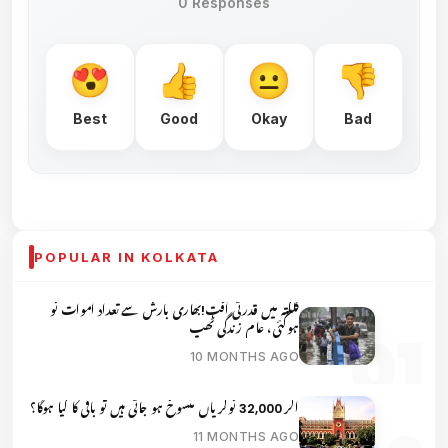
0 Responses
Best
Good
Okay
Bad
POPULAR IN KOLKATA
کلکتہ میں قدرتی آفت!بھاری بارش سے تعداد اموات نو
ہوگئی، عام زندگی ٹھپ
10 MONTHS AGO
اگر 32,000 نوکریاں منسوخ ہو جاتی ہیں تو باقی کا کیا ہوگا؟
11 MONTHS AGO