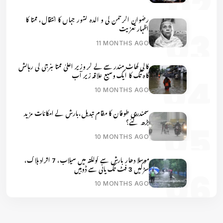
رضوان الرحمن کی و الدہ کشور جہاں کا انتقال، ممتا کا
اظہار تعزیت
11 MONTHS AGO
کالی گھاٹ مندر سے لے کر وزیر اعلیٰ ممتا بنرجی کی رہائش
گاہ تک کا ایک وسیع علاقہ زیر آب
10 MONTHS AGO
سمندری طوفان کا مقام تبدیل،بارش کے امکانات مزید
بڑھ گئے؟
10 MONTHS AGO
موسلا دھار بارش سے کولکتہ میں سیلاب، 7 افراد ہلاک،
سڑکیں 3 فٹ تک پانی سے ڈوبیں
10 MONTHS AGO