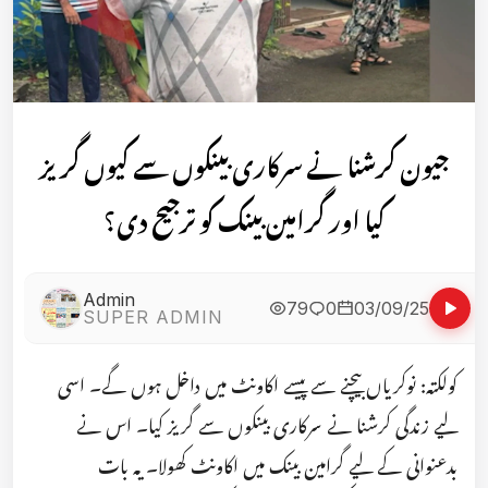
جیون کرشنا نے سرکاری بینکوں سے کیوں گریز
کیا اور گرامین بینک کو ترجیح دی؟
Admin
79
0
03/09/25
SUPER ADMIN
کولکتہ: نوکریاں بیچنے سے پیسے اکاونٹ میں داخل ہوں گے۔ اسی
لیے زندگی کرشنا نے سرکاری بینکوں سے گریز کیا۔ اس نے
بدعنوانی کے لیے گرامین بینک میں اکاونٹ کھولا۔ یہ بات