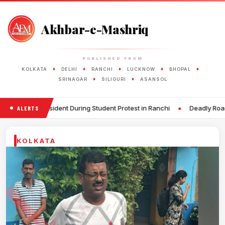
Akhbar-e-Mashriq
PUBLISHED FROM
♦
♦
♦
♦
♦
KOLKATA
DELHI
RANCHI
LUCKNOW
BHOPAL
♦
♦
SRINAGAR
SILIGURI
ASANSOL
•
ident During Student Protest in Ranchi
Deadly Road Accident in Pat
ALERTS
KOLKATA