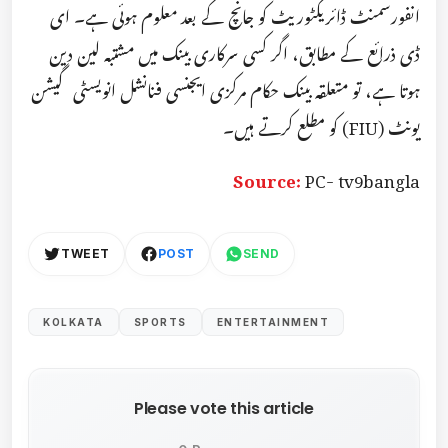
انفورسمنٹ ڈائریکٹوریٹ کو جانچ کے بعد معلوم ہوئی ہے۔ ای
ڈی ذرائع کے مطابق، اگر کسی سرکاری بینک میں مشتبہ لین دین
ہوتا ہے، تو متعلقہ بینک حکام مرکزی ایجنسی فنانشل انویسٹی گیشن
یونٹ (FIU) کو مطلع کرتے ہیں۔
Source:
PC- tv9bangla
TWEET
POST
SEND
KOLKATA
SPORTS
ENTERTAINMENT
Please vote this article