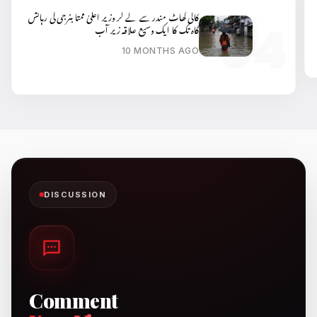
کالی گھاٹ مندر سے لے کر وزیر اعلیٰ ممتا بنرجی کی رہائش
گاہ تک کا ایک وسیع علاقہ زیر آب
10 MONTHS AGO
DISCUSSION
Comment